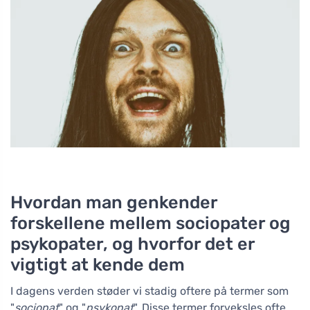
Hvordan man genkender
forskellene mellem sociopater og
psykopater, og hvorfor det er
vigtigt at kende dem
I dagens verden støder vi stadig oftere på termer som
"
sociopat
" og "
psykopat
". Disse termer forveksles ofte,