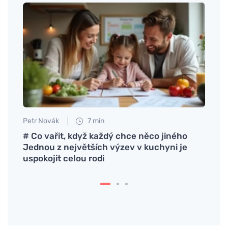
Petr Novák
7 min
Petr N
 og
# Co vařit, když každý chce něco jiného
# Pře
Jednou z největších výzev v kuchyni je
oppu
uspokojit celou rodi