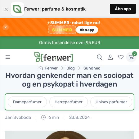
×
Ferwer: parfume & kosmetik
Åbn app
⚡
SUMMER-rabat lige nu!
×
SUMMER
Åbn app
Gratis forsendelse over 95 EUR
0
Ferwer
Blog
Sundhed
Hvordan genkender man en sociopat
og en psykopat i hverdagen
Dameparfumer
Herreparfumer
Unisex parfumer
Jan Svoboda
6 min
23.8.2024