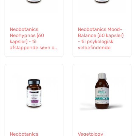
Neobotanics
Neobotanics Mood-
Neohypnos (60
Balance (60 kapsler)
kapsler) - til
- til psykologisk
afslappende søvn og
velbefindende
indsovning
Neobotanics
Vegetology