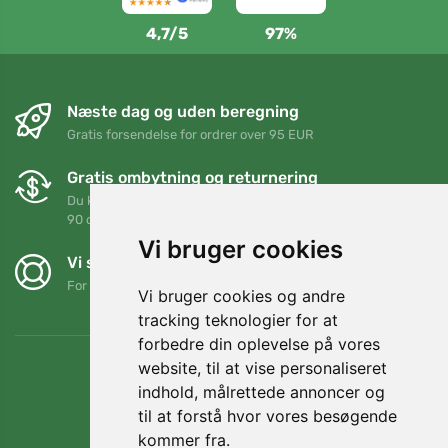
4,7/5
97%
Næste dag og uden beregning
Gratis forsendelse for ordrer over 95 EUR
Gratis ombytning og returnering
Du kan returnere eller bytte din ordre når som helst inden for
90 dage
Vi bruger cookies
Vi støtter Trees.org
For hver ordre planter vi et træ! Læs mere
Om os
.
Vi bruger cookies og andre
tracking teknologier for at
forbedre din oplevelse på vores
website, til at vise personaliseret
indhold, målrettede annoncer og
til at forstå hvor vores besøgende
kommer fra.