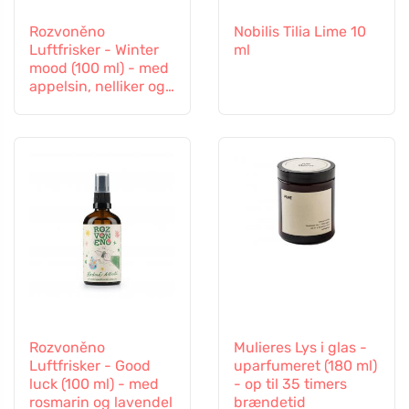
Rozvoněno
Nobilis Tilia Lime 10
Luftfrisker - Winter
ml
mood (100 ml) - med
appelsin, nelliker og
kanel
Rozvoněno
Mulieres Lys i glas -
Luftfrisker - Good
uparfumeret (180 ml)
luck (100 ml) - med
- op til 35 timers
rosmarin og lavendel
brændetid