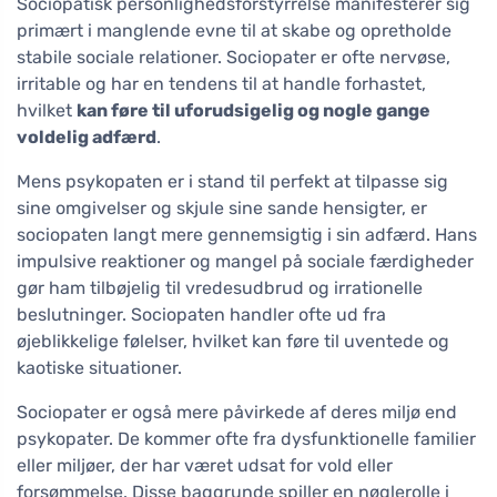
Sociopatisk personlighedsforstyrrelse manifesterer sig
primært i manglende evne til at skabe og opretholde
stabile sociale relationer. Sociopater er ofte nervøse,
irritable og har en tendens til at handle forhastet,
hvilket
kan føre til uforudsigelig og nogle gange
voldelig adfærd
.
Mens psykopaten er i stand til perfekt at tilpasse sig
sine omgivelser og skjule sine sande hensigter, er
sociopaten langt mere gennemsigtig i sin adfærd. Hans
impulsive reaktioner og mangel på sociale færdigheder
gør ham tilbøjelig til vredesudbrud og irrationelle
beslutninger. Sociopaten handler ofte ud fra
øjeblikkelige følelser, hvilket kan føre til uventede og
kaotiske situationer.
Sociopater er også mere påvirkede af deres miljø end
psykopater. De kommer ofte fra dysfunktionelle familier
eller miljøer, der har været udsat for vold eller
forsømmelse. Disse baggrunde spiller en nøglerolle i