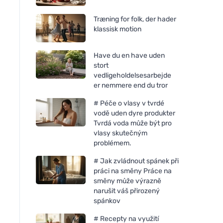
Træning for folk, der hader
klassisk motion
Have du en have uden
stort
vedligeholdelsesarbejde
er nemmere end du tror
# Péče o vlasy v tvrdé
vodě uden dyre produkter
Tvrdá voda může být pro
vlasy skutečným
problémem.
# Jak zvládnout spánek při
práci na směny Práce na
směny může výrazně
narušit váš přirozený
spánkov
# Recepty na využití