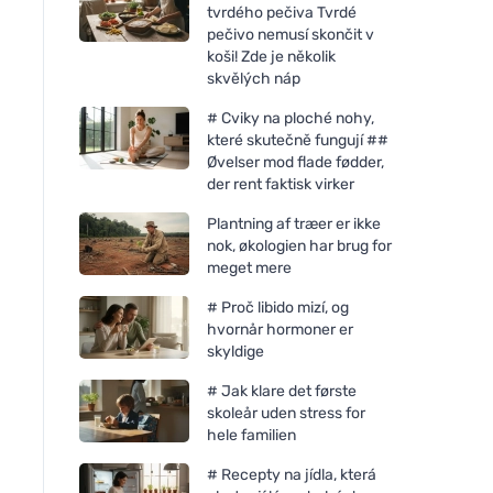
tvrdého pečiva Tvrdé
pečivo nemusí skončit v
koši! Zde je několik
skvělých náp
# Cviky na ploché nohy,
které skutečně fungují ##
Øvelser mod flade fødder,
der rent faktisk virker
Plantning af træer er ikke
nok, økologien har brug for
meget mere
# Proč libido mizí, og
hvornår hormoner er
skyldige
# Jak klare det første
skoleår uden stress for
hele familien
# Recepty na jídla, která