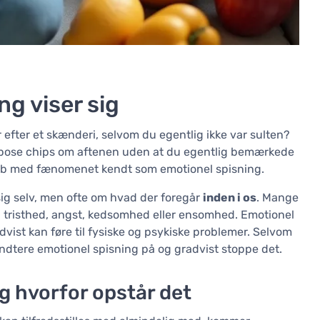
g viser sig
efter et skænderi, selvom du egentlig ikke var sulten?
en pose chips om aftenen uden at du egentlig bemærkede
skab med fænomenet kendt som emotionel spisning.
sig selv, men ofte om hvad der foregår
inden i os
. Mange
 tristhed, angst, kedsomhed eller ensomhed. Emotionel
advist kan føre til fysiske og psykiske problemer. Selvom
ndtere emotionel spisning på og gradvist stoppe det.
g hvorfor opstår det