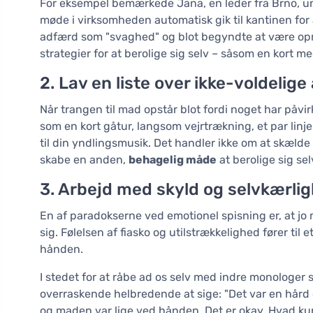
For eksempel bemærkede Jana, en leder fra Brno, u
møde i virksomheden automatisk gik til kantinen fo
adfærd som "svaghed" og blot begyndte at være op
strategier for at berolige sig selv – såsom en kort me
2. Lav en liste over ikke-voldelige
Når trangen til mad opstår blot fordi noget har påvir
som en kort gåtur, langsom vejrtrækning, et par linjer
til din yndlingsmusik. Det handler ikke om at skælde
skabe en anden,
behagelig måde
at berolige sig se
3. Arbejd med skyld og selvkærli
En af paradokserne ved emotionel spisning er, at jo m
sig. Følelsen af fiasko og utilstrækkelighed fører til
hånden.
I stedet for at råbe ad os selv med indre monologer 
overraskende helbredende at sige: "Det var en hård
og maden var lige ved hånden. Det er okay. Hvad k