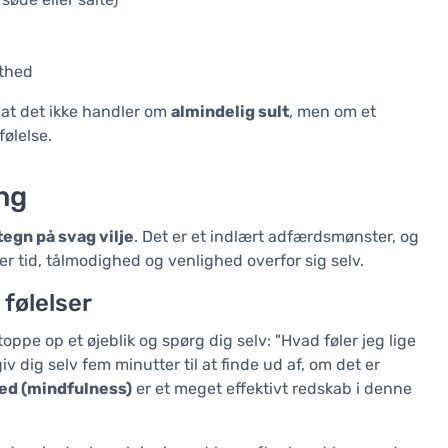
sthed
 at det ikke handler om
almindelig sult
, men om et
ølelse.
ng
tegn på svag vilje
. Det er et indlært adfærdsmønster, og
 tid, tålmodighed og venlighed overfor sig selv.
følelser
toppe op et øjeblik og spørg dig selv: "Hvad føler jeg lige
v dig selv fem minutter til at finde ud af, om det er
d (mindfulness)
er et meget effektivt redskab i denne