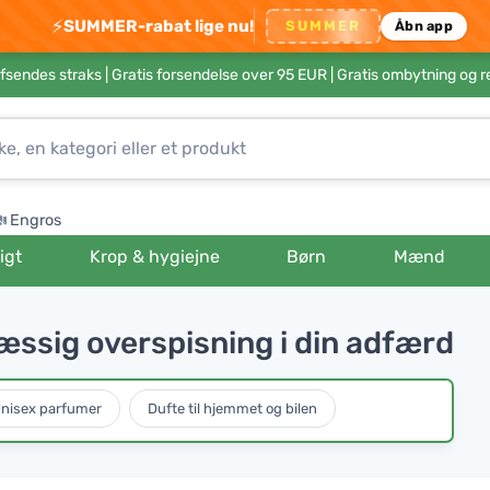
⚡
SUMMER-rabat lige nu!
SUMMER
Åbn app
afsendes straks |
Gratis forsendelse over 95 EUR
| Gratis ombytning og r
Engros
igt
Krop & hygiejne
Børn
Mænd
ssig overspisning i din adfærd
nisex parfumer
Dufte til hjemmet og bilen