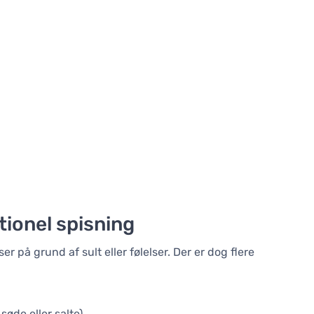
ionel spisning
r på grund af sult eller følelser. Der er dog flere
søde eller salte)