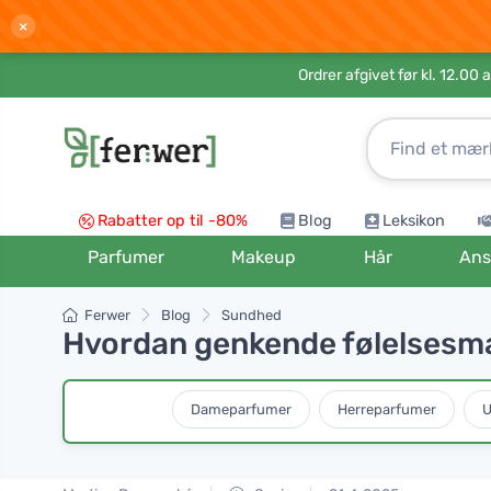
×
Ordrer afgivet før kl. 12.00 
Rabatter op til -80%
Blog
Leksikon
Parfumer
Makeup
Hår
Ans
Ferwer
Blog
Sundhed
Hvordan genkende følelsesmæ
Dameparfumer
Herreparfumer
U