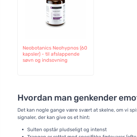
Neobotanics Neohypnos (60
kapsler) - til afslappende
søvn og indsovning
Hvordan man genkender emot
Det kan nogle gange være svært at skelne, om vi spise
signaler, der kan give os et hint:
Sulten opstår pludseligt og intenst
Trangen er rettet mod specifikke fødevarer (ofte 