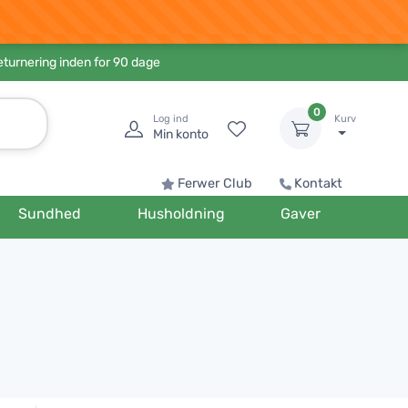
eturnering inden for 90 dage
0
Log ind
Kurv
Min konto
Ferwer Club
Kontakt
Sundhed
Husholdning
Gaver