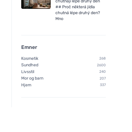
chutnají lépe druhý den
## Proč některá jídla
chutná lépe druhý den?
Mno
Emner
Kosmetik
268
Sundhed
2600
Livsstil
240
Mor og barn
207
Hjem
337