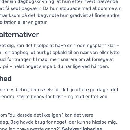
nder sin dagbogskrivning, at hun efter hvert krævende
r at få sødt bagværk. Da hun stoppede med at dømme sin
mærksom på det, begyndte hun gradvist at finde andre
ditation eller en gåtur.
 alternativer
ket dig, kan det hjælpe at have en "redningsplan" klar –
 i en dagbog, et hurtigt opkald til en nær ven eller lytte
 ud for trangen til mad, men snarere om at forsøge at
lv på – helst noget simpelt, du har lige ved hånden.
ghed
ere vi bebrejder os selv for det, jo oftere gentager det
 et endnu større behov for trøst – og mad er tæt ved
som "du klarede det ikke igen", kan det være
 dag. Jeg havde brug for noget, der kunne hjælpe mig,
unne jeg prøve næste gang?"
Selvkærlighed og