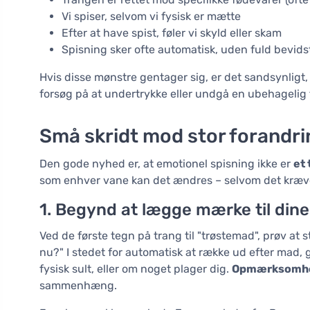
Vi spiser, selvom vi fysisk er mætte
Efter at have spist, føler vi skyld eller skam
Spisning sker ofte automatisk, uden fuld bevid
Hvis disse mønstre gentager sig, er det sandsynligt,
forsøg på at undertrykke eller undgå en ubehagelig f
Små skridt mod stor forandri
Den gode nyhed er, at emotionel spisning ikke er
et 
som enhver vane kan det ændres – selvom det kræver
1. Begynd at lægge mærke til dine 
Ved de første tegn på trang til "trøstemad", prøv at s
nu?" I stedet for automatisk at række ud efter mad, gi
fysisk sult, eller om noget plager dig.
Opmærksomhe
sammenhæng.