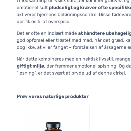
I modsætning til fysisk sult, der kommer gradvist og
emotionel sult
pludseligt og kræver ofte specifik
aktiverer hjernens belønningscentre. Disse fødevarer
der fik os til at overspise.
Det er ofte en indlært måde
at håndtere ubehagelig
god opførsel eller trøstet med mad, når det græd, k
dog ikke, at vi er fanget – forståelsen af årsagerne e
Når dette kombineres med en hektisk livsstil, mange
giftigt miljø
, der fremmer emotionel spisning. Og da
"løsning", er det svært at bryde ud af denne cirkel.
Prøv vores naturlige produkter