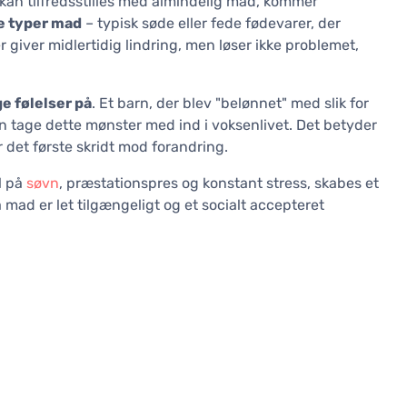
 kan tilfredsstilles med almindelig mad, kommer
ke typer mad
– typisk søde eller fede fødevarer, der
 giver midlertidig lindring, men løser ikke problemet,
e følelser på
. Et barn, der blev "belønnet" med slik for
an tage dette mønster med ind i voksenlivet. Det betyder
r det første skridt mod forandring.
l på
søvn
, præstationspres og konstant stress, skabes et
 mad er let tilgængeligt og et socialt accepteret