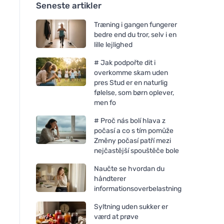
Seneste artikler
Træning i gangen fungerer
bedre end du tror, selv i en
lille lejlighed
# Jak podpořte dit i
overkomme skam uden
pres Stud er en naturlig
følelse, som børn oplever,
men fo
# Proč nás bolí hlava z
počasí a co s tím pomůže
Změny počasí patří mezi
nejčastější spouštěče bole
Naučte se hvordan du
håndterer
informationsoverbelastning
Syltning uden sukker er
værd at prøve