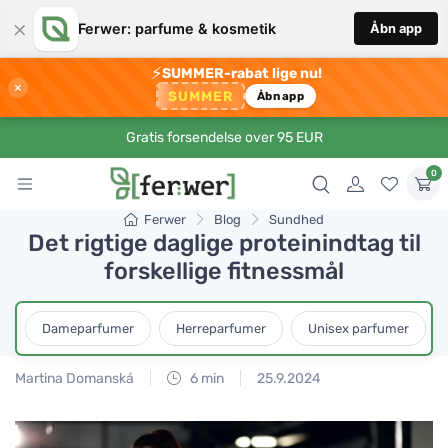
×
Ferwer: parfume & kosmetik
Åbn app
⚡
SUMMER-rabat lige nu!
×
SUMMER
Åbn app
Gratis forsendelse over 95 EUR
0
Ferwer
Blog
Sundhed
Det rigtige daglige proteinindtag til
forskellige fitnessmål
Dameparfumer
Herreparfumer
Unisex parfumer
Martina Domanská
6 min
25.9.2024