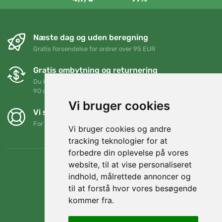
Næste dag og uden beregning
Gratis forsendelse for ordrer over 95 EUR
Gratis ombytning og returnering
Du kan returnere eller bytte din ordre når som helst inden for
90 dage
Vi bruger cookies
Vi støtter Trees.org
For hver ordre planter vi et træ! Læs mere
Om os
.
Vi bruger cookies og andre
tracking teknologier for at
forbedre din oplevelse på vores
website, til at vise personaliseret
indhold, målrettede annoncer og
til at forstå hvor vores besøgende
kommer fra.