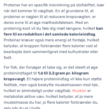
Proteiner har en specifik indvirkning på stofskiftet, især
når det kommer til vægttab. En af grundene til, at
proteiner er nøglen til at reducere kropsvægten, er
deres evne til at øge mæthedsfølelsen. Med en
proteinrig kost vil du føle dig mæt længere, hvilket
kan
føre til en reduktion i det samlede kalorieindtag
.
Proteiner kræver også mere energi at fordøje, hvilket
betyder, at kroppen forbrænder flere kalorier ved at
bearbejde dem sammenlignet med kulhydrater eller
fedt.
For folk, der forsøger at tabe sig, er det ideelt at øge
proteinindtaget til
1,6 til 2,2 gram pr. kilogram
kropsvægt
. Et højere proteinindtag vil ikke kun støtte
fedttab, men også beskytte muskelmassen mod tab,
hvilket er almindeligt under vægttab.
Muskler
er
metabolisk aktive væv, hvilket betyder, at jo mere
muskelmasse du har, jo flere kalorier forbrænder du,
selv når du er i hvile.