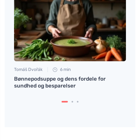
Tomáš Dvořák
6 min
Petr N
vad
Bønnepodsuppe og dens fordele for
# Såd
sundhed og besparelser
det g