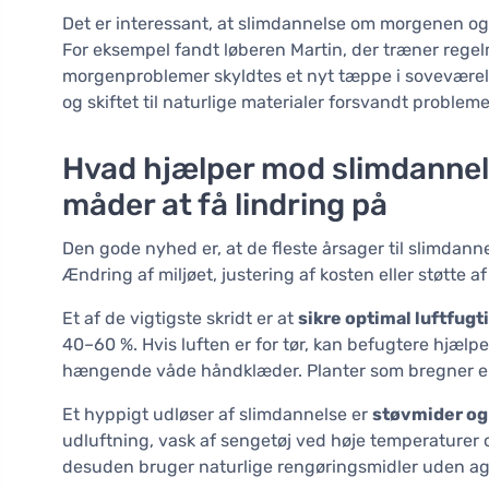
Det er interessant, at slimdannelse om morgenen også 
For eksempel fandt løberen Martin, der træner regel
morgenproblemer skyldtes et nyt tæppe i soveværelse
og skiftet til naturlige materialer forsvandt problem
Hvad hjælper mod slimdannel
måder at få lindring på
Den gode nyhed er, at de fleste årsager til slimdannel
Ændring af miljøet, justering af kosten eller støtte
Et af de vigtigste skridt er at
sikre optimal luftfug
40–60 %. Hvis luften er for tør, kan befugtere hjælp
hængende våde håndklæder. Planter som bregner elle
Et hyppigt udløser af slimdannelse er
støvmider og
udluftning, vask af sengetøj ved høje temperaturer 
desuden bruger naturlige rengøringsmidler uden aggr