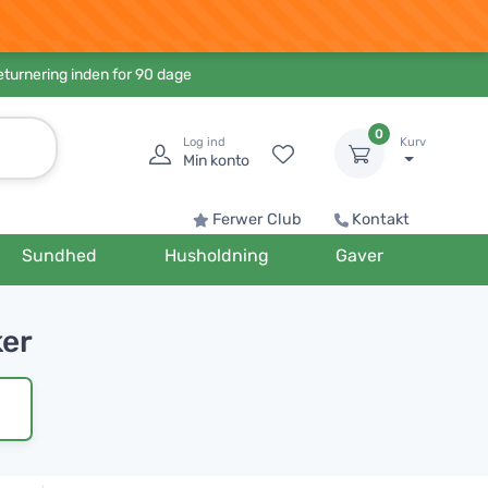
eturnering inden for 90 dage
0
Log ind
Kurv
Min konto
Ferwer Club
Kontakt
Sundhed
Husholdning
Gaver
ker