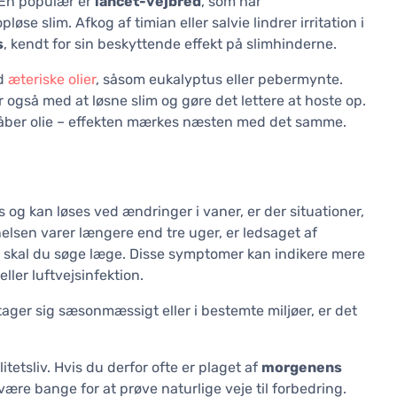
 En populær er
lancet-vejbred
, som har
e slim. Afkog af timian eller salvie lindrer irritation i
s
, kendt for sin beskyttende effekt på slimhinderne.
d
æteriske olier
, såsom eukalyptus eller pebermynte.
 også med at løsne slim og gøre det lettere at hoste op.
råber olie – effekten mærkes næsten med det samme.
g kan løses ved ændringer i vaner, er der situationer,
elsen varer længere end tre uger, er ledsaget af
, skal du søge læge. Disse symptomer kan indikere mere
ler luftvejsinfektion.
er sig sæsonmæssigt eller i bestemte miljøer, er det
tetsliv. Hvis du derfor ofte er plaget af
morgenens
være bange for at prøve naturlige veje til forbedring.