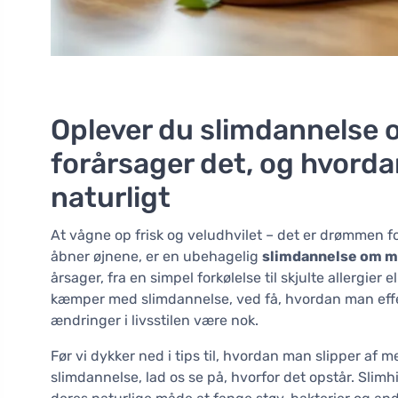
Oplever du slimdannelse
forårsager det, og hvorda
naturligt
At vågne op frisk og veludhvilet – det er drømmen fo
åbner øjnene, er en ubehagelig
slimdannelse om 
årsager, fra en simpel forkølelse til skjulte allerg
kæmper med slimdannelse, ved få, hvordan man effek
ændringer i livsstilen være nok.
Før vi dykker ned i tips til, hvordan man slipper af
slimdannelse, lad os se på, hvorfor det opstår. Slimh