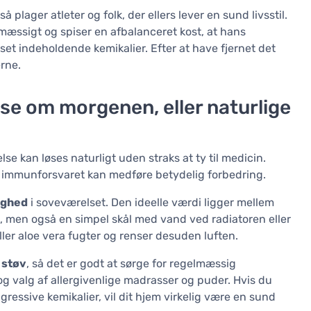
plager atleter og folk, der ellers lever en sund livsstil.
mæssigt og spiser en afbalanceret kost, at hans
t indeholdende kemikalier. Efter at have fjernet det
erne.
se om morgenen, eller naturlige
se kan løses naturligt uden straks at ty til medicin.
 af immunforsvaret kan medføre betydelig forbedring.
tighed
i soveværelset. Den ideelle værdi ligger mellem
e, men også en simpel skål med vand ved radiatoren eller
r aloe vera fugter og renser desuden luften.
 støv
, så det er godt at sørge for regelmæssig
og valg af allergivenlige madrasser og puder. Hvis du
essive kemikalier, vil dit hjem virkelig være en sund