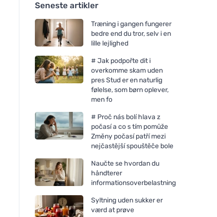
Seneste artikler
Træning i gangen fungerer
bedre end du tror, selv i en
lille lejlighed
# Jak podpořte dit i
overkomme skam uden
pres Stud er en naturlig
følelse, som børn oplever,
men fo
# Proč nás bolí hlava z
počasí a co s tím pomůže
Změny počasí patří mezi
nejčastější spouštěče bole
Naučte se hvordan du
håndterer
informationsoverbelastning
Syltning uden sukker er
værd at prøve