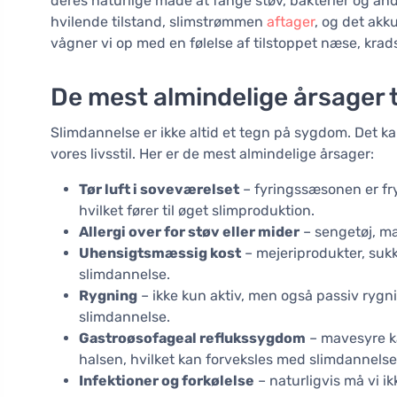
deres naturlige måde at fange støv, bakterier og an
hvilende tilstand, slimstrømmen
aftager
, og det akk
vågner vi op med en følelse af tilstoppet næse, krad
De mest almindelige årsager 
Slimdannelse er ikke altid et tegn på sygdom. Det kan
vores livsstil. Her er de mest almindelige årsager:
Tør luft i soveværelset
– fyringssæsonen er fryg
hvilket fører til øget slimproduktion.
Allergi over for støv eller mider
– sengetøj, ma
Uhensigtsmæssig kost
– mejeriprodukter, sukk
slimdannelse.
Rygning
– ikke kun aktiv, men også passiv rygn
slimdannelse.
Gastroøsofageal reflukssygdom
– mavesyre ka
halsen, hvilket kan forveksles med slimdannelse
Infektioner og forkølelse
– naturligvis må vi ik