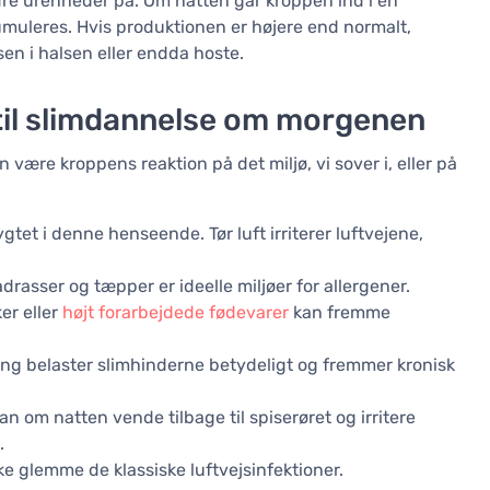
dre urenheder på. Om natten går kroppen ind i en
umuleres. Hvis produktionen er højere end normalt,
sen i halsen eller endda hoste.
til slimdannelse om morgenen
 være kroppens reaktion på det miljø, vi sover i, eller på
tet i denne henseende. Tør luft irriterer luftvejene,
drasser og tæpper er ideelle miljøer for allergener.
er eller
højt forarbejdede fødevarer
kan fremme
ing belaster slimhinderne betydeligt og fremmer kronisk
n om natten vende tilbage til spiserøret og irritere
.
ke glemme de klassiske luftvejsinfektioner.