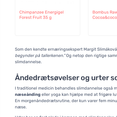
Chimpanzee Energigel
Bombus Raw
Forest Fruit 35 g
Cocoa&coco
Som den kendte ernæringsekspert Margit Slimáková
begynder på tallerkenen."
Og netop den rigtige sam
slimdannelse.
Åndedrætsøvelser og urter so
I traditionel medicin behandles slimdannelse også
næseånding
eller yoga kan hjælpe med at frigøre lu
En morgenåndedrætsrutine, der kun varer fem minutt
næse.