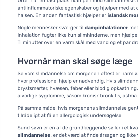
Urter har en fast plads i kampen mod slimdannelse.
antiinflammatoriske egenskaber og hjælper med at opløs
halsen. En anden fantastisk hjælper er
islandsk mo
Nogle mennesker sværger til
dampinhalationer
me
Inhalation fugter ikke kun slimhinderne, men hjælper
Ti minutter over en varm skål med vand og et par d
Hvornår man skal søge læge
Selvom slimdannelse om morgenen oftest er harmløs o
hvor professionel hjælp er nødvendig. Hvis slimdann
brystsmerter, hvæsen, feber eller blodig opkastning
alvorlige sygdomme, såsom kronisk bronkitis, astma el
På samme måde, hvis morgenens slimdannelse gentag
tilrådeligt at få en allergologisk undersøgelse.
Sund søvn er en af de grundlæggende søjler i et kvali
slimdannelse
, er det værd at finde årsagen og ikke 