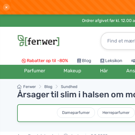
×
Ordrer afgivet før kl. 12.00 
Rabatter op til -80%
Blog
Leksikon
Parfumer
Makeup
Hår
Ans
Ferwer
Blog
Sundhed
Årsager til slim i halsen om mo
Dameparfumer
Herreparfumer