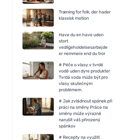
Træning for folk, der hader
klassisk motion
Have du en have uden
stort
vedligeholdelsesarbejde
er nemmere end du tror
# Péče o vlasy v tvrdé
vodě uden dyre produkter
Tvrdá voda může být pro
vlasy skutečným
problémem.
# Jak zvládnout spánek při
práci na směny Práce na
směny může výrazně
narušit váš přirozený
spánkov
# Recepty na využití