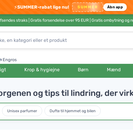
⚡
SUMMER-rabat lige nu!
SUMMER
Åbn app
afsendes straks |
Gratis forsendelse over 95 EUR
| Gratis ombytning og r
Engros
igt
Krop & hygiejne
Børn
Mænd
rgenen og tips til lindring, der vir
Unisex parfumer
Dufte til hjemmet og bilen