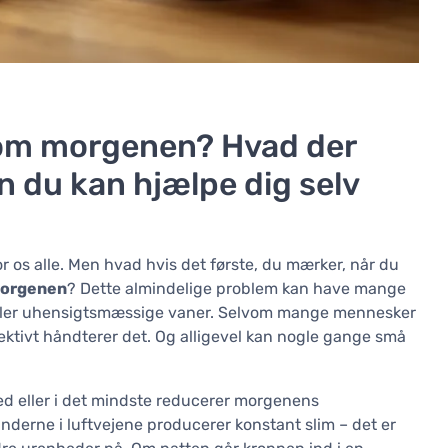
 om morgenen? Hvad der
n du kan hjælpe dig selv
r os alle. Men hvad hvis det første, du mærker, når du
morgenen
? Dette almindelige problem kan have mange
ier eller uhensigtsmæssige vaner. Selvom mange mennesker
tivt håndterer det. Og alligevel kan nogle gange små
 med eller i det mindste reducerer morgenens
inderne i luftvejene producerer konstant slim – det er