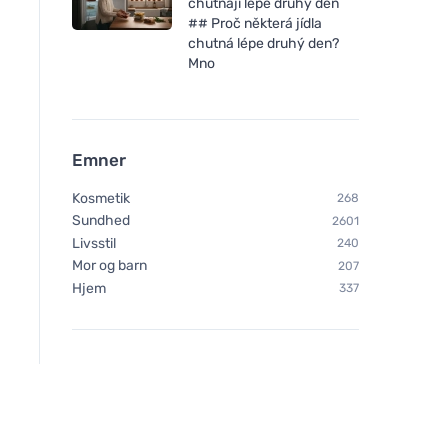
chutnají lépe druhý den
## Proč některá jídla
chutná lépe druhý den?
Mno
Emner
Kosmetik
268
Sundhed
2601
Livsstil
240
Mor og barn
207
Hjem
337