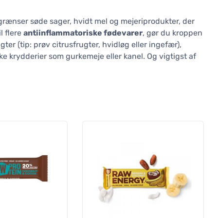
grænser søde sager, hvidt mel og mejeriprodukter, der
l flere
antiinflammatoriske fødevarer
, gør du kroppen
ter (tip: prøv citrusfrugter, hvidløg eller ingefær),
e krydderier som gurkemeje eller kanel. Og vigtigst af