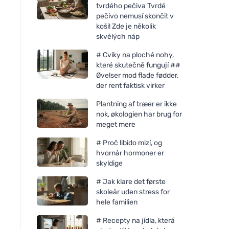
tvrdého pečiva Tvrdé
pečivo nemusí skončit v
koši! Zde je několik
skvělých náp
# Cviky na ploché nohy,
které skutečně fungují ##
Øvelser mod flade fødder,
der rent faktisk virker
Plantning af træer er ikke
nok, økologien har brug for
meget mere
# Proč libido mizí, og
hvornår hormoner er
skyldige
# Jak klare det første
skoleår uden stress for
hele familien
# Recepty na jídla, která