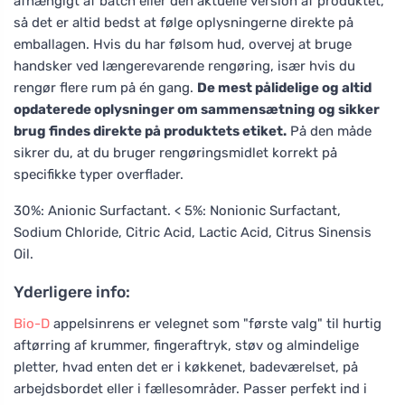
afhængigt af batch eller den aktuelle version af produktet,
så det er altid bedst at følge oplysningerne direkte på
emballagen. Hvis du har følsom hud, overvej at bruge
handsker ved længerevarende rengøring, især hvis du
rengør flere rum på én gang.
De mest pålidelige og altid
opdaterede oplysninger om sammensætning og sikker
brug findes direkte på produktets etiket.
På den måde
sikrer du, at du bruger rengøringsmidlet korrekt på
specifikke typer overflader.
30%: Anionic Surfactant. < 5%: Nonionic Surfactant,
Sodium Chloride, Citric Acid, Lactic Acid, Citrus Sinensis
Oil.
Yderligere info:
Bio-D
appelsinrens er velegnet som "første valg" til hurtig
aftørring af krummer, fingeraftryk, støv og almindelige
pletter, hvad enten det er i køkkenet, badeværelset, på
arbejdsbordet eller i fællesområder. Passer perfekt ind i