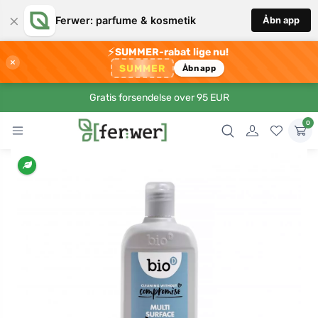
×
Ferwer: parfume & kosmetik
Åbn app
⚡
SUMMER-rabat lige nu!
×
SUMMER
Åbn app
Gratis forsendelse over 95 EUR
0