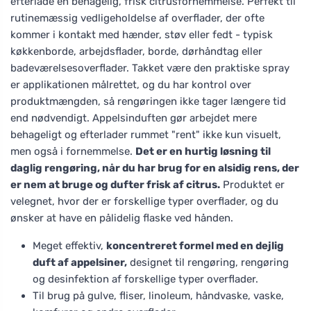
efterlade en behagelig, frisk citrusfornemmelse. Perfekt til
rutinemæssig vedligeholdelse af overflader, der ofte
kommer i kontakt med hænder, støv eller fedt - typisk
køkkenborde, arbejdsflader, borde, dørhåndtag eller
badeværelsesoverflader. Takket være den praktiske spray
er applikationen målrettet, og du har kontrol over
produktmængden, så rengøringen ikke tager længere tid
end nødvendigt. Appelsinduften gør arbejdet mere
behageligt og efterlader rummet "rent" ikke kun visuelt,
men også i fornemmelse.
Det er en hurtig løsning til
daglig rengøring, når du har brug for en alsidig rens, der
er nem at bruge og dufter frisk af citrus.
Produktet er
velegnet, hvor der er forskellige typer overflader, og du
ønsker at have en pålidelig flaske ved hånden.
Meget effektiv,
koncentreret formel med en dejlig
duft af appelsiner,
designet til rengøring, rengøring
og desinfektion af forskellige typer overflader.
Til brug på gulve, fliser, linoleum, håndvaske, vaske,