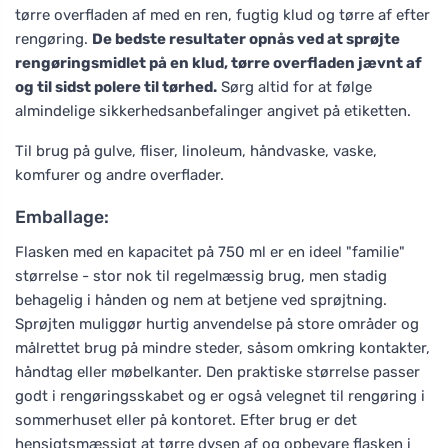
tørre overfladen af med en ren, fugtig klud og tørre af efter
rengøring.
De bedste resultater opnås ved at sprøjte
rengøringsmidlet på en klud, tørre overfladen jævnt af
og til sidst polere til tørhed.
Sørg altid for at følge
almindelige sikkerhedsanbefalinger angivet på etiketten.
Til brug på gulve, fliser, linoleum, håndvaske, vaske,
komfurer og andre overflader.
Emballage:
Flasken med en kapacitet på 750 ml er en ideel "familie"
størrelse - stor nok til regelmæssig brug, men stadig
behagelig i hånden og nem at betjene ved sprøjtning.
Sprøjten muliggør hurtig anvendelse på store områder og
målrettet brug på mindre steder, såsom omkring kontakter,
håndtag eller møbelkanter. Den praktiske størrelse passer
godt i rengøringsskabet og er også velegnet til rengøring i
sommerhuset eller på kontoret. Efter brug er det
hensigtsmæssigt at tørre dysen af og opbevare flasken i