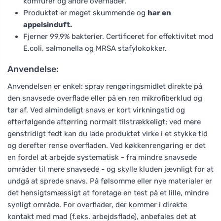
komfurer og andre overflader.
Produktet er meget skummende og
har en
appelsinduft.
Fjerner 99,9% bakterier. Certificeret for effektivitet mod
E.coli, salmonella og MRSA stafylokokker.
Anvendelse:
Anvendelsen er enkel: spray rengøringsmidlet direkte på
den snavsede overflade eller på en ren mikrofiberklud og
tør af. Ved almindeligt snavs er kort virkningstid og
efterfølgende aftørring normalt tilstrækkeligt; ved mere
genstridigt fedt kan du lade produktet virke i et stykke tid
og derefter rense overfladen. Ved køkkenrengøring er det
en fordel at arbejde systematisk - fra mindre snavsede
områder til mere snavsede - og skylle kluden jævnligt for at
undgå at sprede snavs. På følsomme eller nye materialer er
det hensigtsmæssigt at foretage en test på et lille, mindre
synligt område. For overflader, der kommer i direkte
kontakt med mad (f.eks. arbejdsflade), anbefales det at