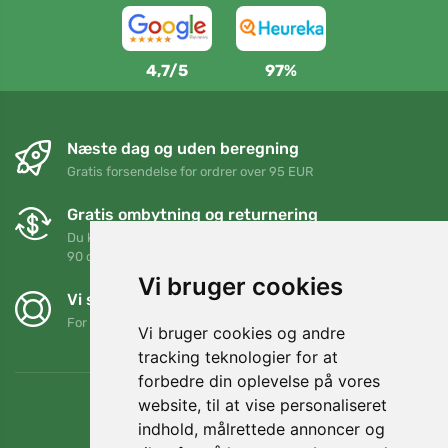
4,7/5
97%
Næste dag og uden beregning
Gratis forsendelse for ordrer over 95 EUR
Gratis ombytning og returnering
Du kan returnere eller bytte din ordre når som helst inden for
90 dage
Vi bruger cookies
Vi støtter Trees.org
For hver ordre planter vi et træ! Læs mere
Om os
.
Vi bruger cookies og andre
tracking teknologier for at
forbedre din oplevelse på vores
website, til at vise personaliseret
indhold, målrettede annoncer og