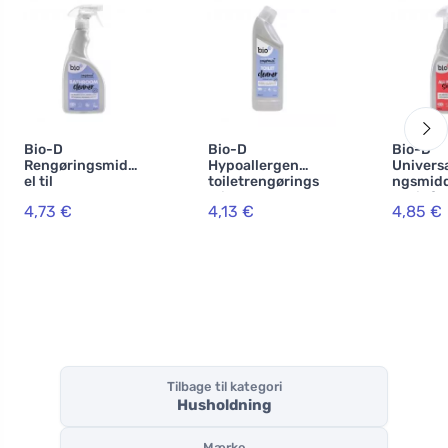
Bio-D
Bio-D
Bio-D
Rengøringsmidd
Hypoallergen
Univers
el til
toiletrengørings
ngsmid
badeværelset
middel med
desinfe
4,73 €
4,13 €
4,85 €
(500 ml)
citrongræsduft
del med
(750 ml)
appelsin
ml)
Tilbage til kategori
Husholdning
Mærke