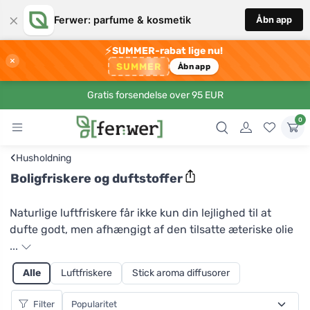
×
Ferwer: parfume & kosmetik
Åbn app
⚡
SUMMER-rabat lige nu!
×
SUMMER
Åbn app
Gratis forsendelse over 95 EUR
0
‹
Husholdning
Boligfriskere og duftstoffer
Naturlige luftfriskere får ikke kun din lejlighed til at
dufte godt, men afhængigt af den tilsatte æteriske olie
kan de også have en positiv effekt på dit helbred eller
...
psykiske velbefindende. Luftfriskere leveres i en
Alle
Luftfriskere
Stick aroma diffusorer
sprayflaske, klar til brug, så du skal blot sprøjte dem ud i
luften. Træk vejret dybt og mærk effekten! Er
Filter