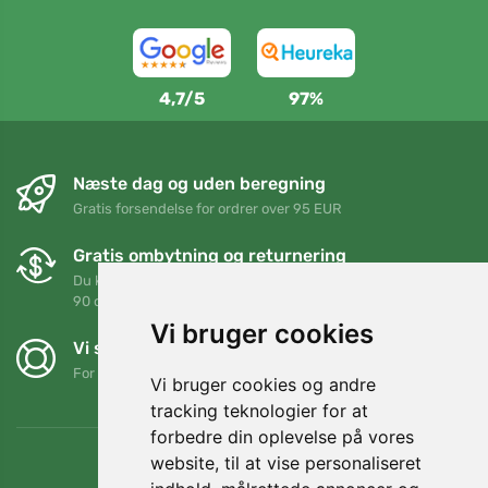
4,7/5
97%
Næste dag og uden beregning
Gratis forsendelse for ordrer over 95 EUR
Gratis ombytning og returnering
Du kan returnere eller bytte din ordre når som helst inden for
90 dage
Vi bruger cookies
Vi støtter Trees.org
For hver ordre planter vi et træ! Læs mere
Om os
.
Vi bruger cookies og andre
tracking teknologier for at
forbedre din oplevelse på vores
website, til at vise personaliseret