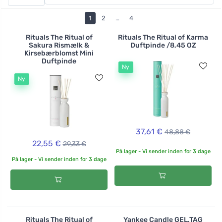
eukalyptus den rigtige for dig, som er gavnlig for
afslapning og åndedrætsorganer? Prøv orange, som vil
1
2
…
4
bringe energi, positivitet og godt humør ind i dit hjem.
Hvad med romantisk lavendel til et dejligt øjeblik for to?
Rituals The Ritual of
Rituals The Ritual of Karma
Sakura Rismælk &
Duftpinde /8,45 OZ
Disse luftfriskere er alkohol- og vandbaserede, og
Kirsebærblomst Mini
duften er skabt af rent naturlige æteriske olier.
Duftpinde
Ny
Ny
37,61 €
48,88 €
22,55 €
29,33 €
På lager - Vi sender inden for 3 dage
På lager - Vi sender inden for 3 dage
Rituals The Ritual of
Yankee Candle GEL.TAG