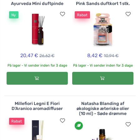
Ayurveda Mini duftpinde
Pink Sands duftkort 1 stk.
Ny
Rabat
20,47 €
8,42 €
26,62 €
10,94 €
På lager - Vi sender inden for 3 dage
På lager - Vi sender inden for 3 dage
Millefiori Legni E Fiori
Natasha Blanding af
D’Aranico aromadiffuser
økologiske æteriske olier
(10 ml) - Søde drømme
Rabat