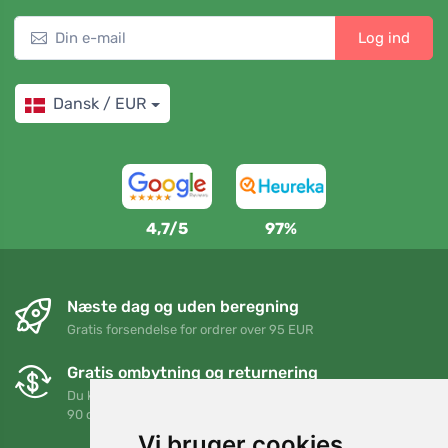
Log ind
Dansk / EUR
4,7/5
97%
Næste dag og uden beregning
Gratis forsendelse for ordrer over 95 EUR
Gratis ombytning og returnering
Du kan returnere eller bytte din ordre når som helst inden for
90 dage
Vi bruger cookies