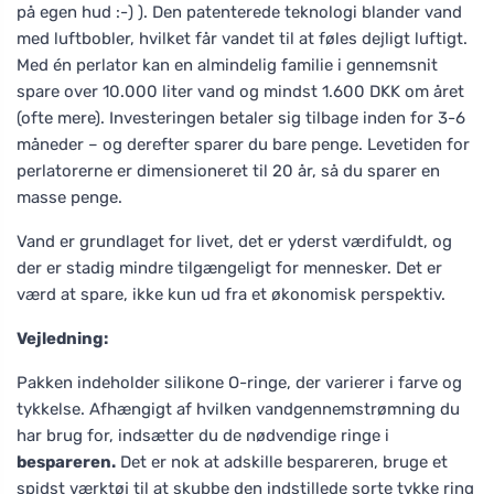
på egen hud :-) ). Den patenterede teknologi blander vand
med luftbobler, hvilket får vandet til at føles dejligt luftigt.
Med én perlator kan en almindelig familie i gennemsnit
spare over 10.000 liter vand og mindst 1.600 DKK om året
(ofte mere). Investeringen betaler sig tilbage inden for 3-6
måneder – og derefter sparer du bare penge. Levetiden for
perlatorerne er dimensioneret til 20 år, så du sparer en
masse penge.
Vand er grundlaget for livet, det er yderst værdifuldt, og
der er stadig mindre tilgængeligt for mennesker. Det er
værd at spare, ikke kun ud fra et økonomisk perspektiv.
Vejledning:
Pakken indeholder silikone O-ringe, der varierer i farve og
tykkelse. Afhængigt af hvilken vandgennemstrømning du
har brug for, indsætter du de nødvendige ringe i
bespareren.
Det er nok at adskille bespareren, bruge et
spidst værktøj til at skubbe den indstillede sorte tykke ring