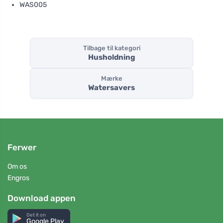
WAS005
Tilbage til kategori
Husholdning
Mærke
Watersavers
Ferwer
Om os
Engros
Download appen
Get it on
Google Play