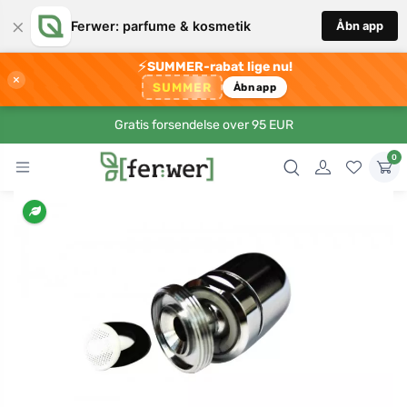
×
Ferwer: parfume & kosmetik
Åbn app
⚡
SUMMER-rabat lige nu!
×
SUMMER
Åbn app
Gratis forsendelse over 95 EUR
0