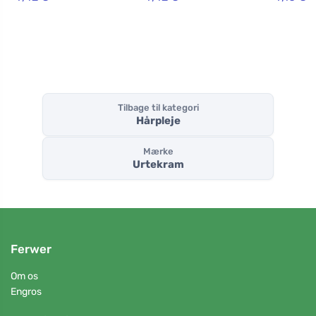
Tilbage til kategori
Hårpleje
Mærke
Urtekram
Ferwer
Om os
Engros