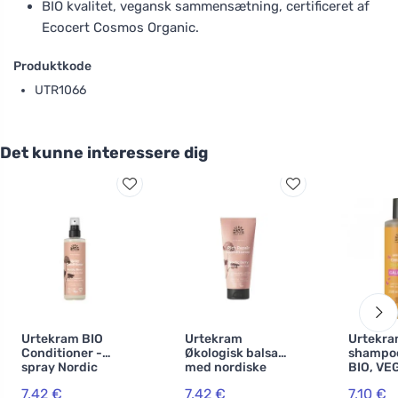
BIO kvalitet, vegansk sammensætning, certificeret af
Ecocert Cosmos Organic.
Produktkode
UTR1066
Det kunne interessere dig
Urtekram BIO
Urtekram
Urtekra
Conditioner -
Økologisk balsam
shampo
spray Nordic
med nordiske
BIO, VE
Berry 250 ml
bær 180 ml
7,42 €
7,42 €
7,10 €