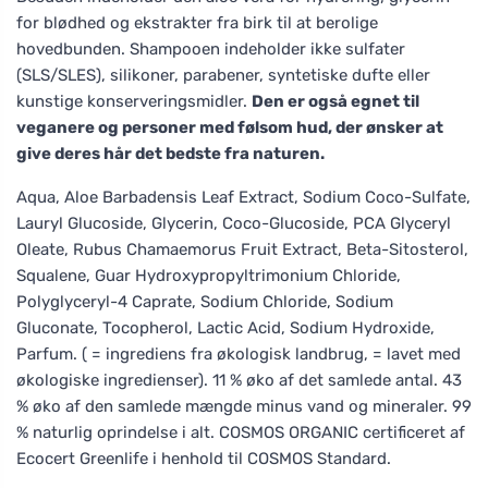
for blødhed og ekstrakter fra birk til at berolige
hovedbunden. Shampooen indeholder ikke sulfater
(SLS/SLES), silikoner, parabener, syntetiske dufte eller
kunstige konserveringsmidler.
Den er også egnet til
veganere og personer med følsom hud, der ønsker at
give deres hår det bedste fra naturen.
Aqua, Aloe Barbadensis Leaf Extract, Sodium Coco-Sulfate,
Lauryl Glucoside, Glycerin, Coco-Glucoside, PCA Glyceryl
Oleate, Rubus Chamaemorus Fruit Extract, Beta-Sitosterol,
Squalene, Guar Hydroxypropyltrimonium Chloride,
Polyglyceryl-4 Caprate, Sodium Chloride, Sodium
Gluconate, Tocopherol, Lactic Acid, Sodium Hydroxide,
Parfum. ( = ingrediens fra økologisk landbrug, = lavet med
økologiske ingredienser). 11 % øko af det samlede antal. 43
% øko af den samlede mængde minus vand og mineraler. 99
% naturlig oprindelse i alt. COSMOS ORGANIC certificeret af
Ecocert Greenlife i henhold til COSMOS Standard.