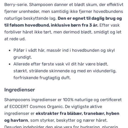
Berry-serie. Shampooen danner et blødt skum, der effektivt
fjerner urenheder, men samtidig ikke fjerner hovedbundens
naturlige beskyttende lag.
Den er egnet til daglig brug og
til følsom hovedbund, inklusive børn fra 3 år.
Efter vask
forbliver håret ikke tørt, men derimod blødt, smidigt og let
at rede ud.
Påfør i vådt hår, massér ind i hovedbunden og skyl
grundigt.
Allerede efter første vask vil dit hår være blødt,
stærkt, strålende skinnende og med en vidunderlig,
forfriskende frugtagtig duft.
Ingredienser
Shampooens ingredienser er 100% naturlige og certificeret
af ECOCERT Cosmos Organic. De vigtigste aktive
ingredienser er
ekstrakter fra blåbær, tranebær, hyben
og havtorn
, som styrker, beskytter og nærer håret.
Desuden indeholder den aloe vera for hydrering, glycerin