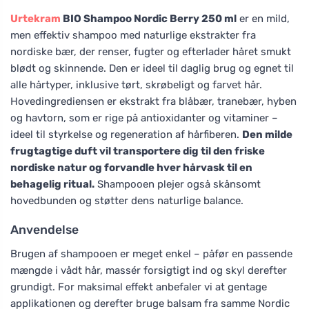
Urtekram
BIO Shampoo Nordic Berry 250 ml
er en mild,
men effektiv shampoo med naturlige ekstrakter fra
nordiske bær, der renser, fugter og efterlader håret smukt
blødt og skinnende. Den er ideel til daglig brug og egnet til
alle hårtyper, inklusive tørt, skrøbeligt og farvet hår.
Hovedingrediensen er ekstrakt fra blåbær, tranebær, hyben
og havtorn, som er rige på antioxidanter og vitaminer –
ideel til styrkelse og regeneration af hårfiberen.
Den milde
frugtagtige duft vil transportere dig til den friske
nordiske natur og forvandle hver hårvask til en
behagelig ritual.
Shampooen plejer også skånsomt
hovedbunden og støtter dens naturlige balance.
Anvendelse
Brugen af shampooen er meget enkel – påfør en passende
mængde i vådt hår, massér forsigtigt ind og skyl derefter
grundigt. For maksimal effekt anbefaler vi at gentage
applikationen og derefter bruge balsam fra samme Nordic