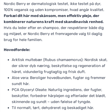
Nordic Berry er dermatologisk testet, ikke testet på dyr,
100% vegansk og uden kompromiser, hvad angår kvalitet.
Forkæl dit hår med skånsom, men effektiv pleje, der
kombinerer naturens kraft med skandinavisk renhed.
Hvis du leder efter en shampoo, der respekterer både dig
og miljøet, er Nordic Berry et fremragende valg til daglig
brug for hele familien.
Hovedfordele:
Arktisk multebær (Rubus chamaemorus): Nordisk skat,
der sikrer dyb næring, beskyttelse og regeneration af
håret, vidunderlig frugtagtig og frisk duft.
Aloe vera: Beroliger hovedbunden, fugter og fremmer
sundt hår.
PCA Glyceryl Oleate: Naturlig ingrediens, der fugter,
beskytter, forbedrer hårplejen og efterlader det blødt,
skinnende og sundt – uden følelse af tyngde.
Til normalt, tørt, dehydreret og beskadiget hår.