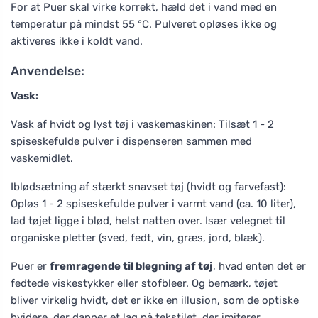
For at Puer skal virke korrekt, hæld det i vand med en
temperatur på mindst 55 °C. Pulveret opløses ikke og
aktiveres ikke i koldt vand.
Anvendelse:
Vask:
Vask af hvidt og lyst tøj i vaskemaskinen: Tilsæt 1 - 2
spiseskefulde pulver i dispenseren sammen med
vaskemidlet.
Iblødsætning af stærkt snavset tøj (hvidt og farvefast):
Opløs 1 - 2 spiseskefulde pulver i varmt vand (ca. 10 liter),
lad tøjet ligge i blød, helst natten over. Især velegnet til
organiske pletter (sved, fedt, vin, græs, jord, blæk).
Puer er
fremragende til blegning af tøj
, hvad enten det er
fedtede viskestykker eller stofbleer. Og bemærk, tøjet
bliver virkelig hvidt, det er ikke en illusion, som de optiske
hvidere, der danner et lag på tekstilet, der imiterer