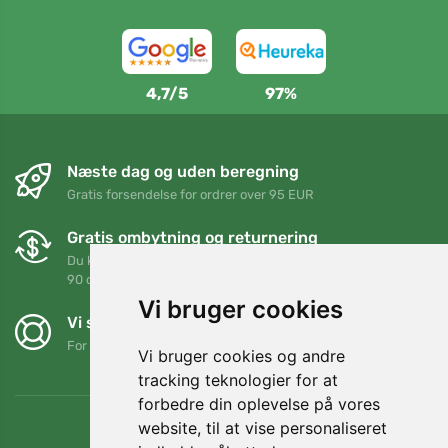
4,7/5
97%
Næste dag og uden beregning
Gratis forsendelse for ordrer over 95 EUR
Gratis ombytning og returnering
Du kan returnere eller bytte din ordre når som helst inden for
90 dage
Vi bruger cookies
Vi støtter Trees.org
For hver ordre planter vi et træ! Læs mere
Om os
.
Vi bruger cookies og andre
tracking teknologier for at
forbedre din oplevelse på vores
website, til at vise personaliseret