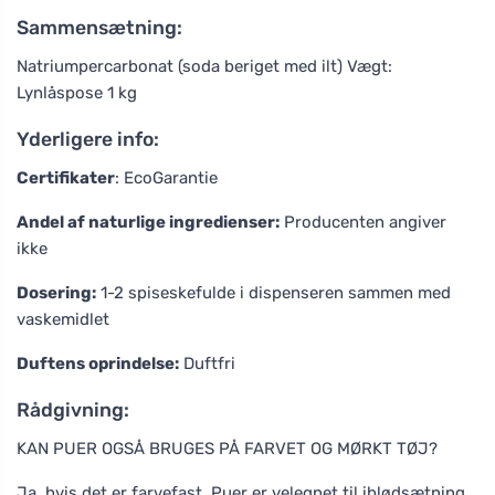
Sammensætning:
Natriumpercarbonat (soda beriget med ilt) Vægt:
Lynlåspose 1 kg
Yderligere info:
Certifikater
: EcoGarantie
Andel af naturlige ingredienser:
Producenten angiver
ikke
Dosering:
1-2 spiseskefulde i dispenseren sammen med
vaskemidlet
Duftens oprindelse:
Duftfri
Rådgivning:
KAN PUER OGSÅ BRUGES PÅ FARVET OG MØRKT TØJ?
Ja, hvis det er farvefast. Puer er velegnet til iblødsætning