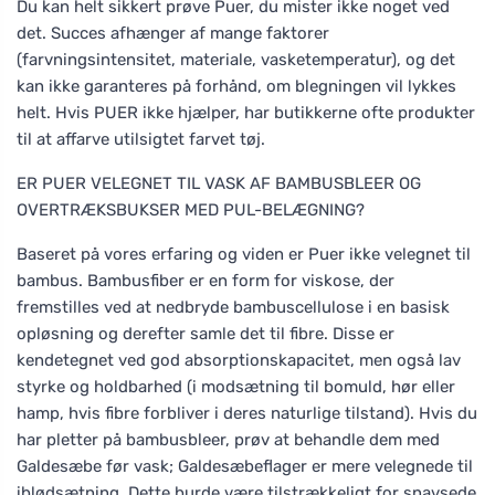
Du kan helt sikkert prøve Puer, du mister ikke noget ved
det. Succes afhænger af mange faktorer
(farvningsintensitet, materiale, vasketemperatur), og det
kan ikke garanteres på forhånd, om blegningen vil lykkes
helt. Hvis PUER ikke hjælper, har butikkerne ofte produkter
til at affarve utilsigtet farvet tøj.
ER PUER VELEGNET TIL VASK AF BAMBUSBLEER OG
OVERTRÆKSBUKSER MED PUL-BELÆGNING?
Baseret på vores erfaring og viden er Puer ikke velegnet til
bambus. Bambusfiber er en form for viskose, der
fremstilles ved at nedbryde bambuscellulose i en basisk
opløsning og derefter samle det til fibre. Disse er
kendetegnet ved god absorptionskapacitet, men også lav
styrke og holdbarhed (i modsætning til bomuld, hør eller
hamp, hvis fibre forbliver i deres naturlige tilstand). Hvis du
har pletter på bambusbleer, prøv at behandle dem med
Galdesæbe før vask; Galdesæbeflager er mere velegnede til
iblødsætning. Dette burde være tilstrækkeligt for snavsede