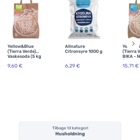
Yellow&Blue
Allnature
Yellow&
(Tierra Verde)
Citronsyre 1000 g
(Tierra 
Vaskesoda (5 kg
BIKA - 
sæk) - til
(Bikarbo
9,60 €
6,29 €
15,71 €
fremstilling af
sæk)
hjemmelavet
pulver
Tilbage til kategori
Husholdning