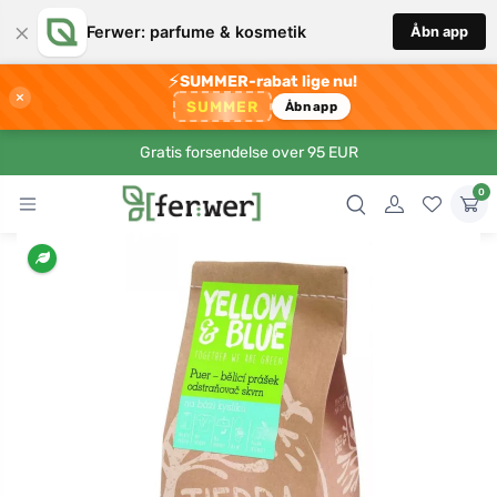
×
Ferwer: parfume & kosmetik
Åbn app
⚡
SUMMER-rabat lige nu!
×
SUMMER
Åbn app
Gratis forsendelse over 95 EUR
0