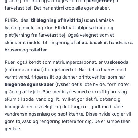
gråning. Det kan også bruges som en
pletfjerner
på
farvefast tøj. Det har antimikrobielle egenskaber.
PUER, ideel
til blegning af hvidt tøj
uden kemiske
lysningsmidler og klor. Effektiv til iblødsætning og
pletfjerning fra farvefast tøj. Også velegnet som et
skånsomt middel til rengøring af afløb, badekar, håndvaske,
brusere og toiletter.
Puer, også kendt som natriumpercarbonat, er
vaskesoda
(natriumcarbonat) beriget med ilt. Når det aktiveres med
varmt vand, frigøres ilt og danner brintoverilte, som har
blegende egenskaber
(lysner det slidte hvide, forhindrer
gråning af tøjet). Puer nedbrydes med en kraftig brus og
skum til soda, vand og ilt, hvilket gør det fuldstændig
biologisk nedbrydeligt, og det fungerer godt med både
vandrensningsanlæg og septiktanke. Disse hvide kugler vil
gøre tøjvask og rengøring lettere for dig. De er simpelthen
geniale.