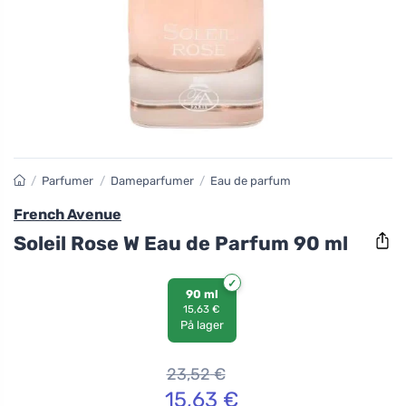
/
Parfumer
/
Dameparfumer
/
Eau de parfum
French Avenue
Soleil Rose W Eau de Parfum 90 ml
90 ml
15,63 €
På lager
23,52
€
15,63
€