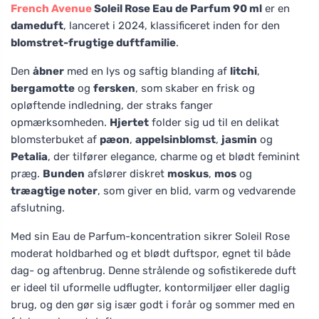
French Avenue
Soleil Rose Eau de Parfum 90 ml
er en
dameduft
, lanceret i 2024, klassificeret inden for den
blomstret-frugtige duftfamilie
.
Den
åbner
med en lys og saftig blanding af
litchi
,
bergamotte
og
fersken
, som skaber en frisk og
opløftende indledning, der straks fanger
opmærksomheden.
Hjertet
folder sig ud til en delikat
blomsterbuket af
pæon
,
appelsinblomst
,
jasmin
og
Petalia
, der tilfører elegance, charme og et blødt feminint
præg.
Bunden
afslører diskret
moskus
,
mos
og
træagtige noter
, som giver en blid, varm og vedvarende
afslutning.
Med sin Eau de Parfum-koncentration sikrer Soleil Rose
moderat holdbarhed og et blødt duftspor, egnet til både
dag- og aftenbrug. Denne strålende og sofistikerede duft
er ideel til uformelle udflugter, kontormiljøer eller daglig
brug, og den gør sig især godt i forår og sommer med en