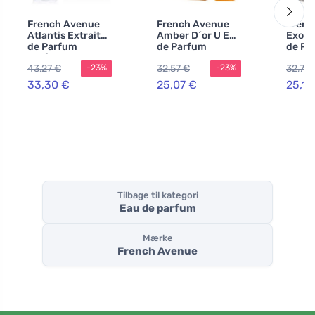
French Avenue
French Avenue
Frenc
Atlantis Extrait
Amber D´or U Eau
Exoti
de Parfum
de Parfum
de Pa
parfumeekstrakt
43,27 €
32,57 €
32,72 
-23%
-23%
unisex
33,30 €
25,07 €
25,17
Tilbage til kategori
Eau de parfum
Mærke
French Avenue