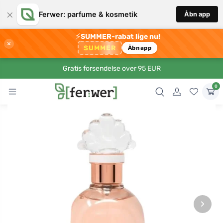
×
Ferwer: parfume & kosmetik
Åbn app
⚡
SUMMER-rabat lige nu!
×
SUMMER
Åbn app
Gratis forsendelse over 95 EUR
0
›