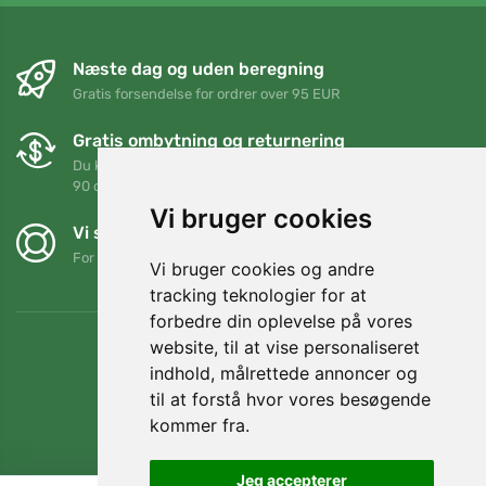
Næste dag og uden beregning
Gratis forsendelse for ordrer over 95 EUR
Gratis ombytning og returnering
Du kan returnere eller bytte din ordre når som helst inden for
90 dage
Vi bruger cookies
Vi støtter Trees.org
For hver ordre planter vi et træ! Læs mere
Om os
.
Vi bruger cookies og andre
tracking teknologier for at
forbedre din oplevelse på vores
website, til at vise personaliseret
indhold, målrettede annoncer og
til at forstå hvor vores besøgende
kommer fra.
Jeg accepterer