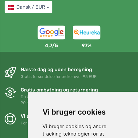
Dansk / EUR
4,7/5
97%
Næste dag og uden beregning
Gratis forsendelse for ordrer over 95 EUR
Gratis ombytning og returnering
Du kan returnere eller bytte din ordre når som helst inden for
90 dage
Vi bruger cookies
Vi støtter Trees.org
For hver ordre planter vi et træ! Læs mere
Om os
.
Vi bruger cookies og andre
tracking teknologier for at