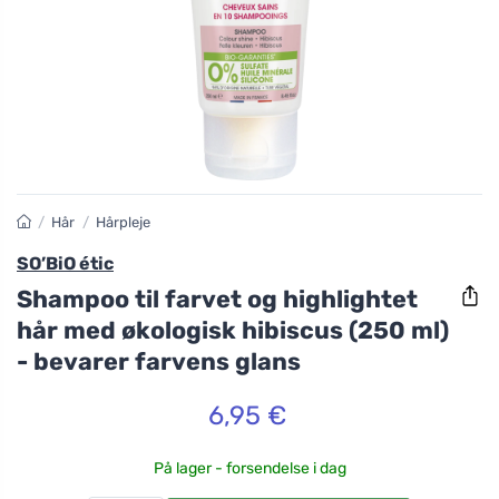
/
Hår
/
Hårpleje
SO’BiO étic
Shampoo til farvet og highlightet
hår med økologisk hibiscus (250 ml)
- bevarer farvens glans
6,95 €
På lager - forsendelse i dag