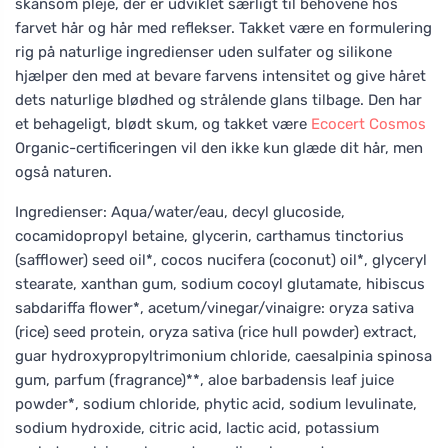
skånsom pleje, der er udviklet særligt til behovene hos
farvet hår og hår med reflekser. Takket være en formulering
rig på naturlige ingredienser uden sulfater og silikone
hjælper den med at bevare farvens intensitet og give håret
dets naturlige blødhed og strålende glans tilbage. Den har
et behageligt, blødt skum, og takket være
Ecocert
Cosmos
Organic-certificeringen vil den ikke kun glæde dit hår, men
også naturen.
Ingredienser: Aqua/water/eau, decyl glucoside,
cocamidopropyl betaine, glycerin, carthamus tinctorius
(safflower) seed oil*, cocos nucifera (coconut) oil*, glyceryl
stearate, xanthan gum, sodium cocoyl glutamate, hibiscus
sabdariffa flower*, acetum/vinegar/vinaigre: oryza sativa
(rice) seed protein, oryza sativa (rice hull powder) extract,
guar hydroxypropyltrimonium chloride, caesalpinia spinosa
gum, parfum (fragrance)**, aloe barbadensis leaf juice
powder*, sodium chloride, phytic acid, sodium levulinate,
sodium hydroxide, citric acid, lactic acid, potassium