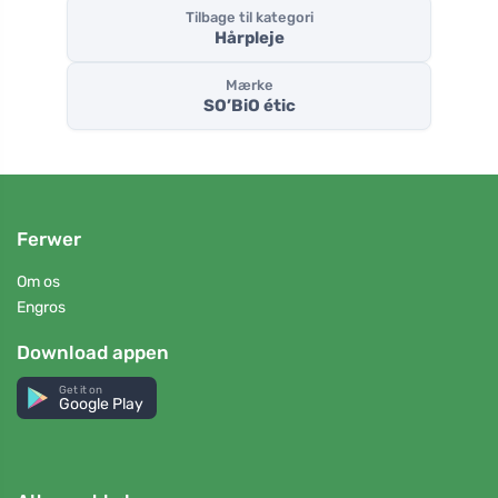
Tilbage til kategori
Hårpleje
Mærke
SO’BiO étic
Ferwer
Om os
Engros
Download appen
Get it on
Google Play