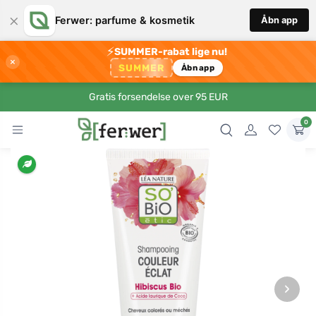
×
Ferwer: parfume & kosmetik
Åbn app
⚡
SUMMER-rabat lige nu!
×
SUMMER
Åbn app
Gratis forsendelse over 95 EUR
0
›