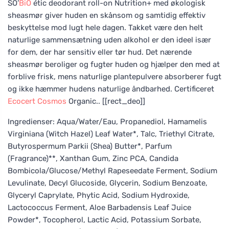
SO’
BiO
étic deodorant roll-on Nutrition+ med økologisk
sheasmør giver huden en skånsom og samtidig effektiv
beskyttelse mod lugt hele dagen. Takket være den helt
naturlige sammensætning uden alkohol er den ideel især
for dem, der har sensitiv eller tør hud. Det nærende
sheasmør beroliger og fugter huden og hjælper den med at
forblive frisk, mens naturlige plantepulvere absorberer fugt
og ikke hæmmer hudens naturlige åndbarhed. Certificeret
Ecocert
Cosmos
Organic.. [[rect_deo]]
Ingredienser: Aqua/Water/Eau, Propanediol, Hamamelis
Virginiana (Witch Hazel) Leaf Water*, Talc, Triethyl Citrate,
Butyrospermum Parkii (Shea) Butter*, Parfum
(Fragrance)**, Xanthan Gum, Zinc PCA, Candida
Bombicola/Glucose/Methyl Rapeseedate Ferment, Sodium
Levulinate, Decyl Glucoside, Glycerin, Sodium Benzoate,
Glyceryl Caprylate, Phytic Acid, Sodium Hydroxide,
Lactococcus Ferment, Aloe Barbadensis Leaf Juice
Powder*, Tocopherol, Lactic Acid, Potassium Sorbate,