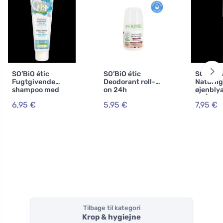
SO’BiO étic
SO’BiO étic
SO’BiO é
Fugtgivende
Deodorant roll-
Naturlig
shampoo med
on 24h
øjenbly
kokos og
fugtgivende med
PRÉCISI
6,95 €
5,95 €
7,95 €
hyaluronsyre -
æselmælk -
g) 02 br
økologisk (250
genopfyldelig,
fremhæv
ml) - til alle
økologisk (50 ml)
øjne
hårtyper
- også til sensitiv
hud
Tilbage til kategori
Krop & hygiejne