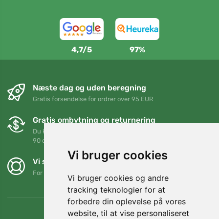
4,7/5
97%
Næste dag og uden beregning
Gratis forsendelse for ordrer over 95 EUR
Gratis ombytning og returnering
Du kan returnere eller bytte din ordre når som helst inden for
90 dage
Vi bruger cookies
Vi støtter Trees.org
For hver ordre planter vi et træ! Læs mere
Om os
.
Vi bruger cookies og andre
tracking teknologier for at
forbedre din oplevelse på vores
website, til at vise personaliseret