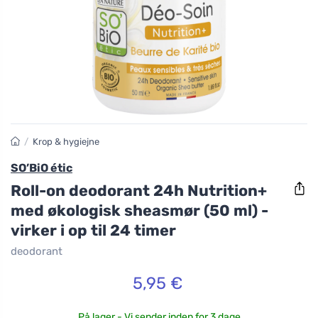
/
Krop & hygiejne
SO’BiO étic
Roll-on deodorant 24h Nutrition+
med økologisk sheasmør (50 ml) -
virker i op til 24 timer
deodorant
5,95 €
På lager - Vi sender inden for 3 dage