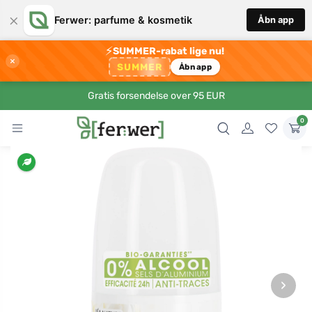
×
Ferwer: parfume & kosmetik
Åbn app
⚡
SUMMER-rabat lige nu!
×
SUMMER
Åbn app
Gratis forsendelse over 95 EUR
0
›