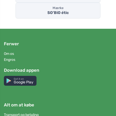
Mærke
SO’BiO étic
Ferwer
Om os
Engros
Download appen
Get it on
Google Play
Alt om at købe
Transport og betaling