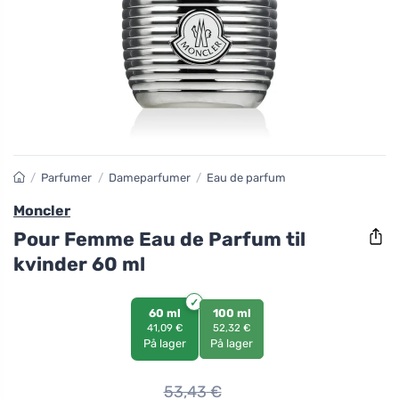
/
Parfumer
/
Dameparfumer
/
Eau de parfum
Moncler
Pour Femme Eau de Parfum til
kvinder 60 ml
60 ml
100 ml
41,09 €
52,32 €
På lager
På lager
53,43
€