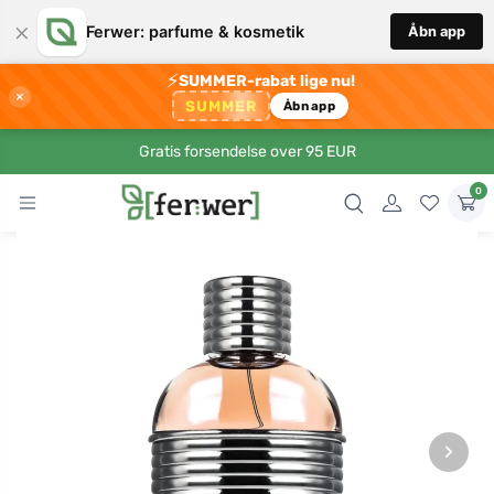
×
Ferwer: parfume & kosmetik
Åbn app
⚡
SUMMER-rabat lige nu!
×
SUMMER
Åbn app
Gratis forsendelse over 95 EUR
0
›