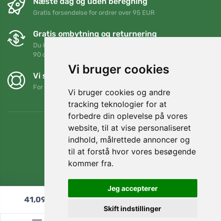
Næste dag og uden beregning
Gratis forsendelse for ordrer over 95 EUR
Gratis ombytning og returnering
Du kan returnere eller bytte din ordre når som helst inden for
90 dage
Vi bruger cookies
Vi støtter Trees.org
For hver ordre planter vi et træ! Læs mere
Om os
.
Vi bruger cookies og andre
tracking teknologier for at
forbedre din oplevelse på vores
website, til at vise personaliseret
indhold, målrettede annoncer og
til at forstå hvor vores besøgende
kommer fra.
Jeg accepterer
41,09
€
Læg i indkøbskurven
Skift indstillinger