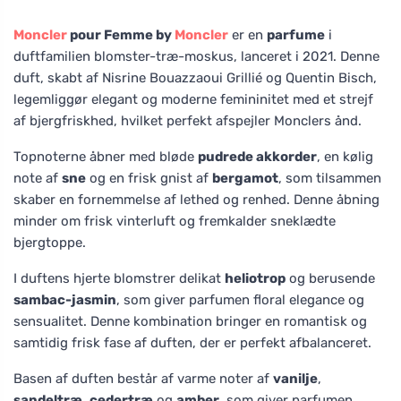
Moncler
pour Femme by
Moncler
er en
parfume
i
duftfamilien blomster-træ-moskus, lanceret i 2021. Denne
duft, skabt af Nisrine Bouazzaoui Grillié og Quentin Bisch,
legemliggør elegant og moderne femininitet med et strejf
af bjergfriskhed, hvilket perfekt afspejler Monclers ånd.
Topnoterne åbner med bløde
pudrede akkorder
, en kølig
note af
sne
og en frisk gnist af
bergamot
, som tilsammen
skaber en fornemmelse af lethed og renhed. Denne åbning
minder om frisk vinterluft og fremkalder sneklædte
bjergtoppe.
I duftens hjerte blomstrer delikat
heliotrop
og berusende
sambac-jasmin
, som giver parfumen floral elegance og
sensualitet. Denne kombination bringer en romantisk og
samtidig frisk fase af duften, der er perfekt afbalanceret.
Basen af duften består af varme noter af
vanilje
,
sandeltræ
,
cedertræ
og
amber
, som giver parfumen