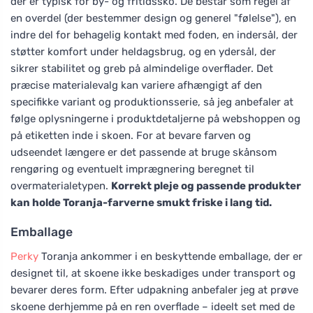
der er typisk for by- og fritidssko. De består som regel af
en overdel (der bestemmer design og generel "følelse"), en
indre del for behagelig kontakt med foden, en indersål, der
støtter komfort under heldagsbrug, og en ydersål, der
sikrer stabilitet og greb på almindelige overflader. Det
præcise materialevalg kan variere afhængigt af den
specifikke variant og produktionsserie, så jeg anbefaler at
følge oplysningerne i produktdetaljerne på webshoppen og
på etiketten inde i skoen. For at bevare farven og
udseendet længere er det passende at bruge skånsom
rengøring og eventuelt imprægnering beregnet til
overmaterialetypen.
Korrekt pleje og passende produkter
kan holde Toranja-farverne smukt friske i lang tid.
Emballage
Perky
Toranja ankommer i en beskyttende emballage, der er
designet til, at skoene ikke beskadiges under transport og
bevarer deres form. Efter udpakning anbefaler jeg at prøve
skoene derhjemme på en ren overflade – ideelt set med de