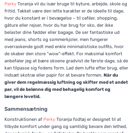
Perky
Toranja vil du især bruge til byture, arbejde, skole og
fritid. Takket være den lette karakter er de ideelle til dage,
hvor du konstant er i bevægelse – til caféer, shopping,
gåture eller rejser, hvor du har brug for sko, der ikke
belaster dine fødder eller bagage. De ser fantastiske ud
med jeans, shorts og sommerkjoler, men fungerer
overraskende godt med enkle minimalistiske outfits, hvor
de skaber den store "wow"-effekt. For maksimal komfort
anbefaler jeg at bære skoene gradvist de første dage, så de
kan tilpasse sig fodens form. Lad dem lufte efter brug, eller
indsæt skotræ eller papir for at bevare formen.
Når du
giver dem regelmæssig luftning og skifter med et andet
par, vil de belønne dig med behagelig komfort og
længere levetid.
Sammensætning
Konstruktionen af
Perky
Toranja fodtøj er designet til at
tilbyde komfort under gang og samtidig bevare den lethed,