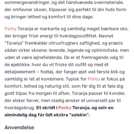
sommergevandringer, og det håndvævede overmateriale,
der omfavner skoen, tilpasser sig perfekt til din fods form
og bringer lethed og komfort til dine dage.
Perky
Toranja er markante og samtidig meget bærbare sko,
der bringer frisk energi til hverdagsoutfittet. Navnet
"Toranja" fremkalder citrusfrugters saftighed, og præcis
sådan virker skoene: levende, legende og optimistiske, men
uden at være iøjnefaldende. De er et fremragende valg til
de øjeblikke, hvor du vil friske dit outfit op med ét
detaljeelement – fodtøj, der fanger øjet ved første blik og
samtidig er let at kombinere. Typisk for
Perky
er fokus på
komfort, lethed og naturlig stil, som får dig til at føle dig
godt tilpas fra morgen til aften. Toranja passer til kvinder,
der elsker farver, men stadig ønsker et universelt par til
hverdagsbrug.
Et skridt i
Perky
Toranja, og selv en
almindelig dag får lidt ekstra "solskin".
Anvendelse