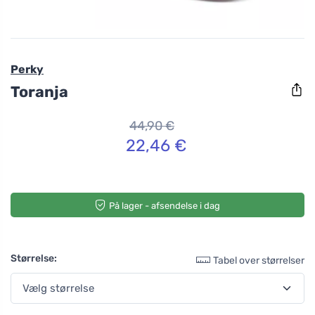
Perky
Toranja
44,90 €
22,46 €
På lager - afsendelse i dag
Størrelse:
Tabel over størrelser