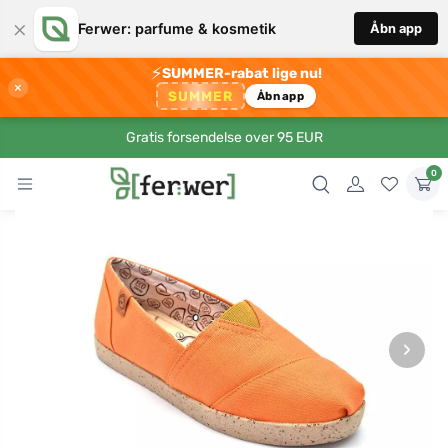
×
Ferwer: parfume & kosmetik
Åbn app
⚡
SUMMER-rabat lige nu!
×
SUMMER
Åbn app
Gratis forsendelse over 95 EUR
0
›