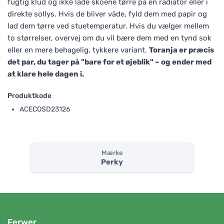
fugtig klud og ikke lade skoene tørre på en radiator eller i
direkte sollys. Hvis de bliver våde, fyld dem med papir og
lad dem tørre ved stuetemperatur. Hvis du vælger mellem
to størrelser, overvej om du vil bære dem med en tynd sok
eller en mere behagelig, tykkere variant.
Toranja er præcis
det par, du tager på "bare for et øjeblik" – og ender med
at klare hele dagen i.
Produktkode
ACECOSD23126
Mærke
Perky
Ferwer