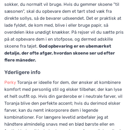
sokker, du normalt vil bruge. Hvis du gemmer skoene "til
sæsonen", skal du opbevare dem et tørt sted væk fra
direkte sollys, så de bevarer udseendet. Det er praktisk at
lade fyldet, de kom med, blive i eller bruge papir, så
overdelen ikke unødigt knækker. På rejser vil du sætte pris
på at opbevare dem i en stofpose, og dermed adskille
skoene fra tøjet.
God opbevaring er en ubemærket
detalje, der ofte afgør, hvordan skoene ser ud efter
flere måneder.
Yderligere info
Perky
Toranja er ideelle for dem, der ønsker at kombinere
komfort med personlig stil og elsker tilbehør, der kan lyse
et helt outfit op. Hvis din garderobe er i neutrale farver, vil
Toranja blive den perfekte accent; hvis du derimod elsker
farver, kan du nemt inkorporere dem i legende
kombinationer. For længere levetid anbefaler jeg at
håndtere almindelig snavs med en blød børste eller en