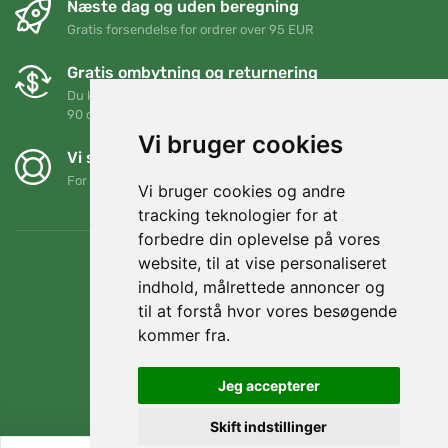
Næste dag og uden beregning
Gratis forsendelse for ordrer over 95 EUR
Gratis ombytning og returnering
Du kan returnere eller bytte din ordre når som helst inden for
90 dage
Vi bruger cookies
Vi støtter Trees.org
For hver ordre planter vi et træ! Læs mere
Om os
.
Vi bruger cookies og andre
tracking teknologier for at
forbedre din oplevelse på vores
website, til at vise personaliseret
indhold, målrettede annoncer og
til at forstå hvor vores besøgende
kommer fra.
Jeg accepterer
Skift indstillinger