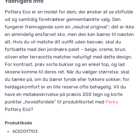
Yderligere info
Pottery Eco er en model for dem, der ønsker at se stilfulde
ud og samtidig foretrækker gennemtænkte valg. Den
fungerer fremragende som en „neutral original“: det er ikke
en almindelig ensfarvet sko, men den kan bæres til næsten
alt. Hvis du vil matche dit outfit uden besvær, skal du
fortsætte med den jordnære palet – beige, creme, brun,
oliven eller terracotta matcher naturligt med dette design.
For kontrast, prøv sorte bukser og en enkel top, og lad
skoene komme til deres ret. Når du vælger størrelse, skal
du tænke på, om du bærer tynde eller tykkere sokker; for
heldagskomfort er en lille reserve ofte behagelig. Vil du
have en metabeskrivelse på præcis 200 tegn og korte
punkter „hovedfordele“ til produktkortet med
Perky
Pottery Eco?
Produktkode
ACECO17703