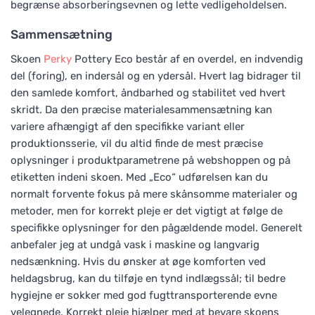
begrænse absorberingsevnen og lette vedligeholdelsen.
Sammensætning
Skoen
Perky
Pottery Eco består af en overdel, en indvendig
del (foring), en indersål og en ydersål. Hvert lag bidrager til
den samlede komfort, åndbarhed og stabilitet ved hvert
skridt. Da den præcise materialesammensætning kan
variere afhængigt af den specifikke variant eller
produktionsserie, vil du altid finde de mest præcise
oplysninger i produktparametrene på webshoppen og på
etiketten indeni skoen. Med „Eco“ udførelsen kan du
normalt forvente fokus på mere skånsomme materialer og
metoder, men for korrekt pleje er det vigtigt at følge de
specifikke oplysninger for den pågældende model. Generelt
anbefaler jeg at undgå vask i maskine og langvarig
nedsænkning. Hvis du ønsker at øge komforten ved
heldagsbrug, kan du tilføje en tynd indlægssål; til bedre
hygiejne er sokker med god fugttransporterende evne
velegnede. Korrekt pleje hjælper med at bevare skoens