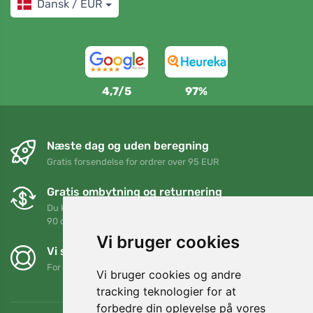
Dansk / EUR
4,7/5
97%
Næste dag og uden beregning
Gratis forsendelse for ordrer over 95 EUR
Gratis ombytning og returnering
Du kan returnere eller bytte din ordre når som helst inden for
90 dage
Vi bruger cookies
Vi støtter Trees.org
For hver ordre planter vi et træ! Læs mere
Om os
.
Vi bruger cookies og andre
tracking teknologier for at
forbedre din oplevelse på vores