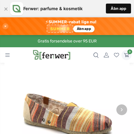
×
Ferwer: parfume & kosmetik
Åbn app
⚡
SUMMER-rabat lige nu!
×
SUMMER
Åbn app
Gratis forsendelse over 95 EUR
0
›