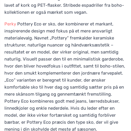
lavet af kork og PET-flasker. Stribede espadriller fra boho-
kollektionen er også mærket som vegan.
Perky
Pottery Eco er sko, der kombinerer et markant,
inspirerende design med fokus på et mere ansvarligt
materialevalg. Navnet „Pottery“ fremkalder keramiske
strukturer, naturlige nuancer og håndværksæstetik –
resultatet er en model, der virker original, men samtidig
naturlig. Visuelt passer den til en minimalistisk garderobe,
hvor den bliver hovedfokus i outfittet, samt til boho-stilen,
hvor den smukt komplementerer den jordnære farvepalet.
„Eco“ varianten er beregnet til kunder, der ønsker
komfortable sko til hver dag og samtidig sætter pris på en
mere skånsom tilgang og gennemtænkt fremstilling.
Pottery Eco kombineres godt med jeans, lærredsbukser,
linnedkjoler og enkle nederdele. Hvis du leder efter en
model, der ikke virker fortærsket og samtidig forbliver
bærbar, er Pottery Eco præcis den type sko, der vil give
mening i din skohylde det meste af sæsonen.