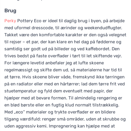
Brug
Perky
Pottery Eco er ideel til daglig brug i byen, på arbejde
med uformel dresscode, til ærinder og weekendudflugter.
Takket være den komfortable karakter er den også velegnet
til rejser – et par, der kan klare en hel dag på fødderne og
samtidig ser godt ud på billeder og ved kaffebordet. Den
trives bedst på faste overflader i tørt til let skiftende vejr.
For længere levetid anbefaler jeg at lufte skoene
regelmæssigt og skifte dem ud, så materialerne har tid til
at tørre. Hvis skoene bliver våde, fremskynd ikke tørringen
på en radiator eller med en hårtørrer; lad dem tørre frit ved
stuetemperatur og fyld dem eventuelt med papir, der
hjælper med at bevare formen. Til almindelig rengøring er
en blød børste eller en fugtig klud normalt tilstrækkelig.
Med „eco“ materialer og trykte overflader er en blidere
tilgang værdifuld: rengør små områder, uden at skrubbe og
uden aggressiv kemi. Impregnering kan hjælpe med at