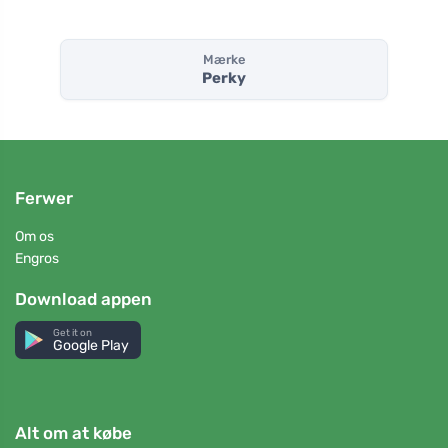
Mærke
Perky
Ferwer
Om os
Engros
Download appen
Get it on
Google Play
Alt om at købe