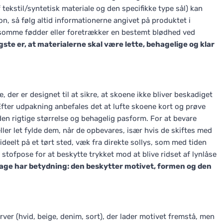
tekstil/syntetisk materiale og den specifikke type sål) kan
n, så følg altid informationerne angivet på produktet i
somme fødder eller foretrækker en bestemt blødhed ved
gste er, at materialerne skal være lette, behagelige og klar
er er designet til at sikre, at skoene ikke bliver beskadiget
Efter udpakning anbefales det at lufte skoene kort og prøve
en rigtige størrelse og behagelig pasform. For at bevare
eller let fylde dem, når de opbevares, især hvis de skiftes med
deelt på et tørt sted, væk fra direkte sollys, som med tiden
 stofpose for at beskytte trykket mod at blive ridset af lynlåse
lage har betydning: den beskytter motivet, formen og den
er (hvid, beige, denim, sort), der lader motivet fremstå, men