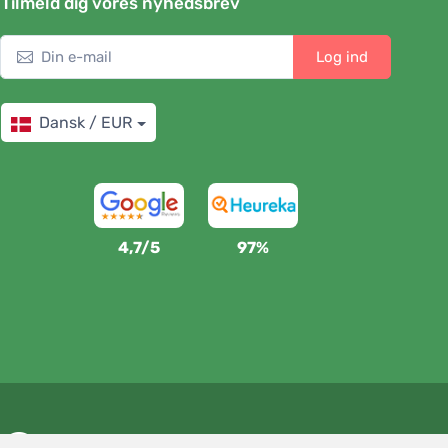
Tilmeld dig vores nyhedsbrev
Log ind
Dansk / EUR
4,7/5
97%
Vi støtter Trees.org