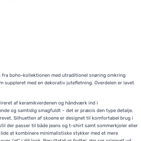
os fra boho-kollektionen med utraditionel snøring omkring
 suppleret med en dekorativ jutefletning. Overdelen er lavet
pireret af keramikverdenen og håndværk ind i
gende og samtidig smagfuldt – det er præcis den type detalje,
revet. Silhuetten af skoene er designet til komfortabel brug i
til der passer til både jeans og t-shirt samt sommerkjoler eller
lide at kombinere minimalistiske stykker med et mere
 i'et" i dit look. Resultatet er fodtøj, der ser originalt ud,