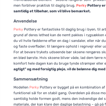
men forbliver praktisk til daglig brug.
Perky
Pottery er
samtidig et tilbehør, som vil blive bemærket.
Anvendelse
Perky
Pottery er fantastiske til daglig brug i byen, til a
grund af deres lethed kan de nemt pakkes i rygsækken ell
du vil hvile fødderne efter en dag i sandaler, eller når d
og faste overflader; til længere ophold i regnvejr ell
For at bevare trykets udseende bør skoene rengøres skåns
en blød børste. Hvis skoene bliver våde, lad dem tørre 
komfort hele dagen kan du bruge tynde strømper eller e
agtigt" og med forsigtig pleje, vil de belønne dig m
Sammensætning
Modellen
Perky
Pottery er bygget på en kombination af 
funktionel sål for en stabil gang. Overdelen på disse mod
samtidig holde formen godt, mens den indvendige del sk
materiale, der kan klare den daglige belastning – gå på fo