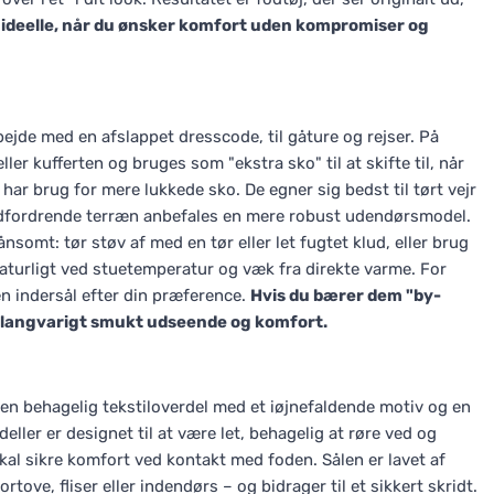
 ideelle, når du ønsker komfort uden kompromiser og
rbejde med en afslappet dresscode, til gåture og rejser. På
er kufferten og bruges som "ekstra sko" til at skifte til, når
u har brug for mere lukkede sko. De egner sig bedst til tørt vejr
er udfordrende terræn anbefales en mere robust udendørsmodel.
omt: tør støv af med en tør eller let fugtet klud, eller brug
naturligt ved stuetemperatur og væk fra direkte varme. For
n indersål efter din præference.
Hvis du bærer dem "by-
ed langvarigt smukt udseende og komfort.
en behagelig tekstiloverdel med et iøjnefaldende motiv og en
eller er designet til at være let, behagelig at røre ved og
al sikre komfort ved kontakt med foden. Sålen er lavet af
rtove, fliser eller indendørs – og bidrager til et sikkert skridt.