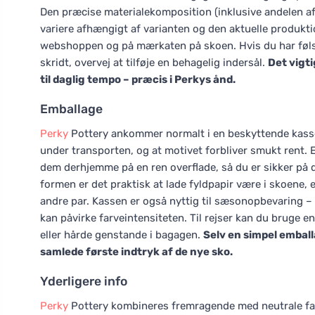
Den præcise materialekomposition (inklusive andelen af 
variere afhængigt af varianten og den aktuelle produktio
webshoppen og på mærkaten på skoen. Hvis du har føl
skridt, overvej at tilføje en behagelig indersål.
Det vigti
til daglig tempo – præcis i Perkys ånd.
Emballage
Perky
Pottery ankommer normalt i en beskyttende kasse, d
under transporten, og at motivet forbliver smukt rent. 
dem derhjemme på en ren overflade, så du er sikker på d
formen er det praktisk at lade fyldpapir være i skoene, 
andre par. Kassen er også nyttig til sæsonopbevaring – i
kan påvirke farveintensiteten. Til rejser kan du bruge en
eller hårde genstande i bagagen.
Selv en simpel embal
samlede første indtryk af de nye sko.
Yderligere info
Perky
Pottery kombineres fremragende med neutrale farv