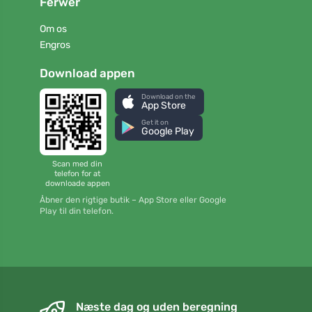
Ferwer
Om os
Engros
Download appen
Download on the
App Store
Get it on
Google Play
Scan med din
telefon for at
downloade appen
Åbner den rigtige butik – App Store eller Google
Play til din telefon.
Næste dag og uden beregning