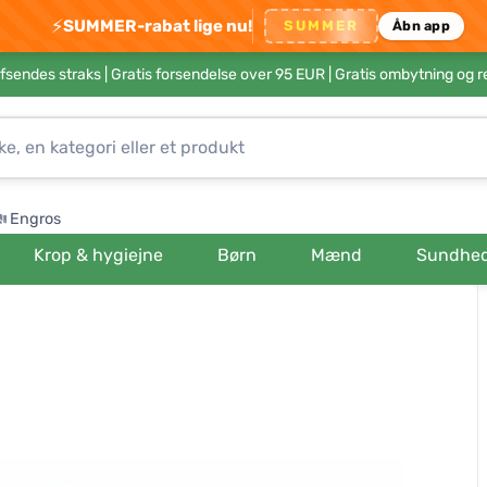
⚡
SUMMER-rabat lige nu!
SUMMER
Åbn app
afsendes straks |
Gratis forsendelse over 95 EUR
| Gratis ombytning og r
Engros
Krop & hygiejne
Børn
Mænd
Sundhe