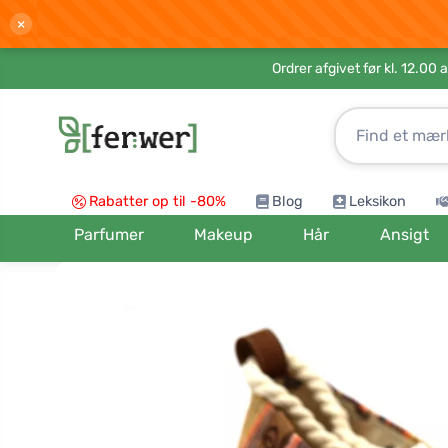
×
Ordrer afgivet før kl. 12.00 
Rabatter op til -80%
Blog
Leksikon
Parfumer
Makeup
Hår
Ansigt