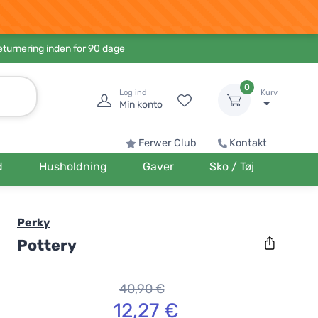
eturnering inden for 90 dage
0
Log ind
Kurv
Min konto
Ferwer Club
Kontakt
d
Husholdning
Gaver
Sko / Tøj
Perky
Pottery
40,90 €
12,27 €