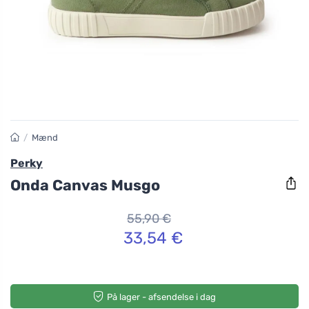
/
Mænd
Perky
Onda Canvas Musgo
55,90 €
33,54 €
På lager - afsendelse i dag