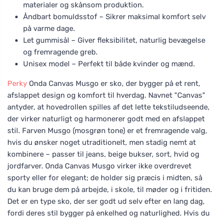
materialer og skånsom produktion.
Åndbart bomuldsstof – Sikrer maksimal komfort selv
på varme dage.
Let gummisål – Giver fleksibilitet, naturlig bevægelse
og fremragende greb.
Unisex model – Perfekt til både kvinder og mænd.
Perky
Onda Canvas Musgo er sko, der bygger på et rent,
afslappet design og komfort til hverdag. Navnet "Canvas"
antyder, at hovedrollen spilles af det lette tekstiludseende,
der virker naturligt og harmonerer godt med en afslappet
stil. Farven Musgo (mosgrøn tone) er et fremragende valg,
hvis du ønsker noget utraditionelt, men stadig nemt at
kombinere – passer til jeans, beige bukser, sort, hvid og
jordfarver. Onda Canvas Musgo virker ikke overdrevet
sporty eller for elegant; de holder sig præcis i midten, så
du kan bruge dem på arbejde, i skole, til møder og i fritiden.
Det er en type sko, der ser godt ud selv efter en lang dag,
fordi deres stil bygger på enkelhed og naturlighed. Hvis du