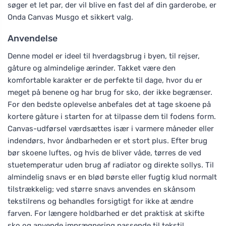
søger et let par, der vil blive en fast del af din garderobe, er
Onda Canvas Musgo et sikkert valg.
Anvendelse
Denne model er ideel til hverdagsbrug i byen, til rejser,
gåture og almindelige ærinder. Takket være den
komfortable karakter er de perfekte til dage, hvor du er
meget på benene og har brug for sko, der ikke begrænser.
For den bedste oplevelse anbefales det at tage skoene på
kortere gåture i starten for at tilpasse dem til fodens form.
Canvas-udførsel værdsættes især i varmere måneder eller
indendørs, hvor åndbarheden er et stort plus. Efter brug
bør skoene luftes, og hvis de bliver våde, tørres de ved
stuetemperatur uden brug af radiator og direkte sollys. Til
almindelig snavs er en blød børste eller fugtig klud normalt
tilstrækkelig; ved større snavs anvendes en skånsom
tekstilrens og behandles forsigtigt for ikke at ændre
farven. For længere holdbarhed er det praktisk at skifte
sko og anvende imprægnering passende til tekstil