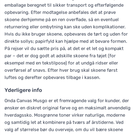
emballage beregnet til sikker transport og efterfølgende
opbevaring. Efter modtagelse anbefales det at prøve
skoene derhjemme på en ren overflade, så en eventuel
returnering eller ombytning kan ske uden komplikationer.
Hvis du ikke bruger skoene, opbevares de tørt og uden for
direkte sollys; papirfyld kan hjælpe med at bevare formen.
På rejser vil du sætte pris på, at det er et let og kompakt
par – det er dog godt at adskille skoene fra tøjet (for
eksempel med en tekstilpose) for at undgå ridser eller
overførsel af snavs. Efter hver brug skal skoene først
luftes og derefter opbevares tilbage i kassen.
Yderligere info
Onda Canvas Musgo er et fremragende valg for kunder, der
ønsker en diskret original farve og en maksimalt anvendelig
hverdagssko. Mosgrønne toner virker naturlige, moderne
og samtidig let at kombinere på tværs af årstiderne. Ved
valg af størrelse bør du overveje, om du vil bære skoene