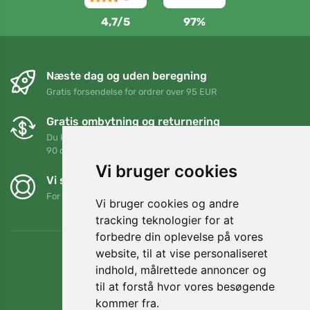
4,7/5
97%
Næste dag og uden beregning
Gratis forsendelse for ordrer over 95 EUR
Gratis ombytning og returnering
Du kan returnere eller bytte din ordre når som helst inden for
90 dage
Vi bruger cookies
Vi støtter Trees.org
For hver ordre planter vi et træ! Læs mere
Om os
.
Vi bruger cookies og andre
tracking teknologier for at
forbedre din oplevelse på vores
website, til at vise personaliseret
indhold, målrettede annoncer og
til at forstå hvor vores besøgende
kommer fra.