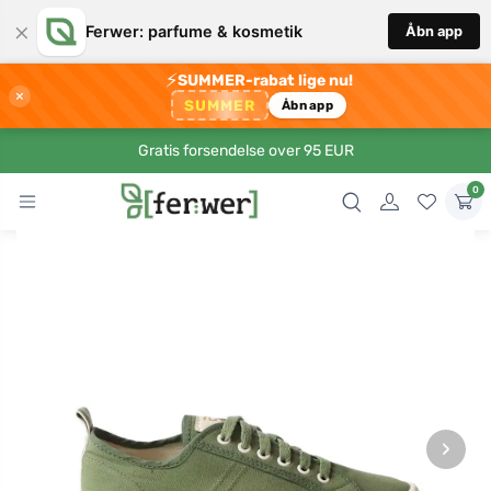
×
Ferwer: parfume & kosmetik
Åbn app
⚡
SUMMER-rabat lige nu!
×
SUMMER
Åbn app
Gratis forsendelse over 95 EUR
0
›