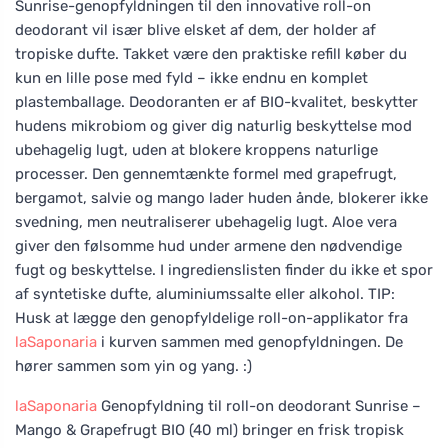
Sunrise-genopfyldningen til den innovative roll-on
deodorant vil især blive elsket af dem, der holder af
tropiske dufte. Takket være den praktiske refill køber du
kun en lille pose med fyld – ikke endnu en komplet
plastemballage. Deodoranten er af BIO-kvalitet, beskytter
hudens mikrobiom og giver dig naturlig beskyttelse mod
ubehagelig lugt, uden at blokere kroppens naturlige
processer. Den gennemtænkte formel med grapefrugt,
bergamot, salvie og mango lader huden ånde, blokerer ikke
svedning, men neutraliserer ubehagelig lugt. Aloe vera
giver den følsomme hud under armene den nødvendige
fugt og beskyttelse. I ingredienslisten finder du ikke et spor
af syntetiske dufte, aluminiumssalte eller alkohol. TIP:
Husk at lægge den genopfyldelige roll-on-applikator fra
laSaponaria
i kurven sammen med genopfyldningen. De
hører sammen som yin og yang. :)
laSaponaria
Genopfyldning til roll-on deodorant Sunrise –
Mango & Grapefrugt BIO (40 ml) bringer en frisk tropisk