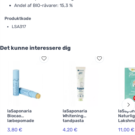
Andel af BIO-råvarer: 15,3 %
Produktkode
LSA317
Det kunne interessere dig
laSaponaria
laSaponaria
laSapon
Biocao
Whitening
Naturlig
læbepomade
tandpasta
Lakshmi
med
WonderWhite -
g) - has
3,80 €
4,20 €
11,00 €
hyaluronsyre BIO
mint og aktivt kul