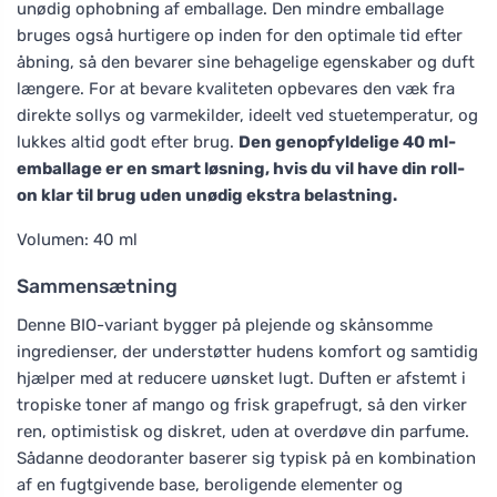
unødig ophobning af emballage. Den mindre emballage
bruges også hurtigere op inden for den optimale tid efter
åbning, så den bevarer sine behagelige egenskaber og duft
længere. For at bevare kvaliteten opbevares den væk fra
direkte sollys og varmekilder, ideelt ved stuetemperatur, og
lukkes altid godt efter brug.
Den genopfyldelige 40 ml-
emballage er en smart løsning, hvis du vil have din roll-
on klar til brug uden unødig ekstra belastning.
Volumen: 40 ml
Sammensætning
Denne BIO-variant bygger på plejende og skånsomme
ingredienser, der understøtter hudens komfort og samtidig
hjælper med at reducere uønsket lugt. Duften er afstemt i
tropiske toner af mango og frisk grapefrugt, så den virker
ren, optimistisk og diskret, uden at overdøve din parfume.
Sådanne deodoranter baserer sig typisk på en kombination
af en fugtgivende base, beroligende elementer og