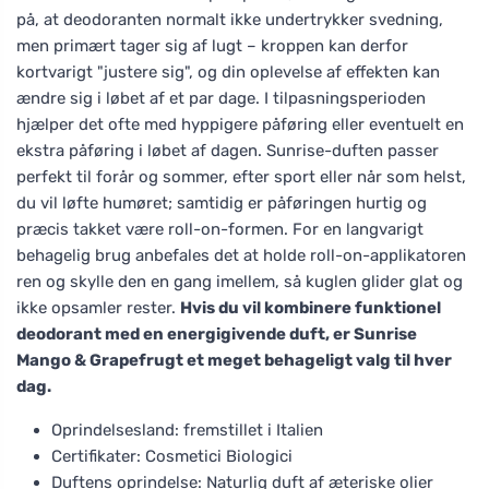
på, at deodoranten normalt ikke undertrykker svedning,
men primært tager sig af lugt – kroppen kan derfor
kortvarigt "justere sig", og din oplevelse af effekten kan
ændre sig i løbet af et par dage. I tilpasningsperioden
hjælper det ofte med hyppigere påføring eller eventuelt en
ekstra påføring i løbet af dagen. Sunrise-duften passer
perfekt til forår og sommer, efter sport eller når som helst,
du vil løfte humøret; samtidig er påføringen hurtig og
præcis takket være roll-on-formen. For en langvarigt
behagelig brug anbefales det at holde roll-on-applikatoren
ren og skylle den en gang imellem, så kuglen glider glat og
ikke opsamler rester.
Hvis du vil kombinere funktionel
deodorant med en energigivende duft, er Sunrise
Mango & Grapefrugt et meget behageligt valg til hver
dag.
Oprindelsesland: fremstillet i Italien
Certifikater: Cosmetici Biologici
Duftens oprindelse: Naturlig duft af æteriske olier