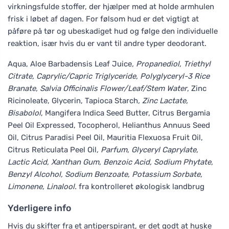
virkningsfulde stoffer, der hjælper med at holde armhulen
frisk i løbet af dagen. For følsom hud er det vigtigt at
påføre på tør og ubeskadiget hud og følge den individuelle
reaktion, især hvis du er vant til andre typer deodorant.
Aqua, Aloe Barbadensis Leaf Juice
, Propanediol, Triethyl
Citrate, Caprylic/Capric Triglyceride, Polyglyceryl-3 Rice
Branate, Salvia Officinalis Flower/Leaf/Stem Water
, Zinc
Ricinoleate, Glycerin, Tapioca Starch
, Zinc Lactate,
Bisabolol
, Mangifera Indica Seed Butter, Citrus Bergamia
Peel Oil Expressed, Tocopherol, Helianthus Annuus Seed
Oil, Citrus Paradisi Peel Oil, Mauritia Flexuosa Fruit Oil,
Citrus Reticulata Peel Oil
, Parfum, Glyceryl Caprylate,
Lactic Acid, Xanthan Gum, Benzoic Acid, Sodium Phytate,
Benzyl Alcohol, Sodium Benzoate, Potassium Sorbate,
Limonene, Linalool.
fra kontrolleret økologisk landbrug
Yderligere info
Hvis du skifter fra et antiperspirant, er det godt at huske