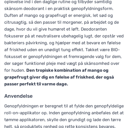
oplevelse ind i den daglige rutine og tilbyder samtidig
skånsom deodorant i en praktisk genopfyldningsform.
Duften af mango og grapefrugt er energisk, let sød og
citrusagtig, så den passer til morgener, på arbejdet og de
dage, hvor du vil give humøret et løft. Deodoranten
fokuserer på at neutralisere ubehagelig lugt, der opstår ved
bakteriers påvirkning, og hjælper med at bevare en følelse
af friskhed uden en unødigt tung effekt. Takket være BIO-
fokusset er genopfyldningen et fremragende valg for dem,
der søger funktionel pleje med vægt på skånsomhed over
for huden.
Den tropiske kombination af mango og
grapefrugt giver dig en følelse af friskhed, der også
passer perfekt til varme dage.
Anvendelse
Genopfyldningen er beregnet til at fylde den genopfyldelige
roll-on-applikator op. Inden genopfyldning anbefales det at
tømme applikatoren, skylle den grundigt og lade den tørre
helt, så produktets renhed og rette konsistens bevares.