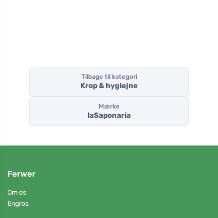
(5,7 ml)
BIO (75 ml)
Tilbage til kategori
Krop & hygiejne
Mærke
laSaponaria
Ferwer
Om os
Engros