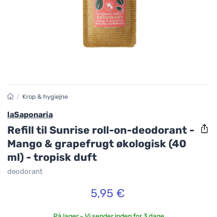
/
Krop & hygiejne
laSaponaria
Refill til Sunrise roll-on-deodorant -
Mango & grapefrugt økologisk (40
ml) - tropisk duft
deodorant
5,95 €
På lager - Vi sender inden for 3 dage