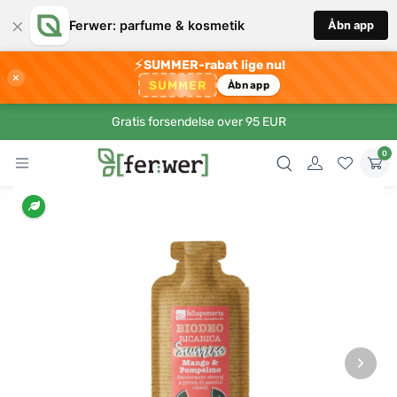
×
Ferwer: parfume & kosmetik
Åbn app
⚡
SUMMER-rabat lige nu!
×
SUMMER
Åbn app
Gratis forsendelse over 95 EUR
0
›