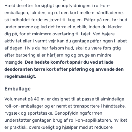
Hæld derefter forsigtigt genopfyldningen i roll-on-
emballagen, luk den, og rul den kort mellem håndfladerne,
så indholdet fordeles jævnt til kuglen. Påfør på ren, tør hud
under armene og lad det tørre et øjeblik, inden du klæder
dig på, for at minimere overføring til tøjet. Ved højere
aktivitet eller i varmt vejr kan du gentage påføringen i løbet
af dagen. Hvis du har følsom hud, skal du være forsigtig
efter barbering eller hårfjerning og bruge en mindre
mængde.
Den bedste komfort opnår du ved at lade
deodoranten tørre kort efter påføring og anvende den
regelmæssigt.
Emballage
Volumenet på 40 ml er designet til at passe til almindelige
roll-on-emballager og er nemt at transportere i håndtaske,
rygsæk og sportstaske. Genopfyldningsformen
understøtter gentagen brug af roll-on-applikatoren, hvilket
er praktisk, overskueligt og hjælper med at reducere