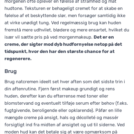
morgenen ofte oplever en følelse af stramhed og mat
hudtone. Teksturen er behageligt cremet for at skabe en
følelse af et beskyttende slør, men forsøger samtidig ikke
at virke unødigt tung. Ved regelmæssig brug kan huden
fremstå mere udhvilet, blødere og mere ensartet, hvilket du
især vil sætte pris på ved morgenmakeup.
Det er en
creme, der sigter mod dyb hudfornyelse netop på det
tidspunkt, hvor den har den største chance for at
regenerere.
Brug
Brug natcremen ideelt set hver aften som det sidste trin i
din aftenrutine. Fjern først makeup grundigt og rens
huden, derefter kan du efterrense med toner eller
blomstervand og eventuelt tilføje serum efter behov (f.eks.
fugtgivende, beroligende eller opklarende). Påfør en lille
mængde creme på ansigt, hals og décolleté og massér
forsigtigt ind fra midten af ansigtet og ud til siderne. Ved
moden hud kan det betale sig at være opmærksom på