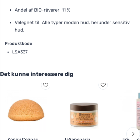
Andel af BIO-råvarer: 11 %
Velegnet til: Alle typer moden hud, herunder sensitiv
hud.
Produktkode
LSA337
Det kunne interessere dig
Kongy Cognac
laSaponaria
laSapon