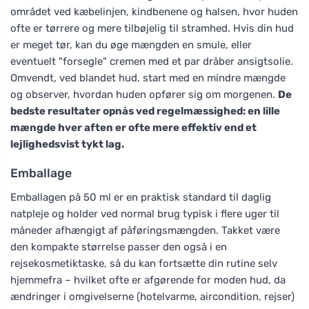
området ved kæbelinjen, kindbenene og halsen, hvor huden
ofte er tørrere og mere tilbøjelig til stramhed. Hvis din hud
er meget tør, kan du øge mængden en smule, eller
eventuelt "forsegle" cremen med et par dråber ansigtsolie.
Omvendt, ved blandet hud, start med en mindre mængde
og observer, hvordan huden opfører sig om morgenen.
De
bedste resultater opnås ved regelmæssighed: en lille
mængde hver aften er ofte mere effektiv end et
lejlighedsvist tykt lag.
Emballage
Emballagen på 50 ml er en praktisk standard til daglig
natpleje og holder ved normal brug typisk i flere uger til
måneder afhængigt af påføringsmængden. Takket være
den kompakte størrelse passer den også i en
rejsekosmetiktaske, så du kan fortsætte din rutine selv
hjemmefra – hvilket ofte er afgørende for moden hud, da
ændringer i omgivelserne (hotelvarme, aircondition, rejser)