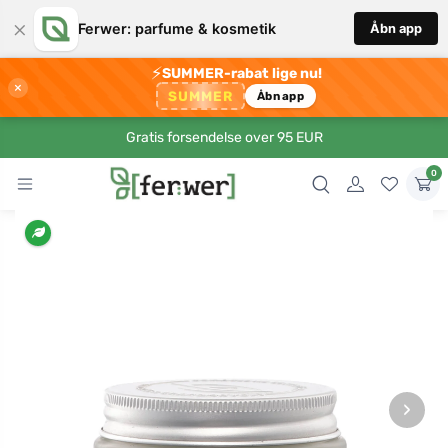
×
Ferwer: parfume & kosmetik
Åbn app
⚡
SUMMER-rabat lige nu!
×
SUMMER
Åbn app
Gratis forsendelse over 95 EUR
0
›