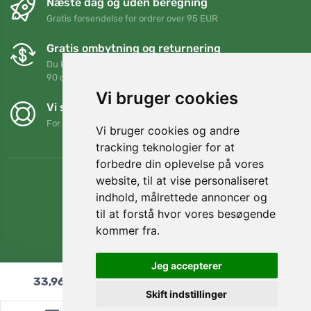
Næste dag og uden beregning
Gratis forsendelse for ordrer over 95 EUR
Gratis ombytning og returnering
Du kan returnere eller bytte din ordre når som helst inden for
90 dage
Vi bruger cookies
Vi støtter Trees.org
For hver ordre planter vi et træ! Læs mere
Om os
.
Vi bruger cookies og andre
tracking teknologier for at
forbedre din oplevelse på vores
website, til at vise personaliseret
indhold, målrettede annoncer og
til at forstå hvor vores besøgende
kommer fra.
Jeg accepterer
33,96
€
Læg i indkøbskurven
Skift indstillinger