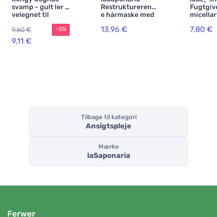
svamp - gult ler -
Restrukturerend
Fugtgiv
velegnet til
e hårmaske med
micella
moden hud
kokos og
med præ
13,96 €
7,80 €
9,60 €
-5%
fytokeratin (200
(200 ml
ml)
damasku
9,11 €
kornblo
Tilbage til kategori
Ansigtspleje
Mærke
laSaponaria
Ferwer