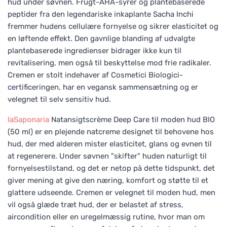
hud under søvnen. Frugt-AHA-syrer og plantebaserede
peptider fra den legendariske inkaplante Sacha Inchi
fremmer hudens cellulære fornyelse og sikrer elasticitet og
en løftende effekt. Den gavnlige blanding af udvalgte
plantebaserede ingredienser bidrager ikke kun til
revitalisering, men også til beskyttelse mod frie radikaler.
Cremen er stolt indehaver af Cosmetici Biologici-
certificeringen, har en vegansk sammensætning og er
velegnet til selv sensitiv hud.
laSaponaria
Natansigtscrème Deep Care til moden hud BIO
(50 ml) er en plejende natcreme designet til behovene hos
hud, der med alderen mister elasticitet, glans og evnen til
at regenerere. Under søvnen "skifter" huden naturligt til
fornyelsestilstand, og det er netop på dette tidspunkt, det
giver mening at give den næring, komfort og støtte til et
glattere udseende. Cremen er velegnet til moden hud, men
vil også glæde træt hud, der er belastet af stress,
aircondition eller en uregelmæssig rutine, hvor man om