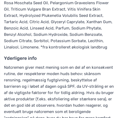
Rosa Moschata Seed Oil, Pelargonium Graveolens Flower
Oil, Triticum Vulgare Bran Extract, Vitis Vinifera Skin
Extract, Hydrolyzed Plukenetia Volubilis Seed Extract,
Tartaric Acid, Citric Acid, Glyceryl Caprylate, Xanthan Gum,
Benzoic Acid, Linseed Acid, Parfum, Sodium Phytate,
Benzyl Alcohol, Sodium Hydroxide, Sodium Benzoate,
Sodium Citrate, Sorbitol, Potassium Sorbate, Lecithin,
Linalool, Limonene. *fra kontrolleret økologisk landbrug
Yderligere info
Natcremen giver mest mening som en del af en konsekvent
rutine, der respekterer moden huds behov: skånsom
rensning, regelmæssig fugtgivning, beskyttelse af
barrieren og i løbet af dagen også SPF, da UV-stråling er en
af de vigtigste faktorer for for tidlig aldring. Hvis du bruger
aktive produkter (f.eks. eksfoliering eller stærkere sera), er
det en god idé at observere, hvordan huden reagerer, og
eventuelt bruge natcremen som et beroligende
"redningslag" på dage, hvor du har brug for mere komfort.