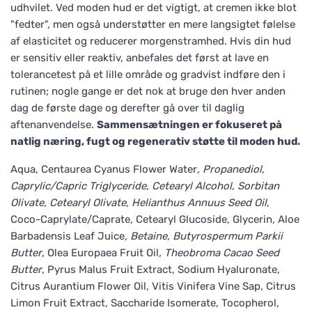
udhvilet. Ved moden hud er det vigtigt, at cremen ikke blot
"fedter", men også understøtter en mere langsigtet følelse
af elasticitet og reducerer morgenstramhed. Hvis din hud
er sensitiv eller reaktiv, anbefales det først at lave en
tolerancetest på et lille område og gradvist indføre den i
rutinen; nogle gange er det nok at bruge den hver anden
dag de første dage og derefter gå over til daglig
aftenanvendelse.
Sammensætningen er fokuseret på
natlig næring, fugt og regenerativ støtte til moden hud.
Aqua, Centaurea Cyanus Flower Water
, Propanediol,
Caprylic/Capric Triglyceride, Cetearyl Alcohol, Sorbitan
Olivate, Cetearyl Olivate, Helianthus Annuus Seed Oil
,
Coco-Caprylate/Caprate, Cetearyl Glucoside, Glycerin, Aloe
Barbadensis Leaf Juice
, Betaine, Butyrospermum Parkii
Butter
, Olea Europaea Fruit Oil
, Theobroma Cacao Seed
Butter
, Pyrus Malus Fruit Extract, Sodium Hyaluronate,
Citrus Aurantium Flower Oil, Vitis Vinifera Vine Sap, Citrus
Limon Fruit Extract, Saccharide Isomerate, Tocopherol,