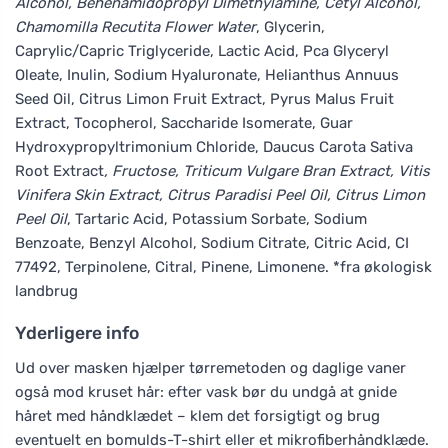
Alcohol, Behenamidopropyl Dimethylamine, Cetyl Alcohol,
Chamomilla Recutita Flower Water
, Glycerin,
Caprylic/Capric Triglyceride, Lactic Acid, Pca Glyceryl
Oleate, Inulin, Sodium Hyaluronate, Helianthus Annuus
Seed Oil, Citrus Limon Fruit Extract, Pyrus Malus Fruit
Extract, Tocopherol, Saccharide Isomerate, Guar
Hydroxypropyltrimonium Chloride, Daucus Carota Sativa
Root Extract
, Fructose, Triticum Vulgare Bran Extract, Vitis
Vinifera Skin Extract, Citrus Paradisi Peel Oil, Citrus Limon
Peel Oil
, Tartaric Acid, Potassium Sorbate, Sodium
Benzoate, Benzyl Alcohol, Sodium Citrate, Citric Acid, CI
77492, Terpinolene, Citral, Pinene, Limonene. *fra økologisk
landbrug
Yderligere info
Ud over masken hjælper tørremetoden og daglige vaner
også mod kruset hår: efter vask bør du undgå at gnide
håret med håndklædet – klem det forsigtigt og brug
eventuelt en bomulds-T-shirt eller et mikrofiberhåndklæde.