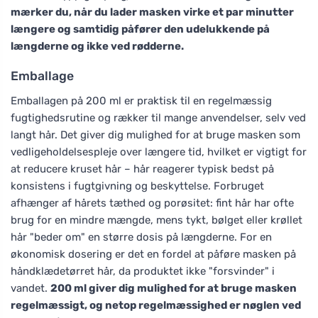
mærker du, når du lader masken virke et par minutter
længere og samtidig påfører den udelukkende på
længderne og ikke ved rødderne.
Emballage
Emballagen på 200 ml er praktisk til en regelmæssig
fugtighedsrutine og rækker til mange anvendelser, selv ved
langt hår. Det giver dig mulighed for at bruge masken som
vedligeholdelsespleje over længere tid, hvilket er vigtigt for
at reducere kruset hår – hår reagerer typisk bedst på
konsistens i fugtgivning og beskyttelse. Forbruget
afhænger af hårets tæthed og porøsitet: fint hår har ofte
brug for en mindre mængde, mens tykt, bølget eller krøllet
hår "beder om" en større dosis på længderne. For en
økonomisk dosering er det en fordel at påføre masken på
håndklædetørret hår, da produktet ikke "forsvinder" i
vandet.
200 ml giver dig mulighed for at bruge masken
regelmæssigt, og netop regelmæssighed er nøglen ved