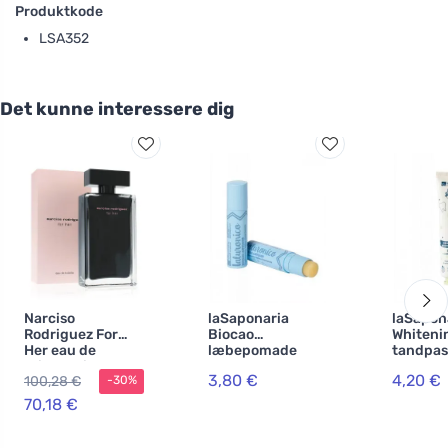
Produktkode
LSA352
Det kunne interessere dig
Narciso
laSaponaria
laSapon
Rodriguez For
Biocao
Whiteni
Her eau de
læbepomade
tandpas
toilette til
med
WonderW
3,80 €
4,20 €
100,28 €
-30%
kvinder 100 ml
hyaluronsyre BIO
mint og 
(5,7 ml)
BIO (75 
70,18 €