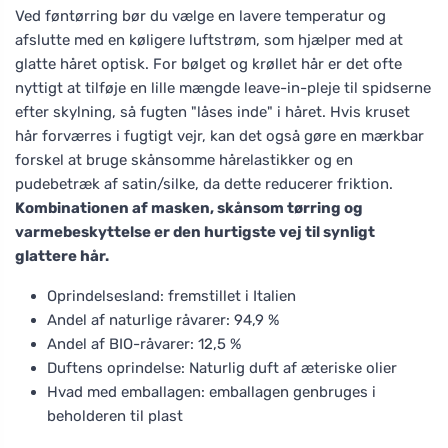
Ved føntørring bør du vælge en lavere temperatur og
afslutte med en køligere luftstrøm, som hjælper med at
glatte håret optisk. For bølget og krøllet hår er det ofte
nyttigt at tilføje en lille mængde leave-in-pleje til spidserne
efter skylning, så fugten "låses inde" i håret. Hvis kruset
hår forværres i fugtigt vejr, kan det også gøre en mærkbar
forskel at bruge skånsomme hårelastikker og en
pudebetræk af satin/silke, da dette reducerer friktion.
Kombinationen af masken, skånsom tørring og
varmebeskyttelse er den hurtigste vej til synligt
glattere hår.
Oprindelsesland: fremstillet i Italien
Andel af naturlige råvarer: 94,9 %
Andel af BIO-råvarer: 12,5 %
Duftens oprindelse: Naturlig duft af æteriske olier
Hvad med emballagen: emballagen genbruges i
beholderen til plast