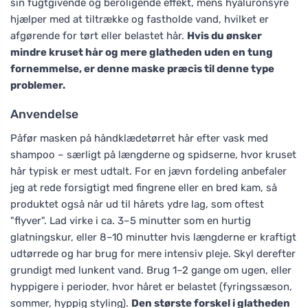
sin fugtgivende og beroligende effekt, mens hyaluronsyre
hjælper med at tiltrække og fastholde vand, hvilket er
afgørende for tørt eller belastet hår.
Hvis du ønsker
mindre kruset hår og mere glatheden uden en tung
fornemmelse, er denne maske præcis til denne type
problemer.
Anvendelse
Påfør masken på håndklædetørret hår efter vask med
shampoo – særligt på længderne og spidserne, hvor kruset
hår typisk er mest udtalt. For en jævn fordeling anbefaler
jeg at rede forsigtigt med fingrene eller en bred kam, så
produktet også når ud til hårets ydre lag, som oftest
"flyver". Lad virke i ca. 3–5 minutter som en hurtig
glatningskur, eller 8–10 minutter hvis længderne er kraftigt
udtørrede og har brug for mere intensiv pleje. Skyl derefter
grundigt med lunkent vand. Brug 1–2 gange om ugen, eller
hyppigere i perioder, hvor håret er belastet (fyringssæson,
sommer, hyppig styling).
Den største forskel i glatheden