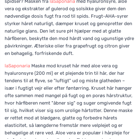
spidser? Masken fra
laSaponaria
med hyaluronsyre, aloe
vera og ekstrakter af gulerod og solsikke giver dem den
nødvendige dosis fugt fra rod til spids. Frugt-AHA-syrer
styrker håret naturligt, dæmper kruset og genopretter den
naturlige glans. Den let sure pH hjælper med at glatte
hårfiberen, beskytte den mod hårdt vand og ugunstige ydre
påvirkninger. Æteriske olier fra grapefrugt og citron giver
en behagelig, forfriskende duft.
laSaponaria
Maske mod kruset hår med aloe vera og
hyaluronsyre (200 ml) er et plejende trin til hår, der har
tendens til at flyve, se "luftigt" ud og miste glatheden –
især i fugtigt vejr eller efter føntørring. Kruset hår hænger
ofte sammen med mangel på fugt og en porøs hårstruktur,
hvor hårfiberen nemt "åbner sig" og suger omgivende fugt
til sig, hvilket viser sig som urolige hårtotter. Denne maske
er rettet mod at blødgøre, glatte og forbedre hårets
elasticitet, så længderne fremstår mere velplejet og er
behagelige at røre ved. Aloe vera er populær i hårpleje for