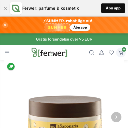
×
Ferwer: parfume & kosmetik
Åbn app
⚡
SUMMER-rabat lige nu!
×
SUMMER
Åbn app
Gratis forsendelse over 95 EUR
0
›