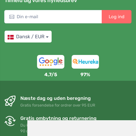
Tilmeld dig vores nyhedsbrev
Log ind
Dansk / EUR
4,7/5
97%
Næste dag og uden beregning
Gratis forsendelse for ordrer over 95 EUR
Gratis ombytning og returnering
Du kan returnere eller bytte din ordre når som helst inden for
90 dage