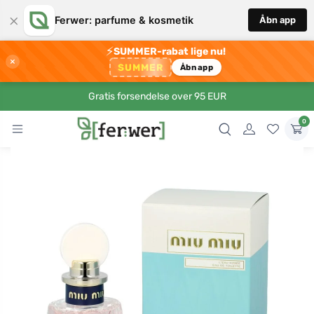
×
Ferwer: parfume & kosmetik
Åbn app
⚡
SUMMER-rabat lige nu!
×
SUMMER
Åbn app
Gratis forsendelse over 95 EUR
0