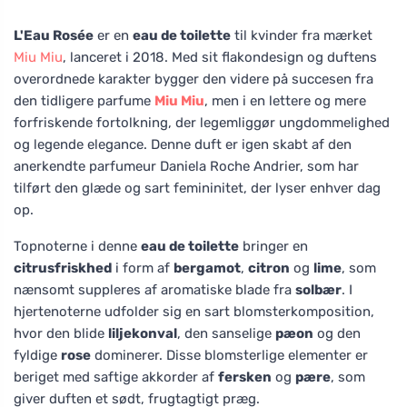
L'Eau Rosée
er en
eau de toilette
til kvinder fra mærket
Miu Miu
, lanceret i 2018. Med sit flakondesign og duftens
overordnede karakter bygger den videre på succesen fra
den tidligere parfume
Miu Miu
, men i en lettere og mere
forfriskende fortolkning, der legemliggør ungdommelighed
og legende elegance. Denne duft er igen skabt af den
anerkendte parfumeur Daniela Roche Andrier, som har
tilført den glæde og sart femininitet, der lyser enhver dag
op.
Topnoterne i denne
eau de toilette
bringer en
citrusfriskhed
i form af
bergamot
,
citron
og
lime
, som
nænsomt suppleres af aromatiske blade fra
solbær
. I
hjertenoterne udfolder sig en sart blomsterkomposition,
hvor den blide
liljekonval
, den sanselige
pæon
og den
fyldige
rose
dominerer. Disse blomsterlige elementer er
beriget med saftige akkorder af
fersken
og
pære
, som
giver duften et sødt, frugtagtigt præg.