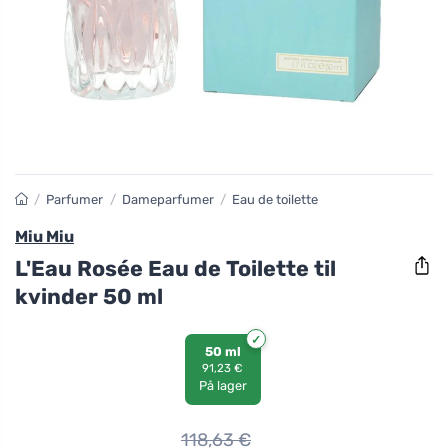
/
Parfumer
/
Dameparfumer
/
Eau de toilette
Miu Miu
L'Eau Rosée Eau de Toilette til
kvinder 50 ml
50 ml
91,23 €
På lager
118,63
€