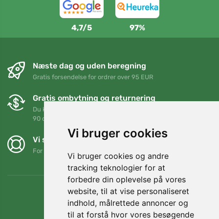
4,7/5
97%
Næste dag og uden beregning
Gratis forsendelse for ordrer over 95 EUR
Gratis ombytning og returnering
Du kan returnere eller bytte din ordre når som helst inden for
90 dage
Vi bruger cookies
Vi støtter Trees.org
For hver ordre planter vi et træ! Læs mere
Om os
.
Vi bruger cookies og andre
tracking teknologier for at
forbedre din oplevelse på vores
website, til at vise personaliseret
indhold, målrettede annoncer og
til at forstå hvor vores besøgende