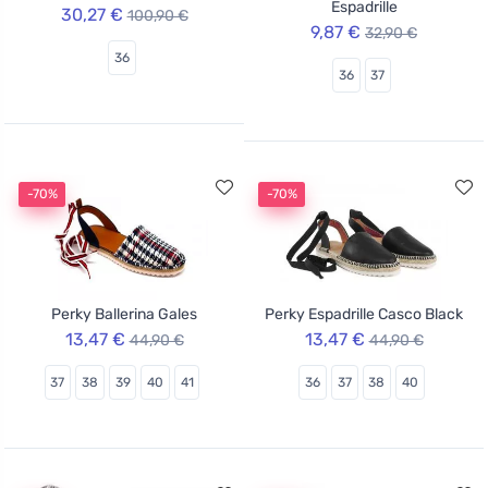
Espadrille
30,27 €
100,90 €
9,87 €
32,90 €
36
36
37
-70%
-70%
Perky Ballerina Gales
Perky Espadrille Casco Black
13,47 €
13,47 €
44,90 €
44,90 €
37
38
39
40
41
36
37
38
40