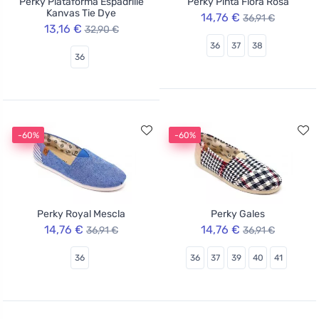
Perky Plataforma Espadrille
Perky Pinta Flora Rosa
Kanvas Tie Dye
14,76 €
36,91 €
13,16 €
32,90 €
36
37
38
36
-60%
-60%
Perky Royal Mescla
Perky Gales
14,76 €
14,76 €
36,91 €
36,91 €
36
36
37
39
40
41