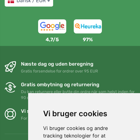
Dansk / EUR
4,7/5
97%
Næste dag og uden beregning
Gratis forsendelse for ordrer over 95 EUR
Gratis ombytning og returnering
Du kan returnere eller bytte din ordre når som helst inden for
90 dage
Vi støtter Trees.org
Vi bruger cookies
For hver ordre planter vi et træ! Læs mere
Om os
.
Vi bruger cookies og andre
tracking teknologier for at