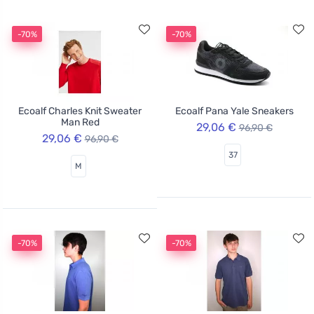
-70%
-70%
Ecoalf Charles Knit Sweater
Ecoalf Pana Yale Sneakers
Man Red
29,06 €
96,90 €
29,06 €
96,90 €
37
M
-70%
-70%