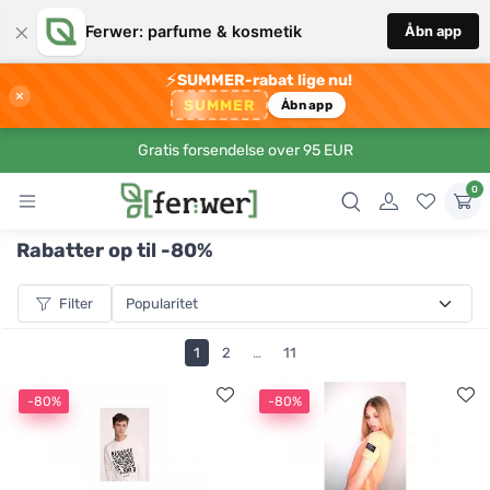
×
Ferwer: parfume & kosmetik
Åbn app
⚡
SUMMER-rabat lige nu!
×
SUMMER
Åbn app
Gratis forsendelse over 95 EUR
0
Rabatter op til -80%
Filter
1
2
…
11
-80%
-80%