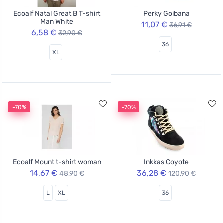
Ecoalf Natal Great B T-shirt
Perky Goibana
Man White
11,07 €
36,91 €
6,58 €
32,90 €
36
XL
-70%
-70%
Ecoalf Mount t-shirt woman
Inkkas Coyote
14,67 €
36,28 €
48,90 €
120,90 €
L
XL
36