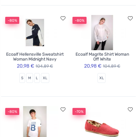
-80%
-80%
Ecoalf Hellensville Sweatshirt
Ecoalf Magrite Shirt Woman
Woman Midnight Navy
Off White
20,98 €
20,98 €
104,89 €
104,89 €
S
M
L
XL
XL
-80%
-70%