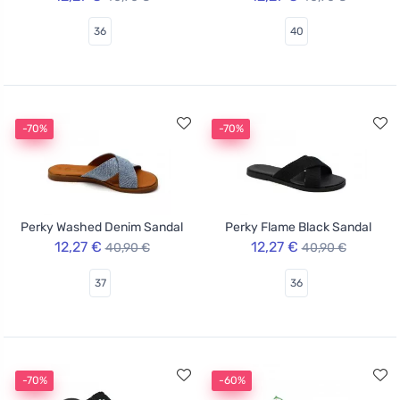
36
40
-70%
-70%
Perky Washed Denim Sandal
Perky Flame Black Sandal
12,27 €
12,27 €
40,90 €
40,90 €
37
36
-70%
-60%