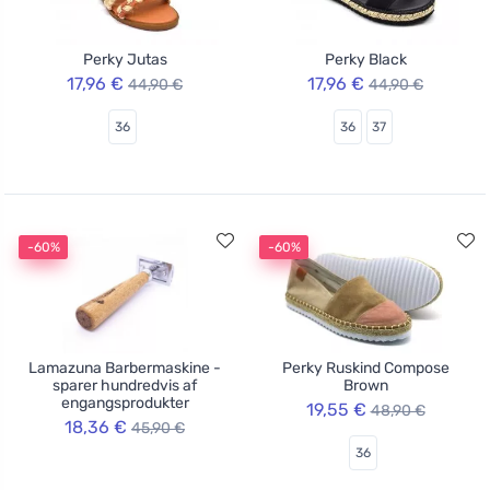
Perky Jutas
Perky Black
17,96 €
17,96 €
44,90 €
44,90 €
36
36
37
-60%
-60%
Lamazuna Barbermaskine -
Perky Ruskind Compose
sparer hundredvis af
Brown
engangsprodukter
19,55 €
48,90 €
18,36 €
45,90 €
36