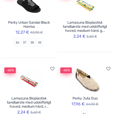
Perky Urban Sandal Black
Lamazuna Bioplastisk
Hamsa
tandbørste med udskifteligt
hoved, medium hård, g...
12,27 €
40,90 €
2,24 €
5,60 €
36
37
38
42
-60%
-60%
Lamazuna Bioplastisk
Perky Juta Duo
tandbørste med udskifteligt
17,96 €
44,90 €
hoved, medium hård, r...
2,24 €
5,60 €