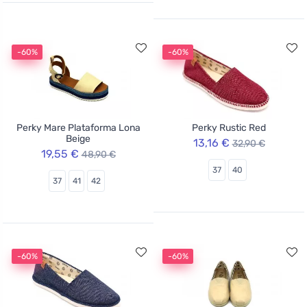
-60%
-60%
Perky Mare Plataforma Lona
Perky Rustic Red
Beige
13,16 €
32,90 €
19,55 €
48,90 €
37
40
37
41
42
-60%
-60%