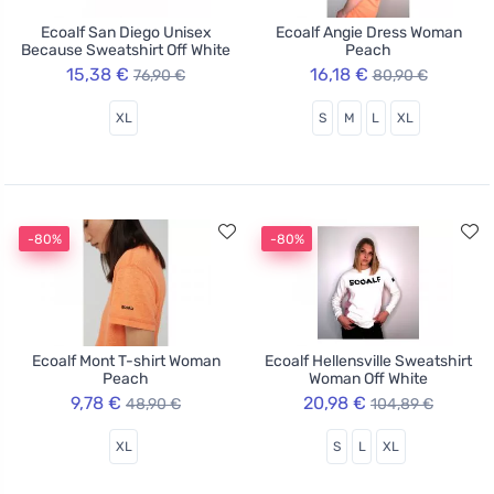
Ecoalf San Diego Unisex
Ecoalf Angie Dress Woman
Because Sweatshirt Off White
Peach
15,38 €
16,18 €
76,90 €
80,90 €
XL
S
M
L
XL
-80%
-80%
Ecoalf Mont T-shirt Woman
Ecoalf Hellensville Sweatshirt
Peach
Woman Off White
9,78 €
20,98 €
48,90 €
104,89 €
XL
S
L
XL