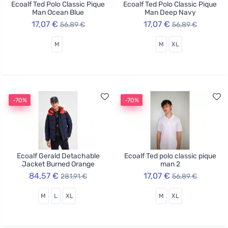
Ecoalf Ted Polo Classic Pique
Ecoalf Ted Polo Classic Pique
Man Ocean Blue
Man Deep Navy
17,07 €
17,07 €
56,89 €
56,89 €
M
M
XL
-70%
-70%
Ecoalf Gerald Detachable
Ecoalf Ted polo classic pique
Jacket Burned Orange
man 2
84,57 €
17,07 €
281,91 €
56,89 €
M
L
XL
M
XL