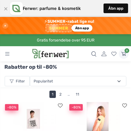
×
Ferwer: parfume & kosmetik
Åbn app
⚡
SUMMER-rabat lige nu!
×
SUMMER
Åbn app
Gratis forsendelse over 95 EUR
0
Rabatter op til -80%
Filter
1
2
…
11
-80%
-80%