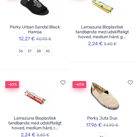
Perky Urban Sandal Black
Lamazuna Bioplastisk
Hamsa
tandbørste med udskifteligt
hoved, medium hård, g...
12,27 €
40,90 €
2,24 €
5,60 €
36
37
38
42
-60%
-60%
Lamazuna Bioplastisk
Perky Juta Duo
tandbørste med udskifteligt
17,96 €
44,90 €
hoved, medium hård, r...
2,24 €
5,60 €