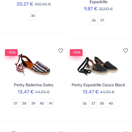
Espadrille
30,27 €
100,90 €
9,87 €
32,90 €
36
36
37
-70%
-70%
Perky Ballerina Gales
Perky Espadrille Casco Black
13,47 €
13,47 €
44,90 €
44,90 €
37
38
39
40
41
36
37
38
40