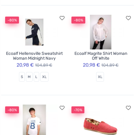
-80%
-80%
Ecoalf Hellensville Sweatshirt
Ecoalf Magrite Shirt Woman
Woman Midnight Navy
Off White
20,98 €
20,98 €
104,89 €
104,89 €
S
M
L
XL
XL
-80%
-70%