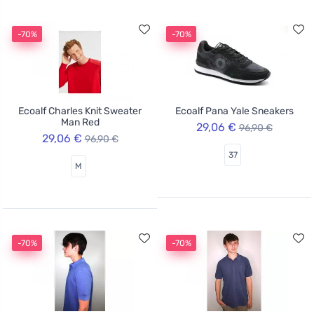
-70%
-70%
Ecoalf Charles Knit Sweater
Ecoalf Pana Yale Sneakers
Man Red
29,06 €
96,90 €
29,06 €
96,90 €
37
M
-70%
-70%