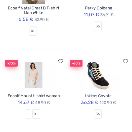
Ecoalf Natal Great B T-shirt
Perky Goibana
Man White
11,07 €
36,91 €
6,58 €
32,90 €
36
XL
-70%
-70%
Ecoalf Mount t-shirt woman
Inkkas Coyote
14,67 €
36,28 €
48,90 €
120,90 €
L
XL
36