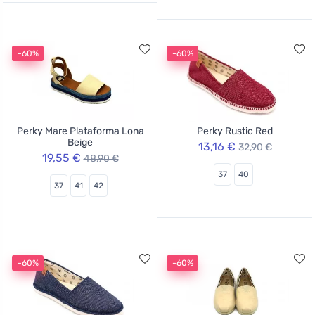
-60%
-60%
Perky Mare Plataforma Lona
Perky Rustic Red
Beige
13,16 €
32,90 €
19,55 €
48,90 €
37
40
37
41
42
-60%
-60%