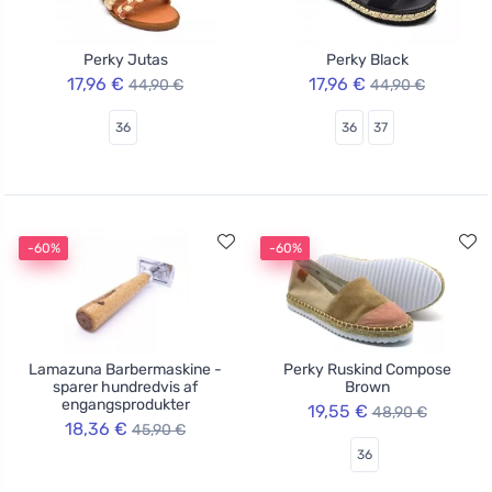
Perky Jutas
Perky Black
17,96 €
17,96 €
44,90 €
44,90 €
36
36
37
-60%
-60%
Lamazuna Barbermaskine -
Perky Ruskind Compose
sparer hundredvis af
Brown
engangsprodukter
19,55 €
48,90 €
18,36 €
45,90 €
36