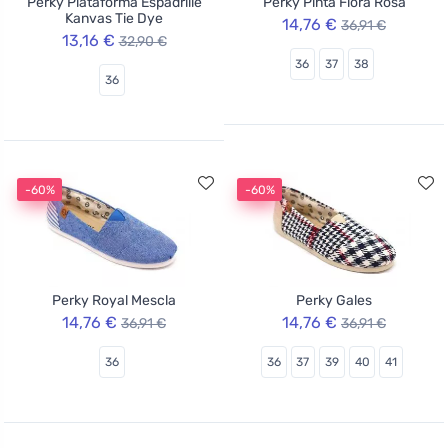
Perky Plataforma Espadrille
Perky Pinta Flora Rosa
Kanvas Tie Dye
14,76 €
36,91 €
13,16 €
32,90 €
36
37
38
36
-60%
-60%
Perky Royal Mescla
Perky Gales
14,76 €
14,76 €
36,91 €
36,91 €
36
36
37
39
40
41