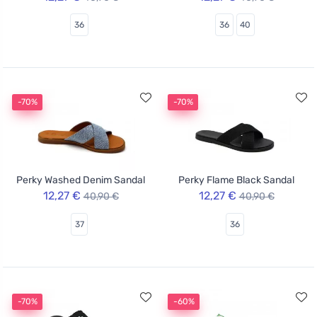
36
36
40
-70%
-70%
Perky Washed Denim Sandal
Perky Flame Black Sandal
12,27 €
12,27 €
40,90 €
40,90 €
37
36
-70%
-60%