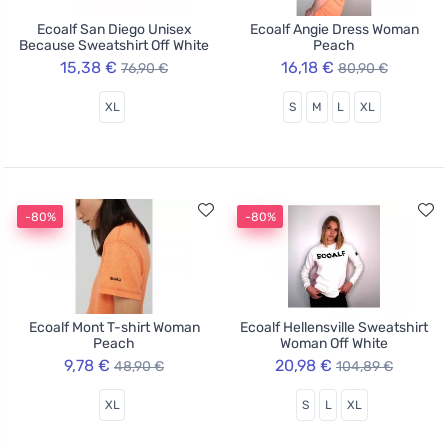
Ecoalf San Diego Unisex
Ecoalf Angie Dress Woman
Because Sweatshirt Off White
Peach
15,38 €
16,18 €
76,90 €
80,90 €
XL
S
M
L
XL
-80%
-80%
Ecoalf Mont T-shirt Woman
Ecoalf Hellensville Sweatshirt
Peach
Woman Off White
9,78 €
20,98 €
48,90 €
104,89 €
XL
S
L
XL