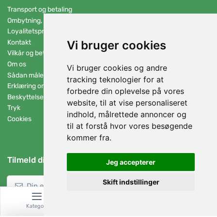
Transport og betaling
Ombytning, returnering og reklamation
Loyalitetsprogram
Kontakt
Vi bruger cookies
Vilkår og betingelser
Om os
Vi bruger cookies og andre
Sådan måler du fodens længde
tracking teknologier for at
Erklæring om brugen af cookies
forbedre din oplevelse på vores
Beskyttelse af personoplysninger
website, til at vise personaliseret
Tryk
indhold, målrettede annoncer og
Cookies
til at forstå hvor vores besøgende
kommer fra.
Tilmeld dig vores nyhedsbrev
Jeg accepterer
Skift indstillinger
Log ind
Kategori
Søg
Kurv