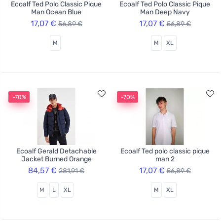
Ecoalf Ted Polo Classic Pique
Ecoalf Ted Polo Classic Pique
Man Ocean Blue
Man Deep Navy
17,07 €
17,07 €
56,89 €
56,89 €
M
M
XL
-70%
-70%
Ecoalf Gerald Detachable
Ecoalf Ted polo classic pique
Jacket Burned Orange
man 2
84,57 €
17,07 €
281,91 €
56,89 €
M
L
XL
M
XL