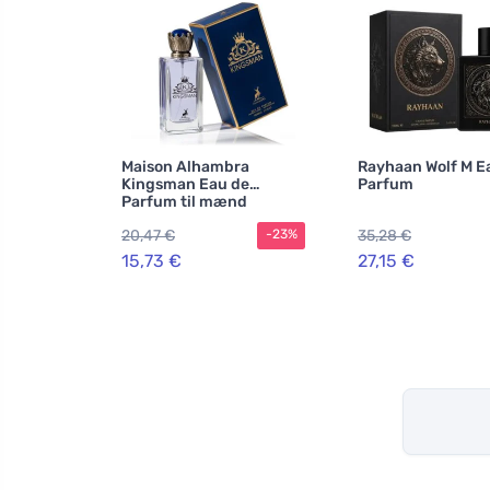
Maison Alhambra
Rayhaan Wolf M E
Kingsman Eau de
Parfum
Parfum til mænd
20,47 €
35,28 €
-23%
15,73 €
27,15 €