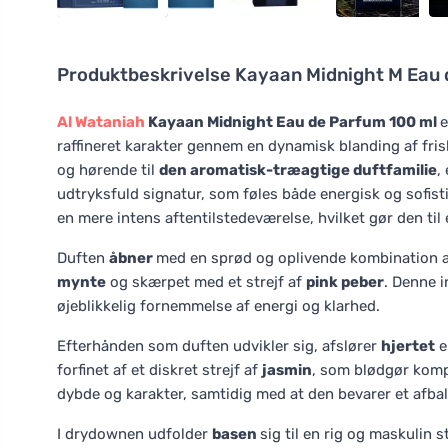
Produktbeskrivelse
Kayaan Midnight M Eau 
Al Wataniah
Kayaan Midnight Eau de Parfum 100 ml
raffineret karakter gennem en dynamisk blanding af fris
og hørende til
den aromatisk-træagtige duftfamilie
,
udtryksfuld signatur, som føles både energisk og sofisti
en mere intens aftentilstedeværelse, hvilket gør den til e
Duften
åbner
med en sprød og oplivende kombination 
mynte
og skærpet med et strejf af
pink peber
. Denne i
øjeblikkelig fornemmelse af energi og klarhed.
Efterhånden som duften udvikler sig, afslører
hjertet
e
forfinet af et diskret strejf af
jasmin
, som blødgør kompo
dybde og karakter, samtidig med at den bevarer et afba
I drydownen udfolder
basen
sig til en rig og maskulin 