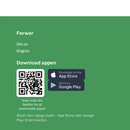
Ferwer
Om os
Engros
Download appen
Download on the
App Store
Get it on
Google Play
Scan med din
telefon for at
downloade appen
Åbner den rigtige butik – App Store eller Google
Play til din telefon.