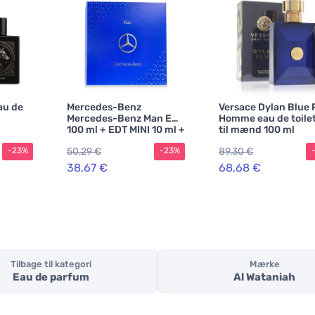
au de
Mercedes-Benz
Versace Dylan Blue 
Mercedes-Benz Man EDT
Homme eau de toile
100 ml + EDT MINI 10 ml +
til mænd 100 ml
SG 100 ml M
50,29 €
89,30 €
-23%
-23%
38,67 €
68,68 €
Tilbage til kategori
Mærke
Eau de parfum
Al Wataniah