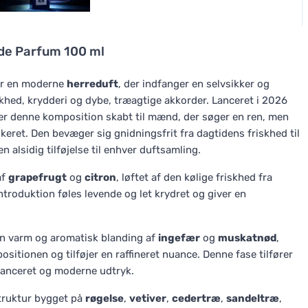
de Parfum 100 ml
er en moderne
herreduft
, der indfanger en selvsikker og
khed, krydderi og dybe, træagtige akkorder. Lanceret i 2026
 er denne komposition skabt til mænd, der søger en ren, men
keret. Den bevæger sig gnidningsfrit fra dagtidens friskhed til
n alsidig tilføjelse til enhver duftsamling.
af
grapefrugt
og
citron
, løftet af den kølige friskhed fra
ntroduktion føles levende og let krydret og giver en
n varm og aromatisk blanding af
ingefær
og
muskatnød
,
sitionen og tilføjer en raffineret nuance. Denne fase tilfører
lanceret og moderne udtryk.
struktur bygget på
røgelse
,
vetiver
,
cedertræ
,
sandeltræ
,