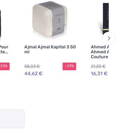
Pour
Ajmal Ajmal Kapitel 3 50
Ahmed Al Maghribi
tte
ml
Ahmed Al Maghribi Ou
Couture
parfumeekstrakt til
58,03 €
21,20 €
-23%
-23%
-2
kvinder
44,62 €
16,31 €