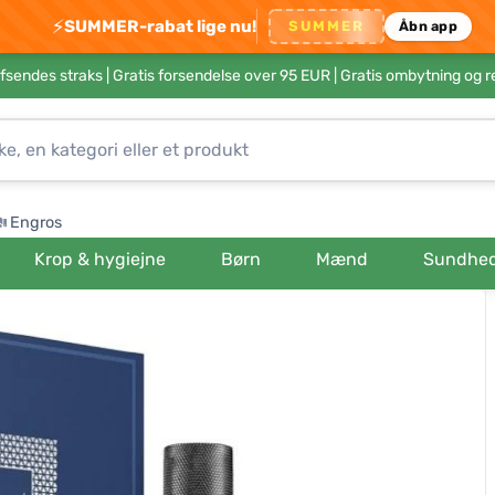
⚡
SUMMER-rabat lige nu!
SUMMER
Åbn app
afsendes straks |
Gratis forsendelse over 95 EUR
| Gratis ombytning og r
Engros
Krop & hygiejne
Børn
Mænd
Sundhe