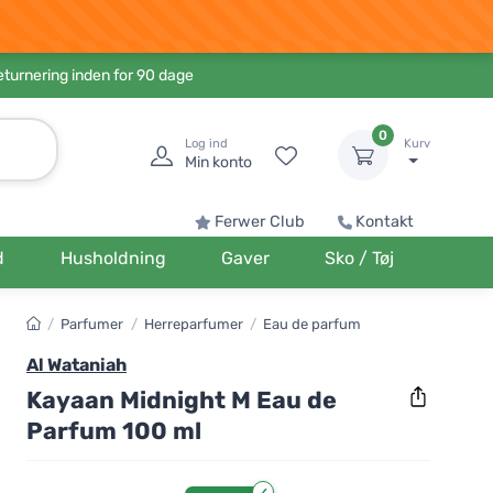
eturnering inden for 90 dage
0
Log ind
Kurv
Min konto
Ferwer Club
Kontakt
d
Husholdning
Gaver
Sko / Tøj
/
Parfumer
/
Herreparfumer
/
Eau de parfum
Al Wataniah
Kayaan Midnight M Eau de
Parfum 100 ml