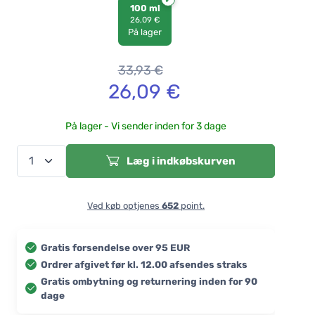
100 ml
26,09 €
På lager
33,93
€
26,09
€
På lager - Vi sender inden for 3 dage
Læg i indkøbskurven
Ved køb optjenes
652
point.
Gratis forsendelse over 95 EUR
Ordrer afgivet før kl. 12.00 afsendes straks
Gratis ombytning og returnering inden for 90
dage