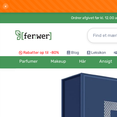
×
Ordrer afgivet før kl. 12.00 
Rabatter op til -80%
Blog
Leksikon
Parfumer
Makeup
Hår
Ansigt