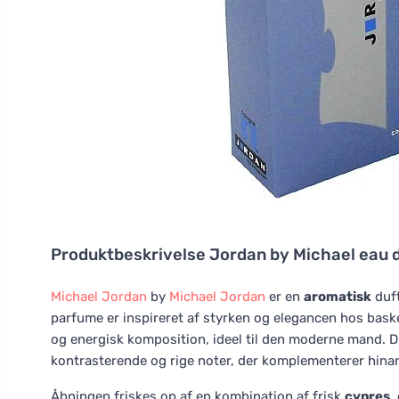
Produktbeskrivelse
Jordan by Michael eau 
Michael Jordan
by
Michael Jordan
er en
aromatisk
duft
parfume er inspireret af styrken og elegancen hos bas
og energisk komposition, ideel til den moderne mand. 
kontrasterende og rige noter, der komplementerer hina
Åbningen friskes op af en kombination af frisk
cypres
,