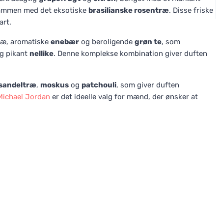
mmen med det eksotiske
brasilianske rosentræ
. Disse friske
art.
ræ, aromatiske
enebær
og beroligende
grøn te
, som
g pikant
nellike
. Denne komplekse kombination giver duften
sandeltræ
,
moskus
og
patchouli
, som giver duften
Michael Jordan
er det ideelle valg for mænd, der ønsker at