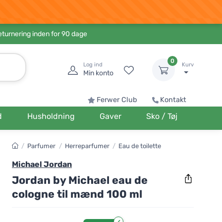
eturnering inden for 90 dage
0
Log ind
Kurv
Min konto
Ferwer Club
Kontakt
d
Husholdning
Gaver
Sko / Tøj
/
Parfumer
/
Herreparfumer
/
Eau de toilette
Michael Jordan
Jordan by Michael eau de
cologne til mænd 100 ml