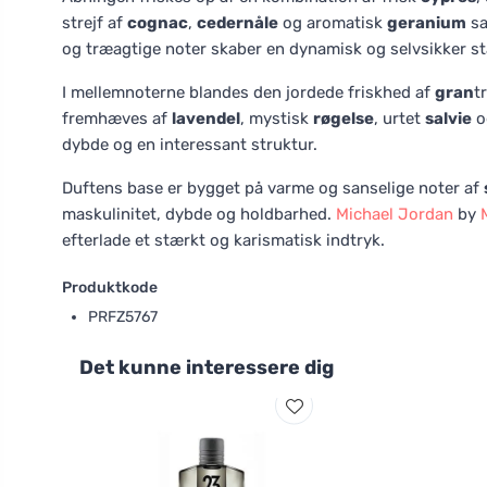
strejf af
cognac
,
cedernåle
og aromatisk
geranium
sa
og træagtige noter skaber en dynamisk og selvsikker st
I mellemnoterne blandes den jordede friskhed af
gran
t
fremhæves af
lavendel
, mystisk
røgelse
, urtet
salvie
o
dybde og en interessant struktur.
Duftens base er bygget på varme og sanselige noter af
maskulinitet, dybde og holdbarhed.
Michael Jordan
by
efterlade et stærkt og karismatisk indtryk.
Produktkode
PRFZ5767
Det kunne interessere dig