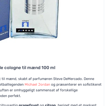
de cologne til mænd 100 ml
 til mænd, skabt af parfumøren Steve DeMercado. Denne
ketballlegenden
Michael Jordan
og præsenterer en sofistikeret
Duften er omhyggeligt sammensat af forskellige
nden perfekt.
 citrusagtig
grapefrugt
og
citron
, beriget med et markant