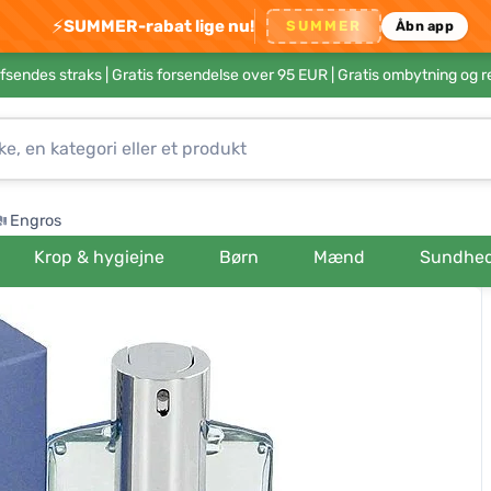
⚡
SUMMER-rabat lige nu!
SUMMER
Åbn app
afsendes straks |
Gratis forsendelse over 95 EUR
| Gratis ombytning og r
Engros
Krop & hygiejne
Børn
Mænd
Sundhe