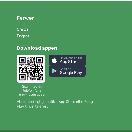
Ferwer
Om os
Engros
Download appen
Download on the
App Store
Get it on
Google Play
Scan med din
telefon for at
downloade appen
Åbner den rigtige butik – App Store eller Google
Play til din telefon.