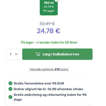
100 ml
24,78 €
På lager
33,49
€
24,78
€
På lager - vi sender inden for 24 timer
Læg i indkøbskurven
Ved køb optjenes
619
point.
Gratis forsendelse over 95 EUR
Ordrer afgivet før kl. 12.00 afsendes straks
Gratis ombytning og returnering inden for 90
dage