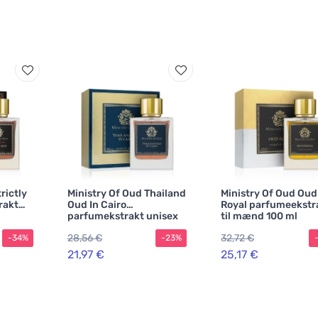
rictly
Ministry Of Oud Thailand
Ministry Of Oud Oud
rakt
Oud In Cairo
Royal parfumeekstr
parfumekstrakt unisex
til mænd 100 ml
100 ml
28,56 €
32,72 €
-34%
-23%
21,97 €
25,17 €