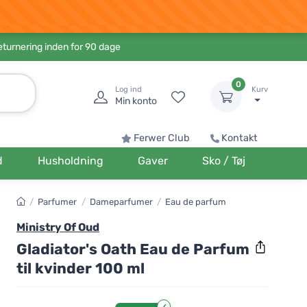
eturnering inden for 90 dage
0
Log ind
Kurv
Min konto
Ferwer Club
Kontakt
d
Husholdning
Gaver
Sko / Tøj
/
Parfumer
/
Dameparfumer
/
Eau de parfum
Ministry Of Oud
Gladiator's Oath Eau de Parfum
til kvinder 100 ml