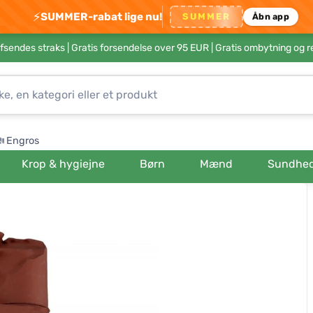
⚡
SUMMER-rabat lige nu!
SUMMER
Åbn app
afsendes straks |
Gratis forsendelse over 95 EUR
| Gratis ombytning og r
Engros
Krop & hygiejne
Børn
Mænd
Sundhe