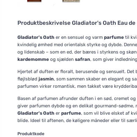
Produktbeskrivelse
Gladiator's Oath Eau de
Gladiator's Oath
er en sensuel og varm
parfume
til k
kvindelig ømhed med orientalsk styrke og dybde. Denn
og lidenskab – som en ed, der bæres i styrkens og skø
kardemomme
og sjælden
safran
, som giver indlednin
Hjertet af duften er floralt, berusende og sensuelt. Det
fløjlsblød
jasmin
, som sammen skaber en elegant og sam
parfumen virker romantisk, men takket være krydderibas
Basen af parfumen afrunder duften i en sød, cremet og 
giver parfumen dybde og en delikat gourmand-sødme,
Gladiator's Oath
er
parfume
, som vil blive elsket af 
blide. Ideel til aftenen, de køligere måneder eller til sær
Produktkode