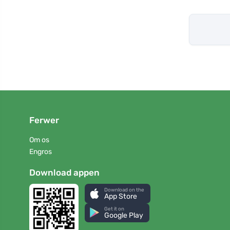
Ferwer
Om os
Engros
Download appen
Download on the
App Store
Get it on
Google Play