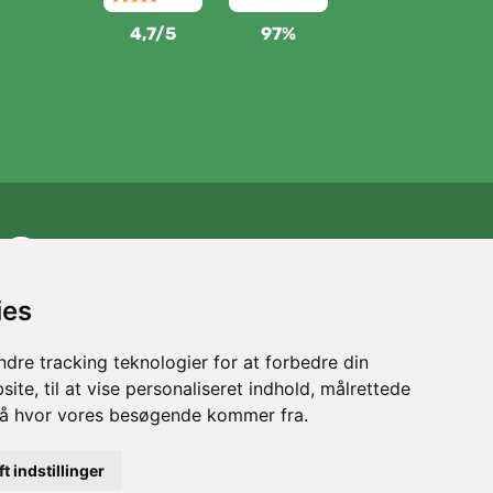
4,7/5
97%
Vi støtter Trees.org
For hver ordre planter vi et træ! Læs mere
Om os
.
ies
dre tracking teknologier for at forbedre din
ite, til at vise personaliseret indhold, målrettede
stå hvor vores besøgende kommer fra.
ft indstillinger