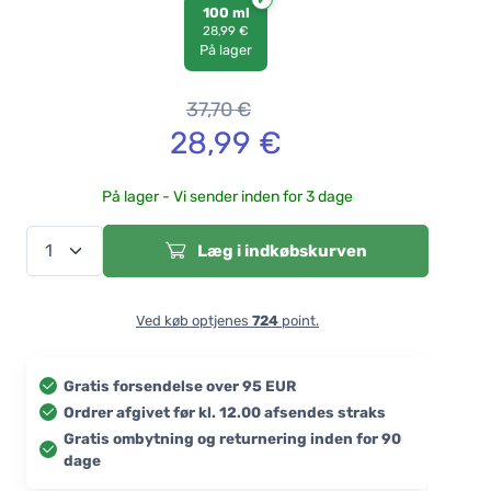
100 ml
28,99 €
På lager
37,70
€
28,99
€
På lager - Vi sender inden for 3 dage
Læg i indkøbskurven
Ved køb optjenes
724
point.
Gratis forsendelse over 95 EUR
Ordrer afgivet før kl. 12.00 afsendes straks
Gratis ombytning og returnering inden for 90
dage