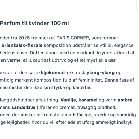
 Parfum til kvinder 100 ml
vinder fra 2025 fra mærket PARIS CORNER, som forener
e
orientalsk-florale
komposition udstråler selvtillid, elegance
nhedens navn. Duften åbner med en markant, krydret akkord af
gen varme, et luksuriøst udtryk og et let mystisk skær.
 består af den sarte
liljekonval
, eksotisk
ylang-ylang
og
tidig markant komposition fuld af femininitet. Denne fase af
en mister den ikke sin styrke og karakter.
langtidsholdbar afslutning.
Vanilje
,
karamel
og varm
ambra
 mens
sandeltræ
tilfører en cremet, træagtig blødhed.
kvinder, der ønsker at fremstå uimodståelige, stærke og samtidig
lige lejligheder, hvor du vil efterlade et uforglemmeligt indtryk.