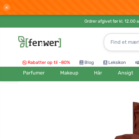
×
Ordrer afgivet før kl. 12.00 
Rabatter op til -80%
Blog
Leksikon
Parfumer
Makeup
Hår
Ansigt