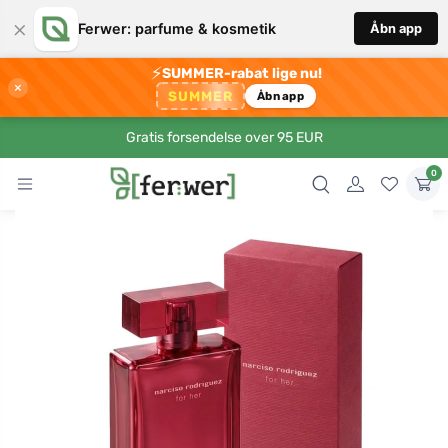
×
Ferwer: parfume & kosmetik
Åbn app
⚡
SUMMER-rabat lige nu!
×
SUMMER
Åbn app
Gratis forsendelse over 95 EUR
0