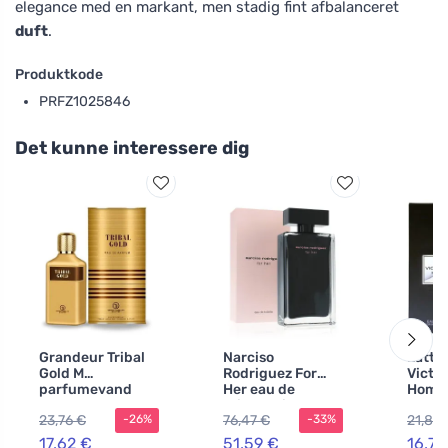
elegance med en markant, men stadig fint afbalanceret
duft
.
Produktkode
PRFZ1025846
Det kunne interessere dig
Grandeur Tribal
Narciso
Latta
Gold M
Rodriguez For
Victo
parfumevand
Her eau de
Homm
toilette til
Parf
23,76 €
76,47 €
21,83 
-26%
-33%
kvinder 50 ml
17,62 €
51,59 €
16,79