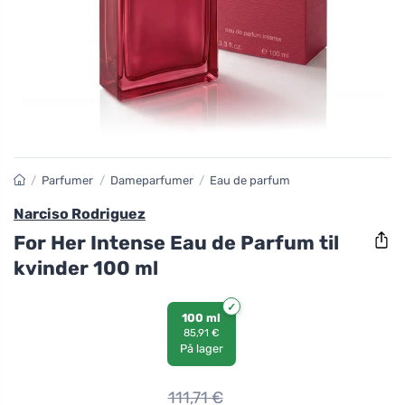
/
Parfumer
/
Dameparfumer
/
Eau de parfum
Narciso Rodriguez
For Her Intense Eau de Parfum til
kvinder 100 ml
100 ml
85,91 €
På lager
111,71
€