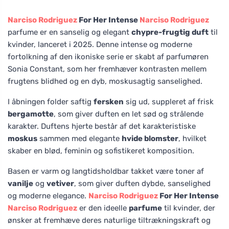
Narciso Rodriguez
For Her Intense
Narciso Rodriguez
parfume er en sanselig og elegant
chypre-frugtig duft
til
kvinder, lanceret i 2025. Denne intense og moderne
fortolkning af den ikoniske serie er skabt af parfumøren
Sonia Constant, som her fremhæver kontrasten mellem
frugtens blidhed og en dyb, moskusagtig sanselighed.
I åbningen folder saftig
fersken
sig ud, suppleret af frisk
bergamotte
, som giver duften en let sød og strålende
karakter. Duftens hjerte består af det karakteristiske
moskus
sammen med elegante
hvide blomster
, hvilket
skaber en blød, feminin og sofistikeret komposition.
Basen er varm og langtidsholdbar takket være toner af
vanilje
og
vetiver
, som giver duften dybde, sanselighed
og moderne elegance.
Narciso Rodriguez
For Her Intense
Narciso Rodriguez
er den ideelle
parfume
til kvinder, der
ønsker at fremhæve deres naturlige tiltrækningskraft og