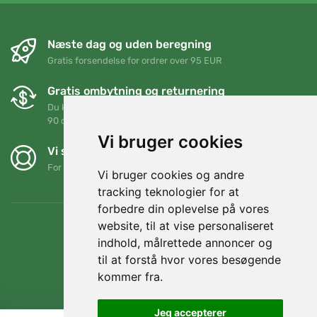
Næste dag og uden beregning
Gratis forsendelse for ordrer over 95 EUR
Gratis ombytning og returnering
Du kan returnere eller bytte din ordre når som helst inden for
90 dage
Vi bruger cookies
Vi støtter Trees.org
For hver ordre planter vi et træ! Læs mere
Om os
.
Vi bruger cookies og andre
tracking teknologier for at
forbedre din oplevelse på vores
website, til at vise personaliseret
indhold, målrettede annoncer og
til at forstå hvor vores besøgende
kommer fra.
Jeg accepterer