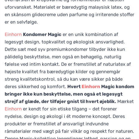
uforvansket. Materialet er bæredygtig malaysisk latex, og
en skånsom glidecreme uden parfume og irriterende stoffer
er en selvfølge.
Einhorn
Kondomer Magic
er en unik kombination af
legesygt design, topkvalitet og økologisk ansvarlighed.
Dette sæt med syv premiumkondomer tilbyder ikke kun
pålidelig beskyttelse, men også en behagelig, naturlig
følelse ved intim kontakt. De er fremstillet af naturlatex af
højeste kvalitet fra bæredygtige kilder og gennemgår
streng kvalitetskontrol, så du kan være sikker på både
deres sikkerhed og komfort.
Hvert
Einhorn
Magic kondom
bringer ikke kun beskyttelse, men også et legesygt
strejf af glæde, der tilføjer gnist til hvert øjeblik.
Mærket
Einhorn
er kendt for sin etiske tilgang – det forener
nydelse, design og økologi i ét moderne koncept. Deres
produkter er fremstillet af ansvarligt indvundne
råmaterialer med vægt på fair vilkår og respekt for naturen.
Denne Magic-kollektion legemliggør lethed, passion og en