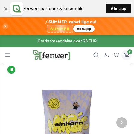
×
Ferwer: parfume & kosmetik
Åbn app
⚡
SUMMER-rabat lige nu!
×
SUMMER
Åbn app
Gratis forsendelse over 95 EUR
0
›