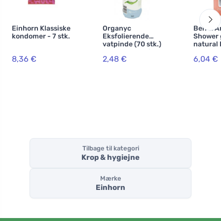
Einhorn Klassiske
Organyc
Ben & A
kondomer - 7 stk.
Eksfolierende
Shower 
vatpinde (70 stk.)
natural
- 100% økologisk
INFUSIO
8,36 €
2,48 €
6,04 €
bomuld
ml
Tilbage til kategori
Krop & hygiejne
Mærke
Einhorn