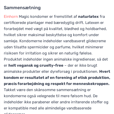
Sammensætning
Einhorn
Magic kondomer er fremstillet af
naturlatex
fra
certificerede plantager med bæredygtig drift. Latexen er
forarbejdet med vægt på kvalitet, blødhed og holdbarhed,
hvilket sikrer maksimal beskyttelse og komfort under
samleje. Kondomerne indeholder vandbaseret glidecreme
uden tilsatte spermicider og parfume, hvilket minimerer
risikoen for irritation og sikrer en naturlig følelse.
Produktet indeholder ingen animalske ingredienser, så det
er
helt vegansk og cruelty-free
– der er ikke brugt
animalske produkter eller dyreforsøg i produktionen.
Hvert
kondom er resultatet af en forening af etisk produktion,
præcis forarbejdning og respekt for menneskekroppen.
Takket være den skånsomme sammensætning er
kondomerne også velegnede til mere følsom hud. De
indeholder ikke parabener eller andre irriterende stoffer og
er kompatible med alle almindelige vandbaserede