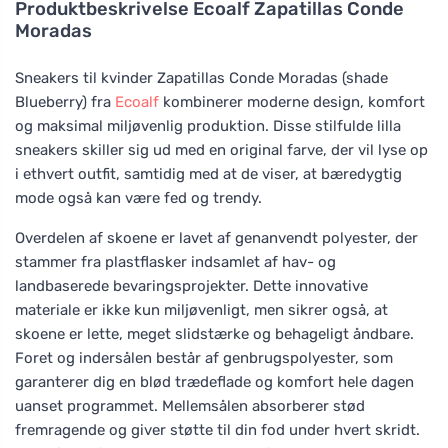
Produktbeskrivelse
Ecoalf Zapatillas Conde
Moradas
Sneakers til kvinder Zapatillas Conde Moradas (shade
Blueberry) fra
Ecoalf
kombinerer moderne design, komfort
og maksimal miljøvenlig produktion. Disse stilfulde lilla
sneakers skiller sig ud med en original farve, der vil lyse op
i ethvert outfit, samtidig med at de viser, at bæredygtig
mode også kan være fed og trendy.
Overdelen af skoene er lavet af genanvendt polyester, der
stammer fra plastflasker indsamlet af hav- og
landbaserede bevaringsprojekter. Dette innovative
materiale er ikke kun miljøvenligt, men sikrer også, at
skoene er lette, meget slidstærke og behageligt åndbare.
Foret og indersålen består af genbrugspolyester, som
garanterer dig en blød trædeflade og komfort hele dagen
uanset programmet. Mellemsålen absorberer stød
fremragende og giver støtte til din fod under hvert skridt.