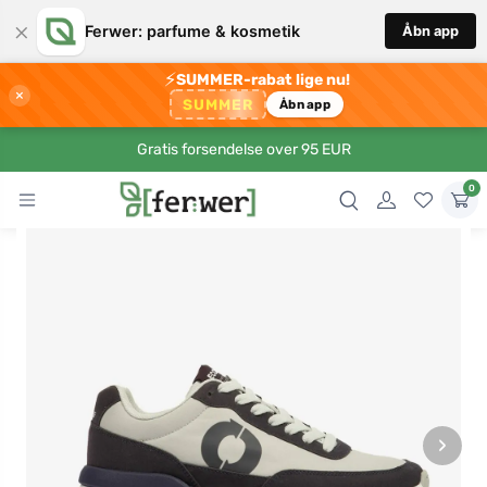
×
Ferwer: parfume & kosmetik
Åbn app
⚡
SUMMER-rabat lige nu!
×
SUMMER
Åbn app
Gratis forsendelse over 95 EUR
0
›