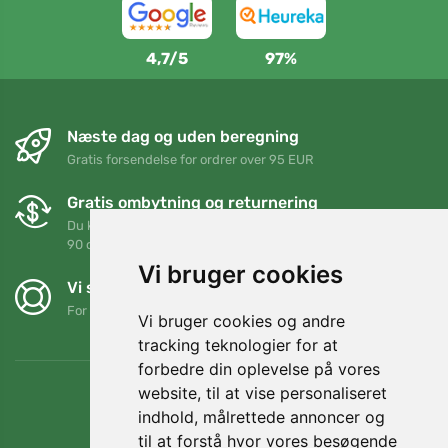
4,7/5
97%
Næste dag og uden beregning
Gratis forsendelse for ordrer over 95 EUR
Gratis ombytning og returnering
Du kan returnere eller bytte din ordre når som helst inden for
90 dage
Vi bruger cookies
Vi støtter Trees.org
For hver ordre planter vi et træ! Læs mere
Om os
.
Vi bruger cookies og andre
tracking teknologier for at
forbedre din oplevelse på vores
website, til at vise personaliseret
indhold, målrettede annoncer og
til at forstå hvor vores besøgende