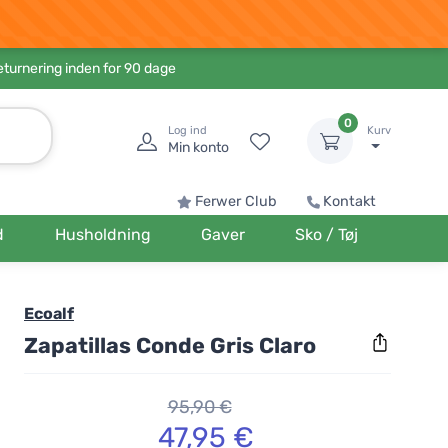
eturnering inden for 90 dage
0
Log ind
Kurv
Min konto
Ferwer Club
Kontakt
d
Husholdning
Gaver
Sko / Tøj
Ecoalf
Zapatillas Conde Gris Claro
95,90 €
47,95 €