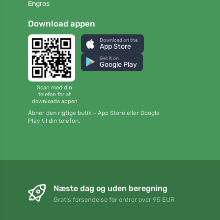
Engros
Download appen
Download on the
App Store
Get it on
Google Play
Scan med din
telefon for at
downloade appen
Åbner den rigtige butik – App Store eller Google
Play til din telefon.
Næste dag og uden beregning
Gratis forsendelse for ordrer over 95 EUR