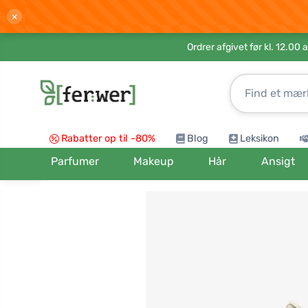
×
Ordrer afgivet før kl. 12.00 
Rabatter op til -80%
Blog
Leksikon
Parfumer
Makeup
Hår
Ansigt