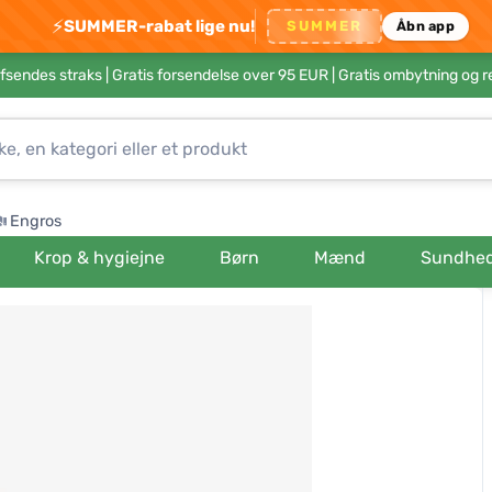
⚡
SUMMER-rabat lige nu!
SUMMER
Åbn app
afsendes straks |
Gratis forsendelse over 95 EUR
| Gratis ombytning og r
Engros
Krop & hygiejne
Børn
Mænd
Sundhe