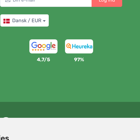
Log ind
Dansk / EUR
4,7/5
97%
Vi støtter Trees.org
For hver ordre planter vi et træ! Læs mere
Om os
.
ies