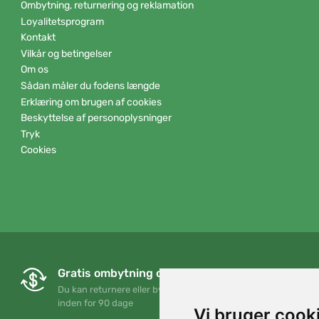
Ombytning, returnering og reklamation
Loyalitetsprogram
Kontakt
Vilkår og betingelser
Om os
Sådan måler du fodens længde
Erklæring om brugen af cookies
Beskyttelse af personoplysninger
Tryk
Cookies
Gratis ombytning og returnering
Du kan returnere eller bytte din ordre når som helst
inden for 90 dage
Vi bruger cook