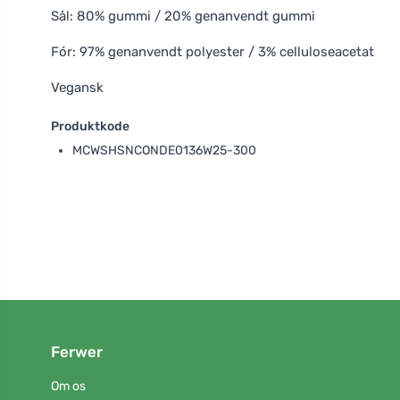
Sål: 80% gummi / 20% genanvendt gummi
Fór: 97% genanvendt polyester / 3% celluloseacetat
Vegansk
Produktkode
MCWSHSNCONDE0136W25-300
Ferwer
Om os