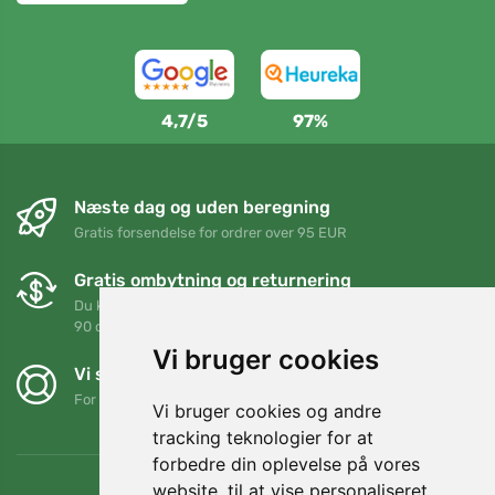
4,7/5
97%
Næste dag og uden beregning
Gratis forsendelse for ordrer over 95 EUR
Gratis ombytning og returnering
Du kan returnere eller bytte din ordre når som helst inden for
90 dage
Vi bruger cookies
Vi støtter Trees.org
For hver ordre planter vi et træ! Læs mere
Om os
.
Vi bruger cookies og andre
tracking teknologier for at
forbedre din oplevelse på vores
website, til at vise personaliseret