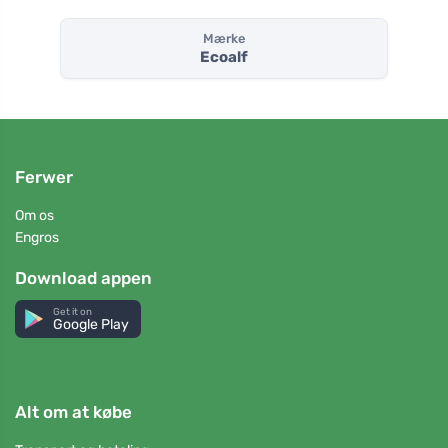
Mærke
Ecoalf
Ferwer
Om os
Engros
Download appen
Get it on
Google Play
Alt om at købe