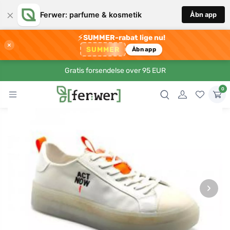
×
Ferwer: parfume & kosmetik
Åbn app
⚡
SUMMER-rabat lige nu!
×
SUMMER
Åbn app
Gratis forsendelse over 95 EUR
0
›