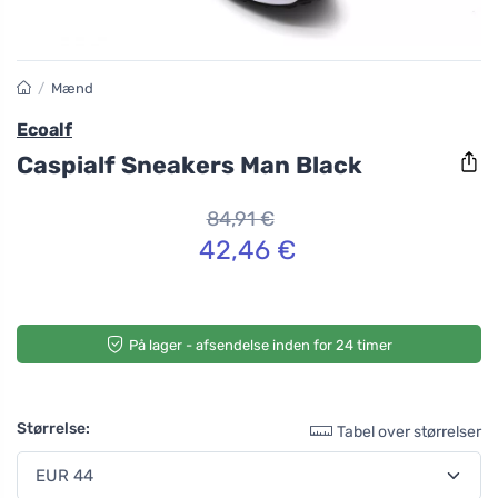
/
Mænd
Ecoalf
Caspialf Sneakers Man Black
84,91 €
42,46 €
På lager - afsendelse inden for 24 timer
Størrelse:
Tabel over størrelser