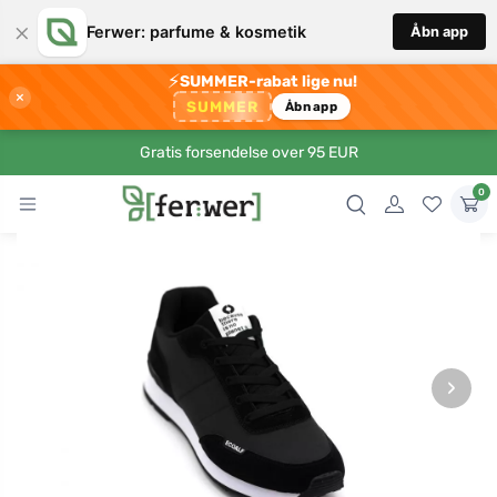
×
Ferwer: parfume & kosmetik
Åbn app
⚡
SUMMER-rabat lige nu!
×
SUMMER
Åbn app
Gratis forsendelse over 95 EUR
0
›