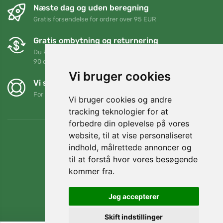
Næste dag og uden beregning
Gratis forsendelse for ordrer over 95 EUR
Gratis ombytning og returnering
Du kan returnere eller bytte din ordre når som helst inden for
90 dage
Vi bruger cookies
Vi støtter Trees.org
For hver ordre planter vi et træ! Læs mere
Om os
.
Vi bruger cookies og andre
tracking teknologier for at
forbedre din oplevelse på vores
website, til at vise personaliseret
indhold, målrettede annoncer og
til at forstå hvor vores besøgende
kommer fra.
Jeg accepterer
Skift indstillinger