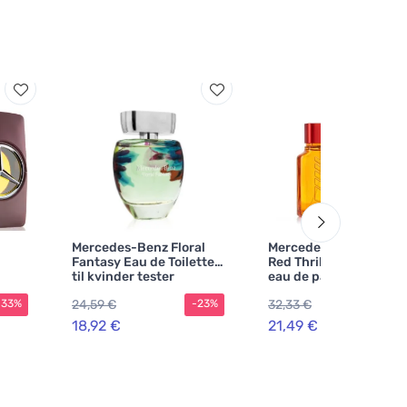
Mercedes-Benz Floral
Mercedes-Benz AMG
Fantasy Eau de Toilette
Red Thrill genopfyldel
til kvinder tester
eau de parfum til mæ
24,59 €
32,33 €
-33%
-23%
-3
18,92 €
21,49 €