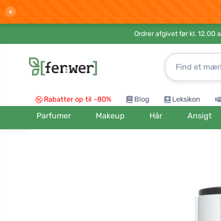
×
Ordrer afgivet før kl. 12.00 
Rabatter op til -80%
Blog
Leksikon
Parfumer
Makeup
Hår
Ansigt