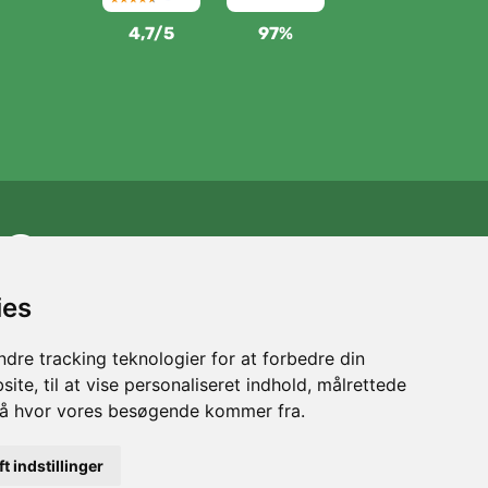
4,7/5
97%
Vi støtter Trees.org
For hver ordre planter vi et træ! Læs mere
Om os
.
ies
dre tracking teknologier for at forbedre din
ite, til at vise personaliseret indhold, målrettede
stå hvor vores besøgende kommer fra.
ft indstillinger