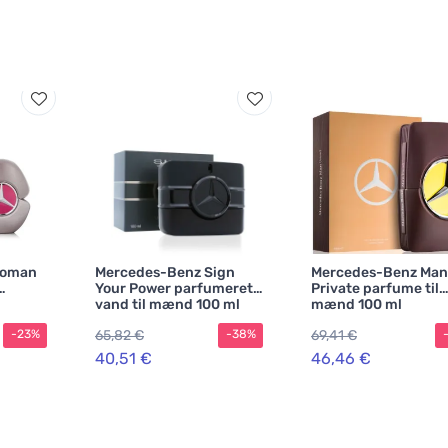
Woman
Mercedes-Benz Sign
Mercedes-Benz Man
Your Power parfumeret
Private parfume til
vand til mænd 100 ml
mænd 100 ml
65,82 €
69,41 €
-23%
-38%
40,51 €
46,46 €