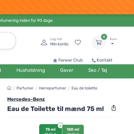
eturnering inden for 90 dage
0
Log ind
Kurv
Min konto
Ferwer Club
Kontakt
d
Husholdning
Gaver
Sko / Tøj
/
Parfumer
/
Herreparfumer
/
Eau de toilette
Mercedes-Benz
Eau de Toilette til mænd 75 ml
75 ml
120 ml