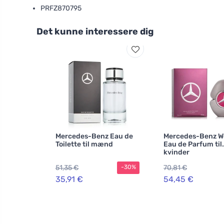
PRFZ870795
Det kunne interessere dig
Mercedes-Benz Eau de
Mercedes-Benz 
Toilette til mænd
Eau de Parfum til
kvinder
51,35 €
70,81 €
-30%
35,91 €
54,45 €