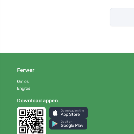
Ferwer
Om os
Engros
Download appen
Download on the
App Store
Get it on
Google Play