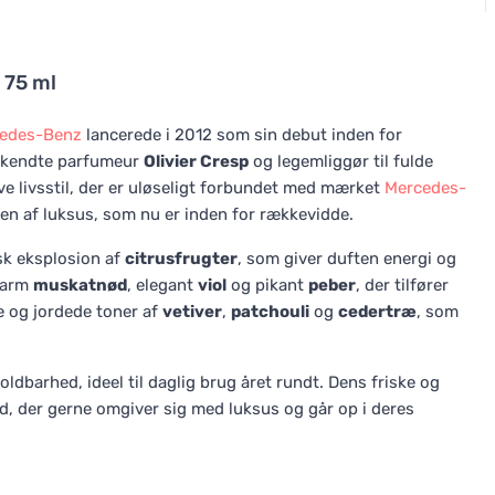
 75 ml
edes-Benz
lancerede i 2012 som sin debut inden for
erkendte parfumeur
Olivier Cresp
og legemliggør til fulde
e livsstil, der er uløseligt forbundet med mærket
Mercedes-
rden af luksus, som nu er inden for rækkevidde.
sk eksplosion af
citrusfrugter
, som giver duften energi og
varm
muskatnød
, elegant
viol
og pikant
peber
, der tilfører
e og jordede toner af
vetiver
,
patchouli
og
cedertræ
, som
oldbarhed, ideel til daglig brug året rundt. Dens friske og
, der gerne omgiver sig med luksus og går op i deres