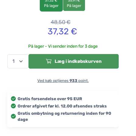
37,32 €
35,91 €
På lager
På lager
48,50
€
37,32
€
På lager - Vi sender inden for 3 dage
Læg i indkøbskurven
Ved køb optjenes
933
point.
Gratis forsendelse over 95 EUR
Ordrer afgivet før kl. 12.00 afsendes straks
Gratis ombytning og returnering inden for 90
dage