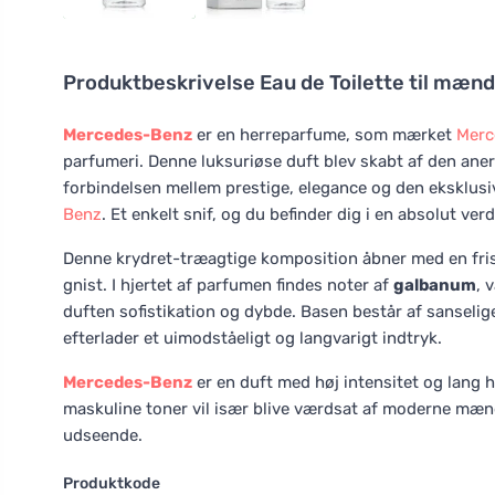
Produktbeskrivelse
Eau de Toilette til mænd
Mercedes-Benz
er en herreparfume, som mærket
Merc
parfumeri. Denne luksuriøse duft blev skabt af den an
forbindelsen mellem prestige, elegance og den eksklusiv
Benz
. Et enkelt snif, og du befinder dig i en absolut ve
Denne krydret-træagtige komposition åbner med en fri
gnist. I hjertet af parfumen findes noter af
galbanum
, 
duften sofistikation og dybde. Basen består af sanselig
efterlader et uimodståeligt og langvarigt indtryk.
Mercedes-Benz
er en duft med høj intensitet og lang h
maskuline toner vil især blive værdsat af moderne mænd
udseende.
Produktkode