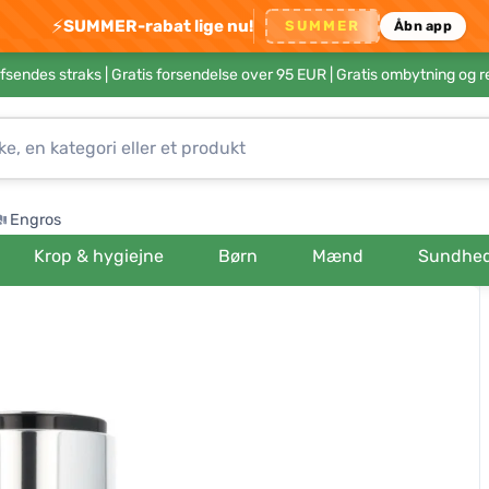
⚡
SUMMER-rabat lige nu!
SUMMER
Åbn app
afsendes straks |
Gratis forsendelse over 95 EUR
| Gratis ombytning og r
Engros
Krop & hygiejne
Børn
Mænd
Sundhe