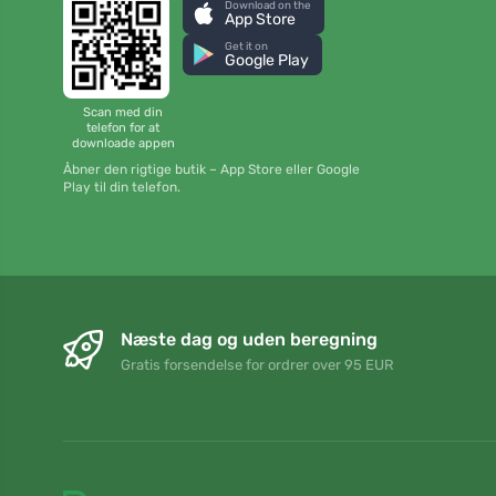
Download on the
App Store
Get it on
Google Play
Scan med din
telefon for at
downloade appen
Åbner den rigtige butik – App Store eller Google
Play til din telefon.
Næste dag og uden beregning
Gratis forsendelse for ordrer over 95 EUR