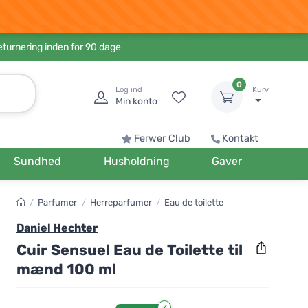
eturnering inden for 90 dage
0
Log ind
Kurv
Min konto
Ferwer Club
Kontakt
Sundhed
Husholdning
Gaver
/
Parfumer
/
Herreparfumer
/
Eau de toilette
Daniel Hechter
Cuir Sensuel Eau de Toilette til
mænd 100 ml