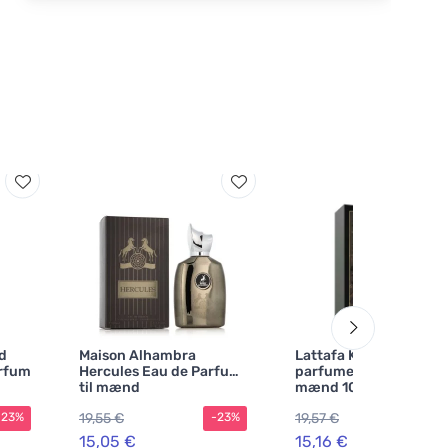
d
Maison Alhambra
Lattafa Khashabi
arfum
Hercules Eau de Parfum
parfumeret vand til
til mænd
mænd 100 ml
19,55 €
19,57 €
-23%
-23%
-2
15,05 €
15,16 €