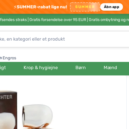
⚡
SUMMER-rabat lige nu!
SUMMER
Åbn app
afsendes straks |
Gratis forsendelse over 95 EUR
| Gratis ombytning og r
Engros
igt
Krop & hygiejne
Børn
Mænd