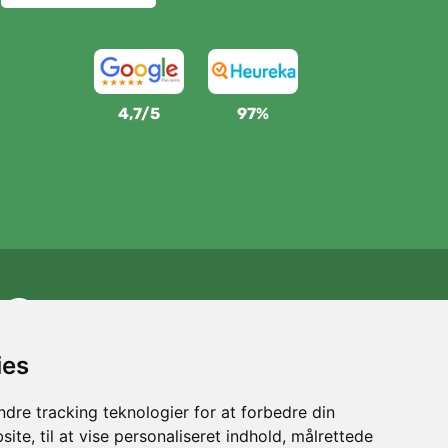
4,7/5
97%
Vi støtter Trees.org
For hver ordre planter vi et træ! Læs mere
Om os
.
ies
dre tracking teknologier for at forbedre din
ite, til at vise personaliseret indhold, målrettede