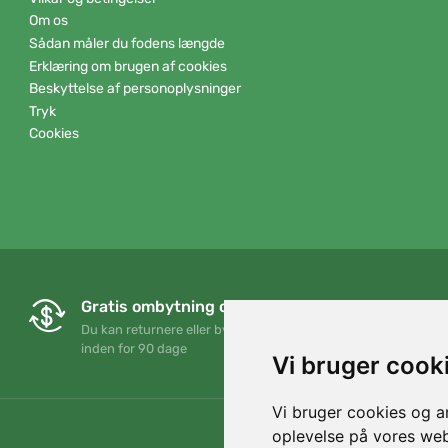
Om os
Sådan måler du fodens længde
Erklæring om brugen af cookies
Beskyttelse af personoplysninger
Tryk
Cookies
Gratis ombytning og returnering
Du kan returnere eller bytte din ordre når som helst
inden for 90 dage
Vi bruger cook
Vi bruger cookies og an
oplevelse på vores webs