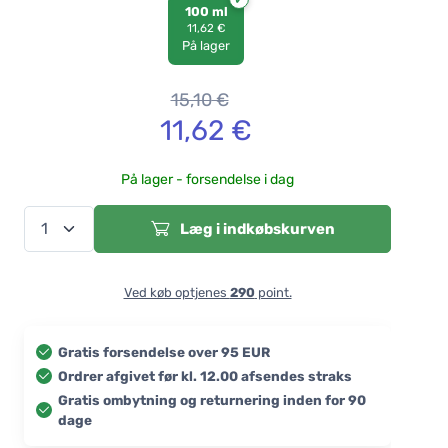
100 ml
11,62 €
På lager
15,10
€
11,62
€
På lager - forsendelse i dag
Læg i indkøbskurven
Ved køb optjenes
290
point.
Gratis forsendelse over 95 EUR
Ordrer afgivet før kl. 12.00 afsendes straks
Gratis ombytning og returnering inden for 90
dage