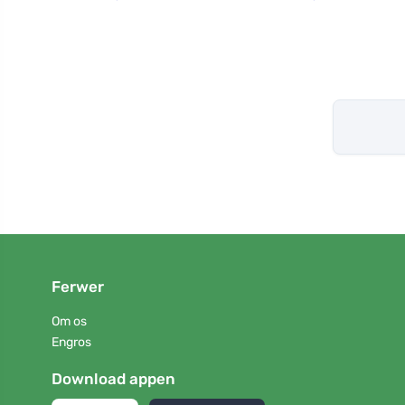
Ferwer
Om os
Engros
Download appen