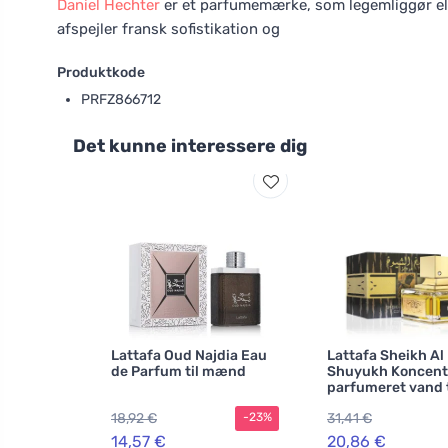
Daniel Hechter
er et parfumemærke, som legemliggør eleg
afspejler fransk sofistikation og
Produktkode
PRFZ866712
Det kunne interessere dig
Lattafa Oud Najdia Eau
Lattafa Sheikh Al
de Parfum til mænd
Shuyukh Koncent
parfumeret vand t
mænd 100 ml
18,92 €
31,41 €
-23%
14,57 €
20,86 €