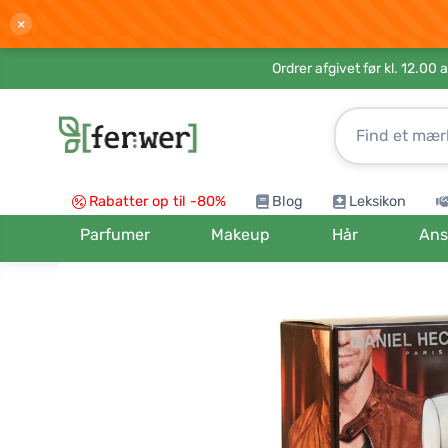
×
Ordrer afgivet før kl. 12.00 
Rabatter op til -80%
Blog
Leksikon
Parfumer
Makeup
Hår
Ans