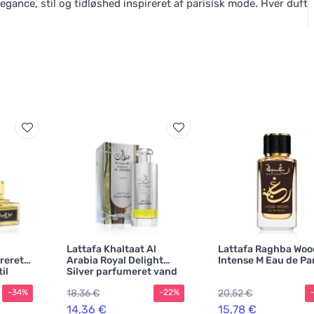
ance, stil og tidløshed inspireret af parisisk mode. Hver duft
Lattafa Khaltaat Al
Lattafa Raghba Woo
reret
Arabia Royal Delight
Intense M Eau de P
il
Silver parfumeret vand
til mænd 100 ml
18,36 €
20,52 €
-34%
-22%
14,36 €
15,78 €