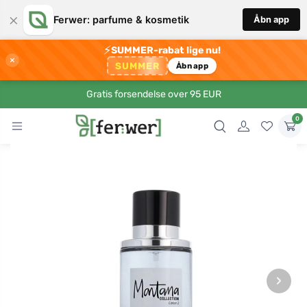
×
Ferwer: parfume & kosmetik
Åbn app
⚡
SUMMER-rabat lige nu!
×
SUMMER
Åbn app
Gratis forsendelse over 95 EUR
0
›