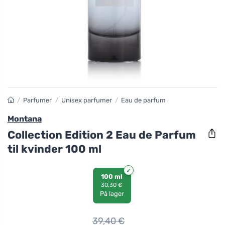
/
Parfumer
/
Unisex parfumer
/
Eau de parfum
Montana
Collection Edition 2 Eau de Parfum
til kvinder 100 ml
100 ml
30,30 €
På lager
39,40
€