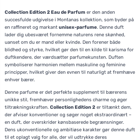
Collection Edition 2 Eau de Parfum
er den anden
succesfulde udgivelse i Montanas kollektion, som byder på
en raffineret og markant
unisex-parfume
. Denne duft
lader dig ubesværet fornemme naturens rene skønhed,
uanset om du er mand eller kvinde. Den forener både
blidhed og styrke, hvilket gør den til en kilde til karisma for
duftkendere, der værdsætter parfumekunsten. Duften
symboliserer harmonien mellem maskuline og feminine
principper, hvilket giver den evnen til naturligt at fremhæve
enhver bærer.
Denne parfume er det perfekte supplement til bærerens
unikke stil, fremhæver personlighedens charme og øger
tiltrækningskraften.
Collection Edition 2
er tiltænkt dem,
der afviser konventioner og søger noget ekstraordinært –
en duft, der overskrider kønsbaserede begrænsninger.
Dens ukonventionelle og ambitiøse karakter gør denne duft
til et oplagt valg for alle, der vil udtrykke deres