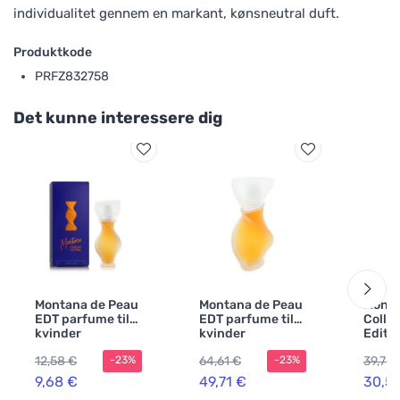
individualitet gennem en markant, kønsneutral duft.
Produktkode
PRFZ832758
Det kunne interessere dig
Montana de Peau
Montana de Peau
Mont
EDT parfume til
EDT parfume til
Colle
kvinder
kvinder
Editi
Parfum
12,58 €
64,61 €
39,78 
-23%
-23%
kvind
9,68 €
49,71 €
30,5