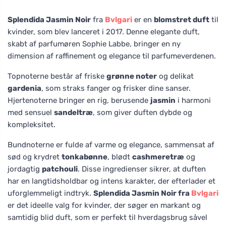
Splendida Jasmin Noir
fra
Bvlgari
er en
blomstret duft
til
kvinder, som blev lanceret i 2017. Denne elegante duft,
skabt af parfumøren Sophie Labbe, bringer en ny
dimension af raffinement og elegance til parfumeverdenen.
Topnoterne består af friske
grønne noter
og delikat
gardenia
, som straks fanger og frisker dine sanser.
Hjertenoterne bringer en rig, berusende
jasmin
i harmoni
med sensuel
sandeltræ
, som giver duften dybde og
kompleksitet.
Bundnoterne er fulde af varme og elegance, sammensat af
sød og krydret
tonkabønne
, blødt
cashmeretræ
og
jordagtig
patchouli
. Disse ingredienser sikrer, at duften
har en langtidsholdbar og intens karakter, der efterlader et
uforglemmeligt indtryk.
Splendida Jasmin Noir fra
Bvlgari
er det ideelle valg for kvinder, der søger en markant og
samtidig blid duft, som er perfekt til hverdagsbrug såvel