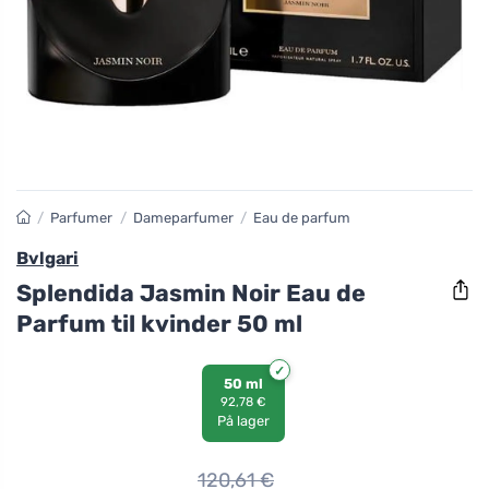
/
Parfumer
/
Dameparfumer
/
Eau de parfum
Bvlgari
Splendida Jasmin Noir Eau de
Parfum til kvinder 50 ml
50 ml
92,78 €
På lager
120,61
€