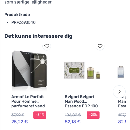
som særlige lejligheder.
Produktkode
PRFZ693540
Det kunne interessere dig
Armaf Le Parfait
Bvlgari Bvlgari
Bvlgar
Pour Homme
Man Wood
Man G
parfumeret vand
Essence EDP 100
Essen
til mænd 200 ml
ml + EDP 15 ml M
ml + 
37,99 €
106,82 €
107,30
-34%
-23%
25,22 €
82,18 €
82,5