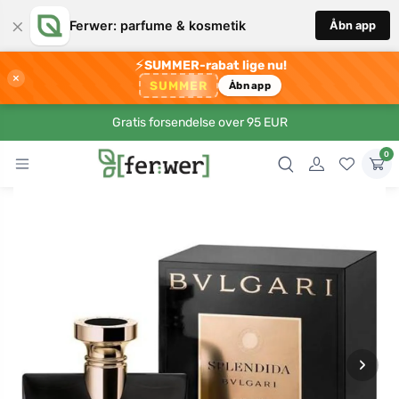
×
Ferwer: parfume & kosmetik
Åbn app
⚡
SUMMER-rabat lige nu!
×
SUMMER
Åbn app
Gratis forsendelse over 95 EUR
0
›