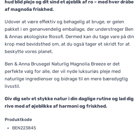
hud blid pleje og dit sind et øjeblik af ro – med hver dråbe
af magnolia friskhed.
Udover at være effektiv og behagelig at bruge, er gelen
pakket i en genanvendelig emballage, der understreger Ben
& Annas økologiske filosofi. Dermed kan du tage vare på din
krop med bevidsthed om, at du også tager et skridt for at
beskytte vores planet.
Ben & Anna Brusegel Naturlig Magnolia Breeze er det
perfekte valg for alle, der vil nyde luksuriøs pleje med
naturlige ingredienser og bidrage til en mere bæredygtig
livsstil.
Giv dig selv et stykke natur i din daglige rutine og lad dig
rive med af øjeblikke af harmoni og friskhed.
Produktkode
BEN223845