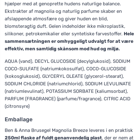
hjælper med at genoprette hudens naturlige balance.
Ekstrakter af magnolia og naturlig parfume skaber en
afslappende atmosfære og giver huden en blid,
blomsteragtig duft. Gelen indeholder ikke mikroplastik,
silikoner, petrokemikalier eller syntetiske farvestoffer.
Hele
sammensætningen er omhyggeligt udvalgt for at være
effektiv, men samtidig skånsom mod hud og miljø.
AQUA (vand), DECYL GLUCOSIDE (decylglukosid), SODIUM
COCO-SULFATE (natriumkokosulfat), COCO-GLUCOSIDE
(kokosglukosid), GLYCERYL OLEATE (glycerol-stearat),
SODIUM CHLORIDE (natriumchlorid), SODIUM LEVULINATE
(natriumlevulinat), POTASSIUM SORBATE (kaliumsorbat),
PARFUM (FRAGRANCE) (parfume/fragrance), CITRIC ACID
(citronsyre)
Emballage
Ben & Anna Brusegel Magnolia Breeze leveres i en praktisk
250ml flaske af fuldt genanvendelig plast
, der er nem at