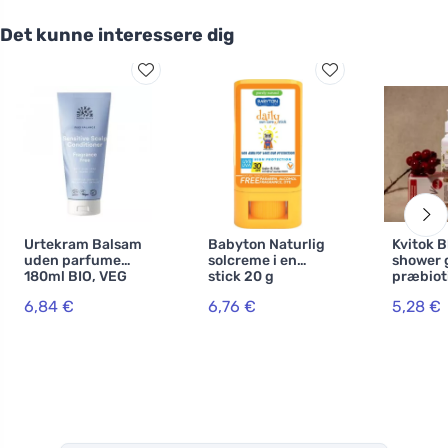
Det kunne interessere dig
Urtekram Balsam
Babyton Naturlig
Kvitok B
uden parfume
solcreme i en
shower 
180ml BIO, VEG
stick 20 g
præbiot
komplek
6,84 €
6,76 €
5,28 €
Tender 
100ml