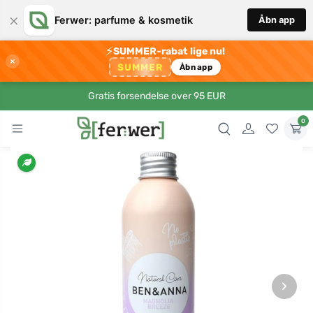
×
Ferwer: parfume & kosmetik
Åbn app
⚡
SUMMER-rabat lige nu!
×
SUMMER
Åbn app
Gratis forsendelse over 95 EUR
0
›