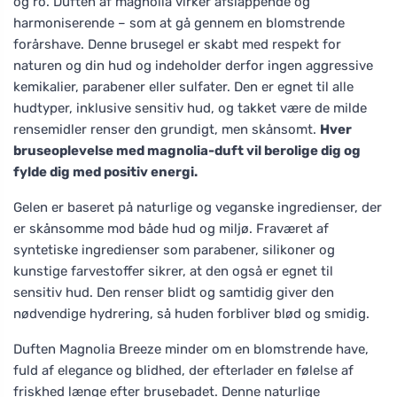
og ro. Duften af magnolia virker afslappende og
harmoniserende – som at gå gennem en blomstrende
forårshave. Denne brusegel er skabt med respekt for
naturen og din hud og indeholder derfor ingen aggressive
kemikalier, parabener eller sulfater. Den er egnet til alle
hudtyper, inklusive sensitiv hud, og takket være de milde
rensemidler renser den grundigt, men skånsomt.
Hver
bruseoplevelse med magnolia-duft vil berolige dig og
fylde dig med positiv energi.
Gelen er baseret på naturlige og veganske ingredienser, der
er skånsomme mod både hud og miljø. Fraværet af
syntetiske ingredienser som parabener, silikoner og
kunstige farvestoffer sikrer, at den også er egnet til
sensitiv hud. Den renser blidt og samtidig giver den
nødvendige hydrering, så huden forbliver blød og smidig.
Duften Magnolia Breeze minder om en blomstrende have,
fuld af elegance og blidhed, der efterlader en følelse af
friskhed længe efter brusebadet. Denne naturlige