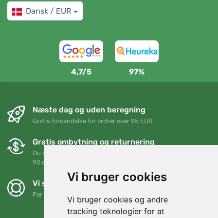
Dansk / EUR
4,7/5
97%
Næste dag og uden beregning
Gratis forsendelse for ordrer over 95 EUR
Gratis ombytning og returnering
Du kan returnere eller bytte din ordre når som helst inden for
90 dage
Vi bruger cookies
Vi støtter Trees.org
For hver ordre planter vi et træ! Læs mere
Om os
.
Vi bruger cookies og andre
tracking teknologier for at