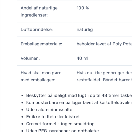
Andel af naturlige
100 %
ingredienser:
Duftoprindelse:
naturlig
Emballagemateriale:
beholder lavet af Poly Pota
Volumen:
40 ml
Hvad skal man gøre
Hvis du ikke genbruger de
med emballagen:
restaffaldet. Båndet hører t
Beskytter pålideligt mod lugt i op til 48 timer takk
Komposterbare emballager lavet af kartoffelstive
Uden aluminiumssalte
Er ikke fedtet eller klistret
Cremet formel – ingen smuldring
Uden PEG, parabener og phthalater