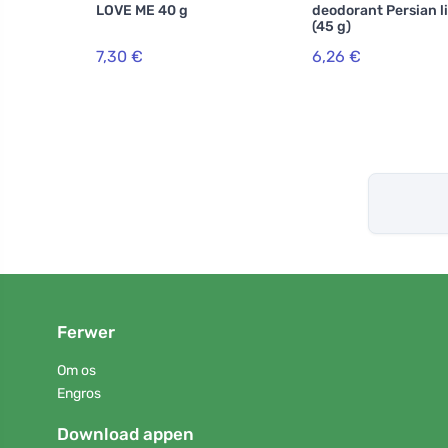
LOVE ME 40 g
deodorant Persian l
(45 g)
7,30 €
6,26 €
Ferwer
Om os
Engros
Download appen