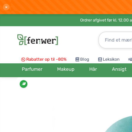
×
Ordrer afgivet før kl. 12.00 
Rabatter op til -80%
Blog
Leksikon
Parfumer
Makeup
Hår
Ansigt