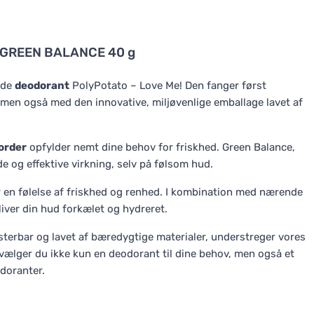
 GREEN BALANCE 40 g
nde
deodorant
PolyPotato – Love Me! Den fanger først
en også med den innovative, miljøvenlige emballage lavet af
order
opfylder nemt dine behov for friskhed. Green Balance,
 og effektive virkning, selv på følsom hud.
 en følelse af friskhed og renhed. I kombination med nærende
iver din hud forkælet og hydreret.
terbar og lavet af bæredygtige materialer, understreger vores
 vælger du ikke kun en deodorant til dine behov, men også et
odoranter.