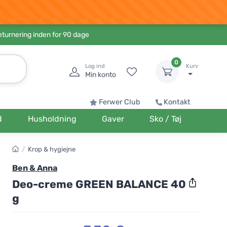
eturnering inden for 90 dage
0
Log ind
Kurv
Min konto
Ferwer Club
Kontakt
d
Husholdning
Gaver
Sko / Tøj
/
Krop & hygiejne
Ben & Anna
Deo-creme GREEN BALANCE 40
g