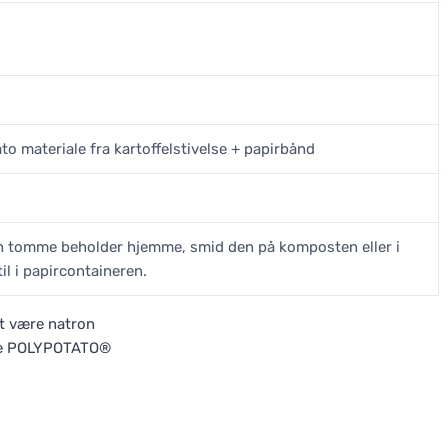
to materiale fra kartoffelstivelse + papirbånd
n tomme beholder hjemme, smid den på komposten eller i
il i papircontaineren.
et være natron
lse POLYPOTATO®