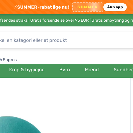
⚡
SUMMER-rabat lige nu!
SUMMER
Åbn app
afsendes straks |
Gratis forsendelse over 95 EUR
| Gratis ombytning og r
Engros
Krop & hygiejne
Børn
Mænd
Sundhe