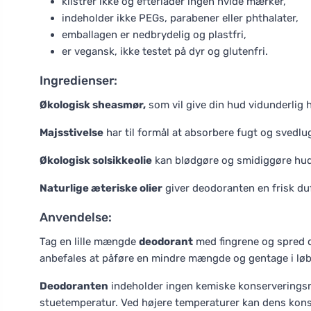
klistrer ikke og efterlader ingen hvide mærker,
indeholder ikke PEGs, parabener eller phthalater,
emballagen er nedbrydelig og plastfri,
er vegansk, ikke testet på dyr og glutenfri.
Ingredienser:
Økologisk sheasmør,
som vil give din hud vidunderlig 
Majsstivelse
har til formål at absorbere fugt og svedlu
Økologisk solsikkeolie
kan blødgøre og smidiggøre hud
Naturlige æteriske olier
giver deodoranten en frisk duf
Anvendelse:
Tag en lille mængde
deodorant
med fingrene og spred d
anbefales at påføre en mindre mængde og gentage i løb
Deodoranten
indeholder ingen kemiske konserveringsmi
stuetemperatur. Ved højere temperaturer kan dens konsi