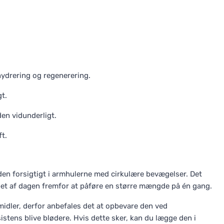
hydrering og regenerering.
gt.
en vidunderligt.
t.
en forsigtigt i armhulerne med cirkulære bevægelser. Det
et af dagen fremfor at påføre en større mængde på én gang.
dler, derfor anbefales det at opbevare den ved
stens blive blødere. Hvis dette sker, kan du lægge den i