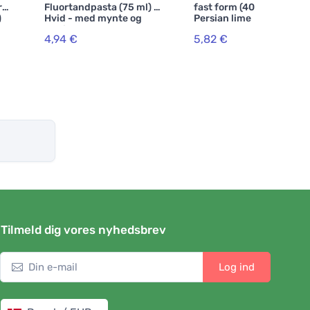
r
Fluortandpasta (75 ml) -
fast form (40 g) -
)
Hvid - med mynte og
Persian lime
salvie
4,94 €
5,82 €
Tilmeld dig vores nyhedsbrev
Log ind