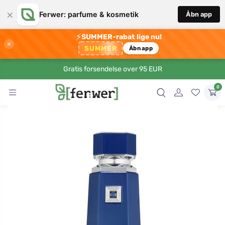
×
Ferwer: parfume & kosmetik
Åbn app
⚡
SUMMER-rabat lige nu!
×
SUMMER
Åbn app
Gratis forsendelse over 95 EUR
0