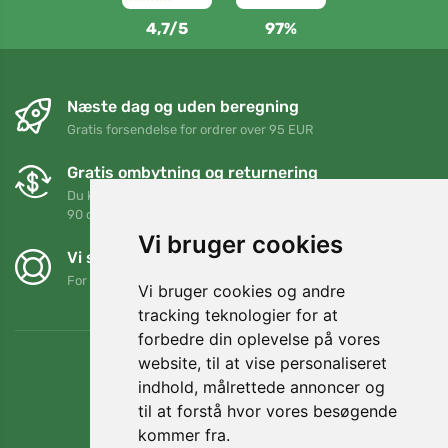
4,7/5
97%
Næste dag og uden beregning
Gratis forsendelse for ordrer over 95 EUR
Gratis ombytning og returnering
Du kan returnere eller bytte din ordre når som helst inden for
90 dage
Vi bruger cookies
Vi støtter Trees.org
For hver ordre planter vi et træ! Læs mere
Om os
.
Vi bruger cookies og andre
tracking teknologier for at
forbedre din oplevelse på vores
website, til at vise personaliseret
indhold, målrettede annoncer og
til at forstå hvor vores besøgende
kommer fra.