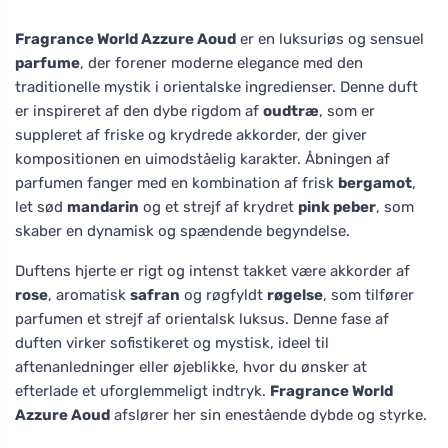
Fragrance World Azzure Aoud
er en luksuriøs og sensuel
parfume
, der forener moderne elegance med den
traditionelle mystik i orientalske ingredienser. Denne duft
er inspireret af den dybe rigdom af
oudtræ
, som er
suppleret af friske og krydrede akkorder, der giver
kompositionen en uimodståelig karakter. Åbningen af
parfumen fanger med en kombination af frisk
bergamot
,
let sød
mandarin
og et strejf af krydret
pink peber
, som
skaber en dynamisk og spændende begyndelse.
Duftens hjerte er rigt og intenst takket være akkorder af
rose
, aromatisk
safran
og røgfyldt
røgelse
, som tilfører
parfumen et strejf af orientalsk luksus. Denne fase af
duften virker sofistikeret og mystisk, ideel til
aftenanledninger eller øjeblikke, hvor du ønsker at
efterlade et uforglemmeligt indtryk.
Fragrance World
Azzure Aoud
afslører her sin enestående dybde og styrke.