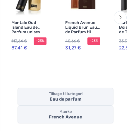
Montale Oud
French Avenue
Karl 
Island Eau de
Liquid Brun Eau
Bois 
Parfum unisex
de Parfum til
de Toi
mænd
mæn
113,64 €
40,66 €
33,35
-23%
-23%
87,41 €
31,27 €
22,51
Tilbage til kategori
Eau de parfum
Mærke
French Avenue