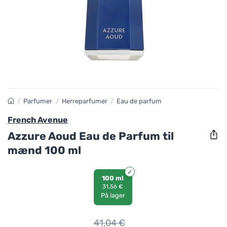
/
Parfumer
/
Herreparfumer
/
Eau de parfum
French Avenue
Azzure Aoud Eau de Parfum til
mænd 100 ml
100 ml
31,56 €
På lager
41,04
€