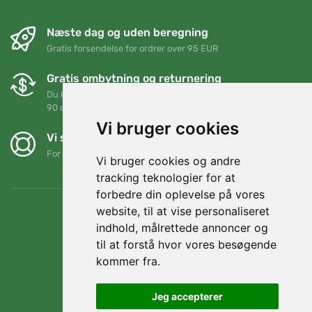
Næste dag og uden beregning
Gratis forsendelse for ordrer over 95 EUR
Gratis ombytning og returnering
Du kan returnere eller bytte din ordre når som helst inden for
90 dage
Vi bruger cookies
Vi støtter Trees.org
For hver ordre planter vi et træ! Læs mere
Om os
.
Vi bruger cookies og andre
tracking teknologier for at
forbedre din oplevelse på vores
website, til at vise personaliseret
indhold, målrettede annoncer og
til at forstå hvor vores besøgende
kommer fra.
Jeg accepterer