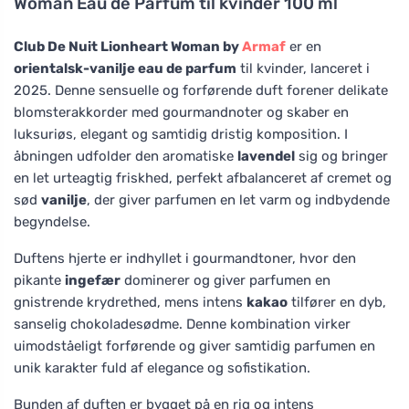
Woman Eau de Parfum til kvinder 100 ml
Club De Nuit Lionheart Woman by
Armaf
er en
orientalsk-vanilje eau de parfum
til kvinder, lanceret i
2025. Denne sensuelle og forførende duft forener delikate
blomsterakkorder med gourmandnoter og skaber en
luksuriøs, elegant og samtidig dristig komposition. I
åbningen udfolder den aromatiske
lavendel
sig og bringer
en let urteagtig friskhed, perfekt afbalanceret af cremet og
sød
vanilje
, der giver parfumen en let varm og indbydende
begyndelse.
Duftens hjerte er indhyllet i gourmandtoner, hvor den
pikante
ingefær
dominerer og giver parfumen en
gnistrende krydrethed, mens intens
kakao
tilfører en dyb,
sanselig chokoladesødme. Denne kombination virker
uimodståeligt forførende og giver samtidig parfumen en
unik karakter fuld af elegance og sofistikation.
Bunden af duften er bygget på en rig og intens