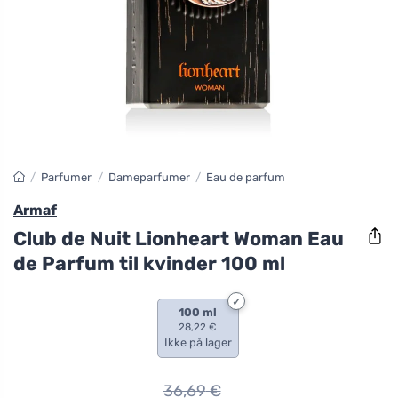
/
Parfumer
/
Dameparfumer
/
Eau de parfum
Armaf
Club de Nuit Lionheart Woman Eau
de Parfum til kvinder 100 ml
100 ml
28,22 €
Ikke på lager
36,69
€