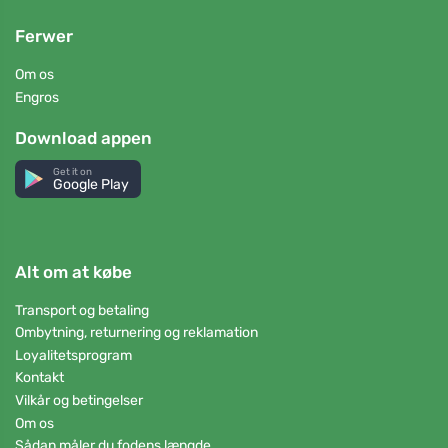
Ferwer
Om os
Engros
Download appen
Get it on
Google Play
Alt om at købe
Transport og betaling
Ombytning, returnering og reklamation
Loyalitetsprogram
Kontakt
Vilkår og betingelser
Om os
Sådan måler du fodens længde