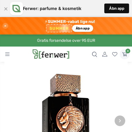
×
Ferwer: parfume & kosmetik
Åbn app
⚡
SUMMER-rabat lige nu!
×
SUMMER
Åbn app
Gratis forsendelse over 95 EUR
0
›