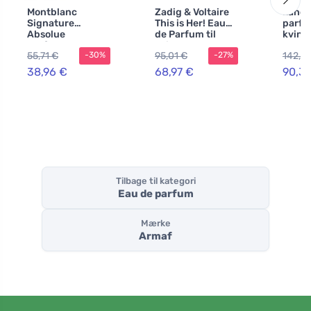
Montblanc
Zadig & Voltaire
Lancô
Signature
This is Her! Eau
parfu
Absolue
de Parfum til
kvind
parfumeret vand
kvinder 100 ml
55,71 €
95,01 €
142,0
-30%
-27%
til kvinder 90 ml
38,96 €
68,97 €
90,3
Tilbage til kategori
Eau de parfum
Mærke
Armaf