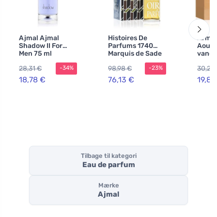
Ajmal Ajmal
Histoires De
Armaf
Shadow II For
Parfums 1740
Aoud 
Men 75 ml
Marquis de Sade
vand 
parfumevand til
100 m
28,31 €
98,98 €
30,20
-34%
-23%
mænd 60 ml
18,78 €
76,13 €
19,89
Tilbage til kategori
Eau de parfum
Mærke
Ajmal