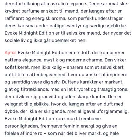
dern fortolkning af maskulin elegance. Denne aromatiske-
krydret parfume er skabt til mænd, der længes efter en
raffineret og energisk aroma, som perfekt understreger
deres karisma under natlige eventyr og særlige øjeblikke.
Evoke Midnight Edition er til selvsikre mænd, der nyder det
sociale liv og ikke går ubemærket hen.
Ajmal
Evoke Midnight Edition er en duft, der kombinerer
nattens elegance, mystik og moderne charme. Den virker
sofistikeret, men ikke kølig – snarere som et selvsikkert
outfit til en aftenbegivenhed, hvor du ønsker at imponere
og samtidig være dig selv. Duftens karakter er markant,
glat og tiltrækkende, med en let krydret og træagtig tone,
der udvikler sig gradvist og uden skarpe kanter. Den er
velegnet til øjeblikke, hvor du længes efter en duft med
dybde, der ikke er skrigende, men alligevel uforglemmelig.
Evoke Midnight Edition kan smukt fremhæve
personligheden, fremhæve feminin energi og give en
følelse af indre ro – som når det bliver mørkt, og hele