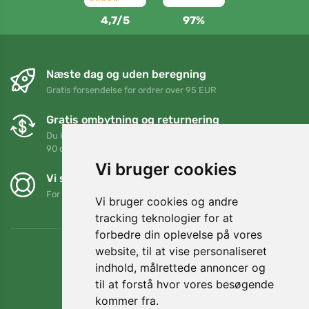
4,7/5
97%
Næste dag og uden beregning
Gratis forsendelse for ordrer over 95 EUR
Gratis ombytning og returnering
Du kan returnere eller bytte din ordre når som helst inden for
90 dage
Vi bruger cookies
Vi støtter Trees.org
For hver ordre planter vi et træ! Læs mere
Om os
.
Vi bruger cookies og andre
tracking teknologier for at
forbedre din oplevelse på vores
website, til at vise personaliseret
indhold, målrettede annoncer og
til at forstå hvor vores besøgende
kommer fra.