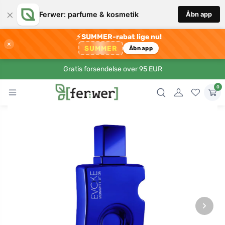
×
Ferwer: parfume & kosmetik
Åbn app
⚡
SUMMER-rabat lige nu!
×
SUMMER
Åbn app
Gratis forsendelse over 95 EUR
0
›