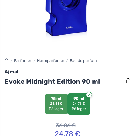
/
Parfumer
/
Herreparfumer
/
Eau de parfum
Ajmal
Evoke Midnight Edition 90 ml
75 ml
90 ml
28,51 €
24,78 €
På lager
På lager
36,06
€
24,78
€