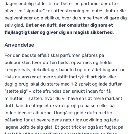
dagen endelig falder til ro. Det er en parfume, der ofte
bliver en "signatur" for aftenstemningen, dates, kulturelle
begivenheder og øjeblikke, hvor du simpelthen vil gøre dig
selv glad.
Det er en duft, der omslutter dig som et
fløjlsagtigt slør og giver dig en magisk sikkerhed.
Anvendelse
For den bedste effekt skal parfumen påføres på
pulspunkter, hvor duften bedst opvarmes og holder
længst: hals, dekolletage, håndled og området bag ørerne.
Hvis du ønsker et mere subtilt indtryk til arbejde eller
daglig brug, skal du starte med 1-2 sprøjt og lade duften
"sætte sig" – ofte afrundes den smukt inden for få
minutter. Til aften, hvor du vil have en lidt mere markant
duft, kan du tilføje et ekstra sprøjt på halsen eller på
indersiden af albuerne. Undgå at gnide duften efter
påføring for at bevare dens naturlige udvikling og lade
lagene udfolde sig glat. Et godt trick er også at fugte: på