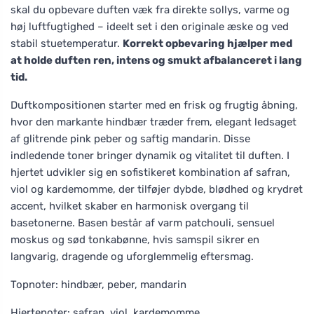
skal du opbevare duften væk fra direkte sollys, varme og
høj luftfugtighed – ideelt set i den originale æske og ved
stabil stuetemperatur.
Korrekt opbevaring hjælper med
at holde duften ren, intens og smukt afbalanceret i lang
tid.
Duftkompositionen starter med en frisk og frugtig åbning,
hvor den markante hindbær træder frem, elegant ledsaget
af glitrende pink peber og saftig mandarin. Disse
indledende toner bringer dynamik og vitalitet til duften. I
hjertet udvikler sig en sofistikeret kombination af safran,
viol og kardemomme, der tilføjer dybde, blødhed og krydret
accent, hvilket skaber en harmonisk overgang til
basetonerne. Basen består af varm patchouli, sensuel
moskus og sød tonkabønne, hvis samspil sikrer en
langvarig, dragende og uforglemmelig eftersmag.
Topnoter: hindbær, peber, mandarin
Hjertenoter: safran, viol, kardemomme