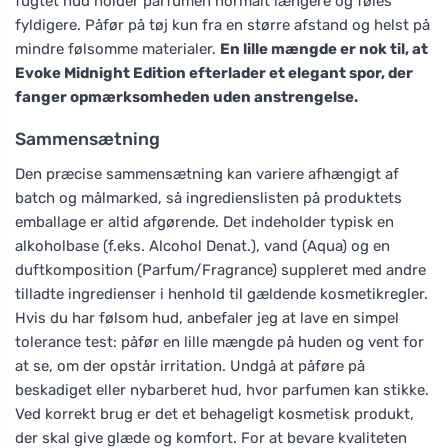
fugtet hud holder parfumen normalt længere og føles
fyldigere. Påfør på tøj kun fra en større afstand og helst på
mindre følsomme materialer.
En lille mængde er nok til, at
Evoke Midnight Edition efterlader et elegant spor, der
fanger opmærksomheden uden anstrengelse.
Sammensætning
Den præcise sammensætning kan variere afhængigt af
batch og målmarked, så ingredienslisten på produktets
emballage er altid afgørende. Det indeholder typisk en
alkoholbase (f.eks. Alcohol Denat.), vand (Aqua) og en
duftkomposition (Parfum/Fragrance) suppleret med andre
tilladte ingredienser i henhold til gældende kosmetikregler.
Hvis du har følsom hud, anbefaler jeg at lave en simpel
tolerance test: påfør en lille mængde på huden og vent for
at se, om der opstår irritation. Undgå at påføre på
beskadiget eller nybarberet hud, hvor parfumen kan stikke.
Ved korrekt brug er det et behageligt kosmetisk produkt,
der skal give glæde og komfort. For at bevare kvaliteten