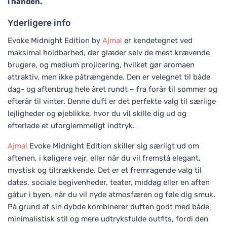
i hånden.
Yderligere info
Evoke Midnight Edition by
Ajmal
er kendetegnet ved
maksimal holdbarhed, der glæder selv de mest krævende
brugere, og medium projicering, hvilket gør aromaen
attraktiv, men ikke påtrængende. Den er velegnet til både
dag- og aftenbrug hele året rundt – fra forår til sommer og
efterår til vinter. Denne duft er det perfekte valg til særlige
lejligheder og øjeblikke, hvor du vil skille dig ud og
efterlade et uforglemmeligt indtryk.
Ajmal
Evoke Midnight Edition skiller sig særligt ud om
aftenen, i køligere vejr, eller når du vil fremstå elegant,
mystisk og tiltrækkende. Det er et fremragende valg til
dates, sociale begivenheder, teater, middag eller en aften
gåtur i byen, når du vil nyde atmosfæren og føle dig smuk.
På grund af sin dybde kombinerer duften godt med både
minimalistisk stil og mere udtryksfulde outfits, fordi den